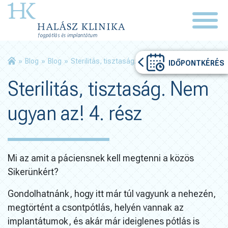
»
Blog
»
Blog
»
Sterilitás, tisztaság. Nem ugyan az! 4. rész
IDŐPONTKÉRÉS
Sterilitás, tisztaság. Nem
ugyan az! 4. rész
Mi az amit a páciensnek kell megtenni a közös
Sikerünkért?
Gondolhatnánk, hogy itt már túl vagyunk a nehezén,
megtörtént a csontpótlás, helyén vannak az
implantátumok, és akár már ideiglenes pótlás is