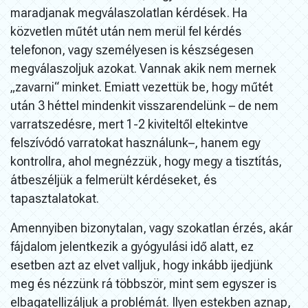
maradjanak megválaszolatlan kérdések. Ha
közvetlen műtét után nem merül fel kérdés
telefonon, vagy személyesen is készségesen
megválaszoljuk azokat. Vannak akik nem mernek
„zavarni“ minket. Emiatt vezettük be, hogy műtét
után 3 héttel mindenkit visszarendelünk – de nem
varratszedésre, mert 1-2 kiviteltől eltekintve
felszívódó varratokat használunk–, hanem egy
kontrollra, ahol megnézzük, hogy megy a tisztítás,
átbeszéljük a felmerült kérdéseket, és
tapasztalatokat.
Amennyiben bizonytalan, vagy szokatlan érzés, akár
fájdalom jelentkezik a gyógyulási idő alatt, ez
esetben azt az elvet valljuk, hogy inkább ijedjünk
meg és nézzünk rá többször, mint sem egyszer is
elbagatellizáljuk a problémát. Ilyen estekben aznap,