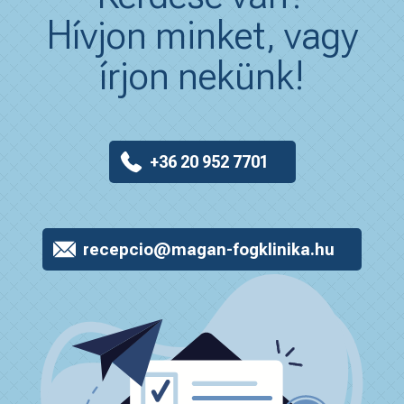
Hívjon minket, vagy
írjon nekünk!
+36 20 952 7701
recepcio@magan-fogklinika.hu