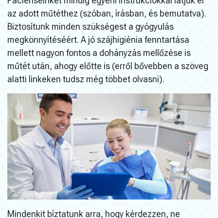
Pácienseinket mindig egyéni instrukciókkal látjuk el
az adott műtéthez (szóban, írásban, és bemutatva).
Biztosítunk minden szükségest a gyógyulás
megkönnyítéséért. A jó szájhigiénia fenntartása
mellett nagyon fontos a dohányzás mellőzése is
műtét után, ahogy előtte is (erről bővebben a szöveg
alatti linkeken tudsz még többet olvasni).
Mindenkit bíztatunk arra, hogy kérdezzen, ne