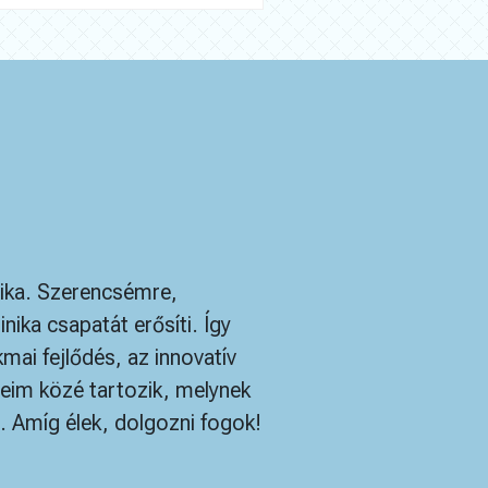
ika. Szerencsémre,
ika csapatát erősíti. Így
ai fejlődés, az innovatív
seim közé tartozik, melynek
Amíg élek, dolgozni fogok!