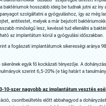
a baktériumok hosszabb ideig be tudnak jutni az íny a
ápanyagot szolgáltatni a gyógyuláshoz, így az még la
ejtet, antitestet, melyek a már bejutott baktériumok
osszabb minőségű lesz, kevéssé tud ellenállni a bak
ató az implantátum körül a gyógyulási időszakban.
nt a fogászati implantátumok sikerességi aránya 98
 sikerének egyik fő kockázati tényezője. A dohányzá
nulmányok szerint 6,5-20% (e tág határt a tanulmány
.
3-10-szer nagyobb az implantátum vesztés esé
táció, csontbeültetés előtt abbahagyod a dohányzást