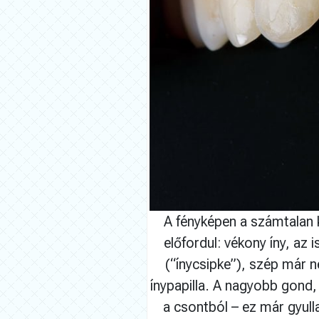
A fényképen a számtalan 
előfordul: vékony íny, az
(“ínycsipke”), szép már n
ínypapilla. A nagyobb gond, 
a csontból – ez már gyull