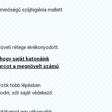
minőségű szájhigiénia mellett
öveti rétege elvékonyodott.
 hogy saját katonáink
harcot a megnövelt számú
ányzók több lépésben
odni; sőt saját védekező
lantátumot egy vékonyabb,