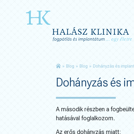
»
Blog
»
Blog
»
Dohányzás és implant
Dohányzás és im
A második részben a fogbeülte
hatásával foglalkozom.
Az erős dohányzás miatt: