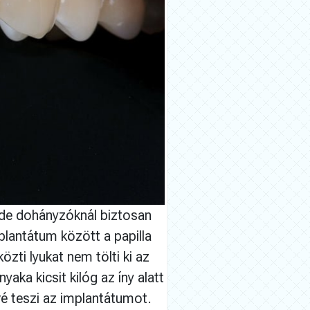
 de dohányzóknál biztosan
plantátum között a papilla
zti lyukat nem tölti ki az
aka kicsit kilóg az íny alatt
vé teszi az implantátumot.