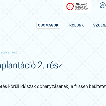
CSOMAGOK
RÓLUNK
SZOLG
áció 2. rész
plantáció 2. rész
tés körüli időszak dohányzásának, a frissen beültete