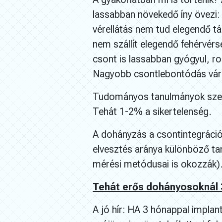
lassabban növekedő íny övezi: 
vérellátás nem tud elegendő t
nem szállít elegendő fehérvérs
csont is lassabban gyógyul, r
Nagyobb csontlebontódás várh
Tudományos tanulmányok szeri
Tehát 1-2% a sikertelenség.
A dohányzás a csontintegráció
elvesztés aránya különböző ta
mérési metódusai is okozzák)
Tehát erős dohányosoknál 
A jó hír: HA 3 hónappal implan