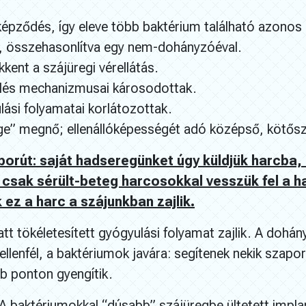
épződés, így eleve több baktérium található azonos 
, összehasonlítva egy nem-dohányzóéval.
kent a szájüregi vérellátás.
ülés mechanizmusai károsodottak.
lási folyamatai korlátozottak.
ge” megnő; ellenállóképességét adó középső, kötősz
borút: saját hadseregünket úgy küldjük harcba,
 csak sérült-beteg harcosokkal vesszük fel a 
z a harc a szájunkban zajlik.
latt tökéletesített gyógyulási folyamat zajlik. A doh
lenfél, a baktériumok javára: segítenek nekik szapor
b ponton gyengítik.
? A baktériumokkal “dúsabb” szájüregbe ültetett imp