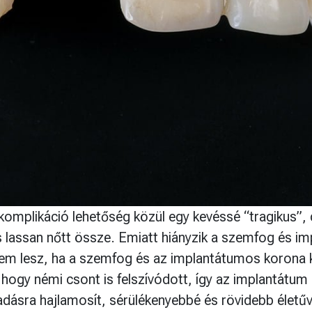
komplikáció lehetőség közül egy kevéssé “tragikus”,
 is lassan nőtt össze. Emiatt hiányzik a szemfog és im
em lesz, ha a szemfog és az implantátumos korona kö
hogy némi csont is felszívódott, így az implantátum ny
adásra hajlamosít, sérülékenyebbé és rövidebb életű