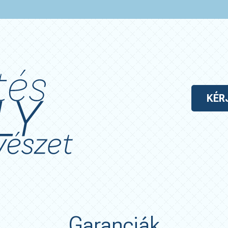
KÉR
Garanciák