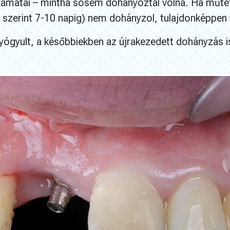
olyamatai – mintha sosem dohányoztál volna. Ha műté
zerint 7-10 napig) nem dohányzol, tulajdonképpen
gyógyult, a későbbiekben az újrakezedett dohányzás i