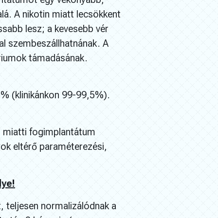
lá. A nikotin miatt lecsökkent
ssabb lesz; a kevesebb vér
kal szembeszállhatnának. A
tériumok támadásának.
% (klinikánkon 99-99,5%).
s miatti fogimplantátum
ok eltérő paraméterezési,
lye!
, teljesen normalizálódnak a