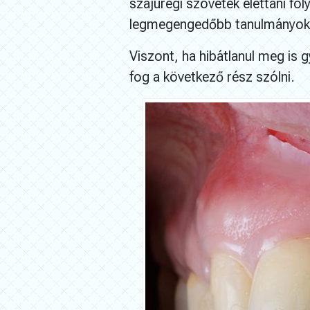
szájüregi szövetek élettani f
legmegengedőbb tanulmányok s
Viszont, ha hibátlanul meg is 
fog a következő rész szólni.