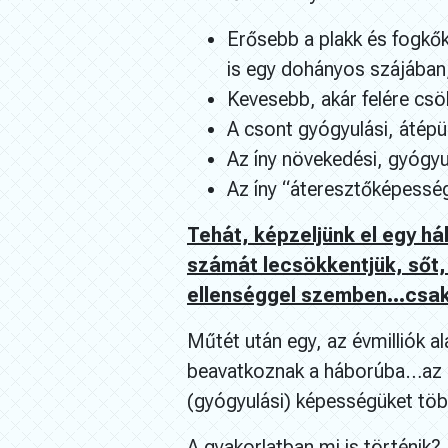
Erősebb a plakk és fogkők
is egy dohányos szájában
Kevesebb, akár felére csök
A csont gyógyulási, átép
Az íny növekedési, gyógyu
Az íny “áteresztőképessé
Tehát, képzeljünk el egy há
számát lecsökkentjük, sőt,
ellenséggel szemben…csak e
Műtét után egy, az évmilliók a
beavatkoznak a háborúba…az el
(gyógyulási) képességüket töb
A gyakorlatban mi is történik