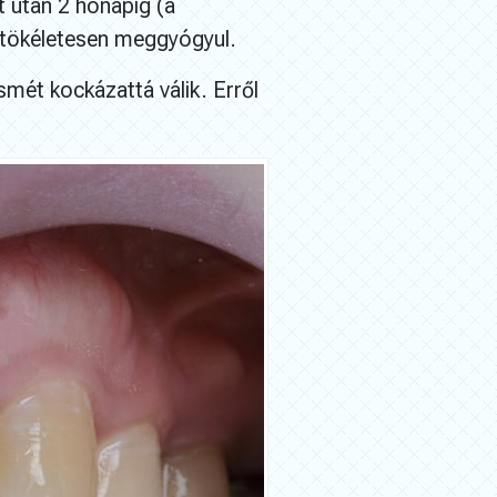
t után 2 hónapig (a
 tökéletesen meggyógyul.
smét kockázattá válik. Erről