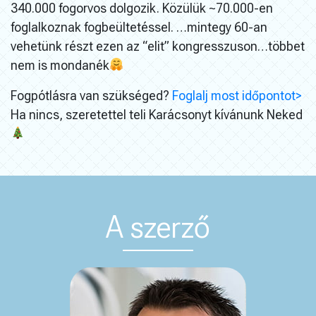
340.000 fogorvos dolgozik. Közülük ~70.000-en
foglalkoznak fogbeültetéssel. …mintegy 60-an
vehetünk részt ezen az “elit” kongresszuson…többet
nem is mondanék
Fogpótlásra van szükséged?
Foglalj most időpontot>
Ha nincs, szeretettel teli Karácsonyt kívánunk Neked
A szerző