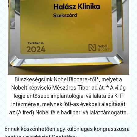
Büszkeségsünk Nobel Biocare-től*, melyet a
Nobelt képviselő Mészáros Tibor ad át. * A világ
legjelentősebb implantológiai vállalata és K+F
intézménye, melynek ‘60-as évekbeli alapítását
az (Alfred) Nobel féle hadiipari vállalat támogatta.
Ennek köszönhetően egy különleges kongresszusra