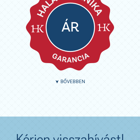
BŐVEBBEN
➤
Kérjen visszahívást!