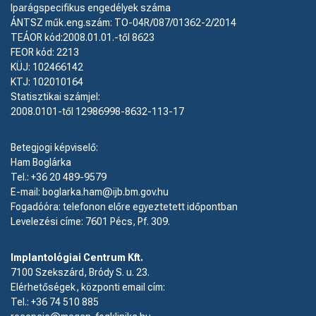
Iparágspecifikus engedélyek száma
ÁNTSZ műk.eng.szám: TO-04R/087/01362-2/2014
TEÁOR kód:2008.01.01.-től 8623
FEOR kód: 2213
KÜJ: 102466142
KTJ: 102010164
Statisztikai számjel:
2008.0101-től 12986998-8632-113-17
Betegjogi képviselő:
Ham Boglárka
Tel.: +36 20 489-9579
E-mail: boglarka.ham@ijb.bm.gov.hu
Fogadóóra: telefonon előre egyeztetett időpontban
Levelezési címe: 7601 Pécs, Pf. 309.
Implantológiai Centrum Kft.
7100 Szekszárd, Bródy S. u. 23.
Elérhetőségek, központi email cím:
Tel.:
+36 74 510 885