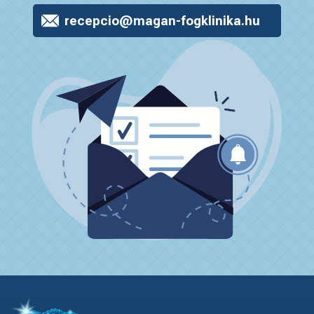
recepcio@magan-fogklinika.hu