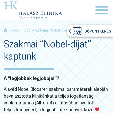
»
Blog
»
Blog
»
Szakmai “Nobel-díjat” kaptunk
IDŐPONTKÉRÉS
Szakmai “Nobel-díjat”
kaptunk
A “legjobbak legjobbjai”?
A svéd Nobel Biocare* szakmai paraméterek alapján
beválasztotta klinikánkat a teljes fogatlanság
implantátumos (All-on-4) ellátásában nyújtott
teljesítményéért, a legjobb intézmények közé