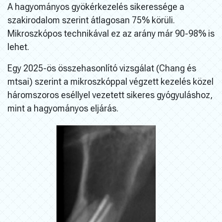
A hagyományos gyökérkezelés sikeressége a
szakirodalom szerint átlagosan 75% körüli.
Mikroszkópos technikával ez az arány már 90-98% is
lehet.
Egy 2025-ös összehasonlító vizsgálat (Chang és
mtsai) szerint a mikroszkóppal végzett kezelés közel
háromszoros eséllyel vezetett sikeres gyógyuláshoz,
mint a hagyományos eljárás.