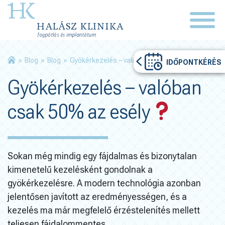
»
Blog
»
Blog
»
Gyökérkezelés – valóban csak 50% az esély
IDŐPONTKÉRÉS
Gyökérkezelés – valóban
csak 50% az esély
Sokan még mindig egy fájdalmas és bizonytalan
kimenetelű kezelésként gondolnak a
gyökérkezelésre. A modern technológia azonban
jelentősen javított az eredményességen, és a
kezelés ma már megfelelő érzéstelenítés mellett
teljesen fájdalommentes.