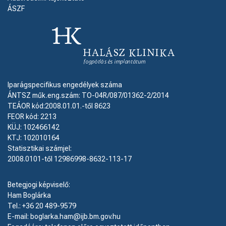
ÁSZF
Iparágspecifikus engedélyek száma
ÁNTSZ műk.eng.szám: TO-04R/087/01362-2/2014
TEÁOR kód:2008.01.01.-től 8623
FEOR kód: 2213
KÜJ: 102466142
KTJ: 102010164
Statisztikai számjel:
2008.0101-től 12986998-8632-113-17
Betegjogi képviselő:
Ham Boglárka
Tel.: +36 20 489-9579
E-mail: boglarka.ham@ijb.bm.gov.hu