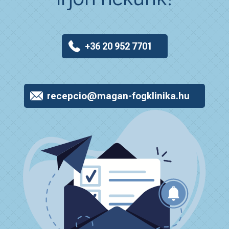
+36 20 952 7701
recepcio@magan-fogklinika.hu