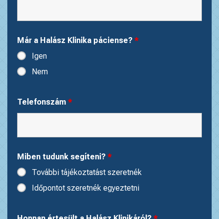
Már a Halász Klinika páciense?
*
Igen
Nem
Telefonszám
*
Miben tudunk segíteni?
*
További tájékoztatást szeretnék
Időpontot szeretnék egyeztetni
Honnan értesült a Halász Klinikáról?
*