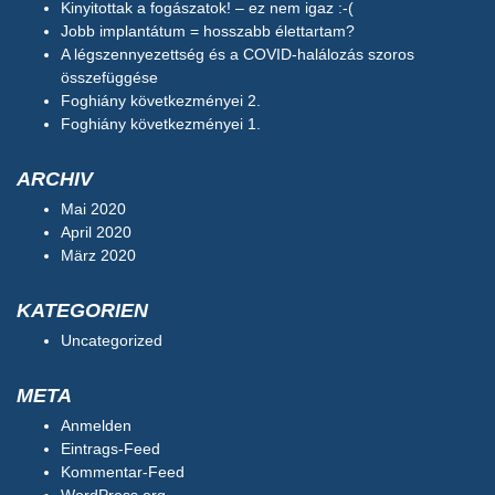
Kinyitottak a fogászatok! – ez nem igaz :-(
Jobb implantátum = hosszabb élettartam?
A légszennyezettség és a COVID-halálozás szoros
összefüggése
Foghiány következményei 2.
Foghiány következményei 1.
ARCHIV
Mai 2020
April 2020
März 2020
KATEGORIEN
Uncategorized
META
Anmelden
Eintrags-Feed
Kommentar-Feed
WordPress.org