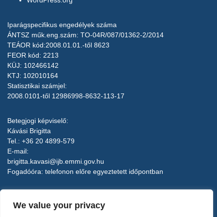
Iparágspecifikus engedélyek száma
ÁNTSZ műk.eng.szám: TO-04R/087/01362-2/2014
TEÁOR kód:2008.01.01.-től 8623
FEOR kód: 2213
KÜJ: 102466142
KTJ: 102010164
Statisztikai számjel:
2008.0101-től 12986998-8632-113-17
Betegjogi képviselő:
Kávási Brigitta
Tel.: +36 20 4899-579
E-mail:
brigitta.kavasi@ijb.emmi.gov.hu
Fogadóóra: telefonon előre egyeztetett időpontban
Implantológiai Centrum Kft.
We value your privacy
7100 Szekszárd, Bródy S. u. 23.
Elérhetőségek, központi email cím: