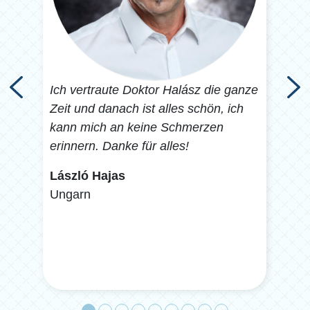
vor
Ich vertraute Doktor Halász die ganze
Ich 
it 5
Zeit und danach ist alles schön, ich
Zah
n
kann mich an keine Schmerzen
find
t,
erinnern. Danke für alles!
hier
László Hajas
Ádá
Ungarn
Ung