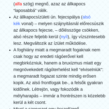
(
alfa
szög) megnő, azaz az állkapocs
“laposabbá” válik.
Az állkapocsízületi ún. fejecspálya (
alsó
kék
vonal) – melyen szájnyitásnál előrecsúszik
az állkapocs fejecse, – dőlésszöge csökken,
alsó része feljebb kerül (
nyíl
), így vízszintesebb
lesz. Megváltozik az ízület működése.
A foghiány miatt a megmaradt fogaknak nem
csak hogy az eredeti rágóerővel kell
megbirkózniuk, hanem a bruxizmus miatt egy
megnövekedett rágóterhelést kell “elviselniük”:
a megmaradt fogazat szinte mindig erősen
kopik. Az alsó frontfogak be-, a felsők gyakran
kidőlnek. Létrejön, vagy fokozódik a
mélyharapás – immár a frontrészen is közelebb
kerül a két csont.