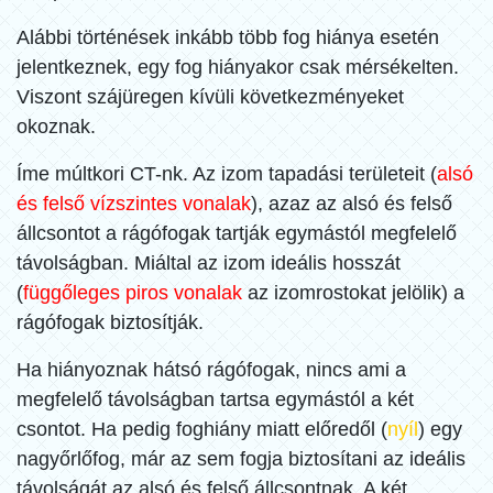
Alábbi történések inkább több fog hiánya esetén
jelentkeznek, egy fog hiányakor csak mérsékelten.
Viszont szájüregen kívüli következményeket
okoznak.
Íme múltkori CT-nk. Az izom tapadási területeit (
alsó
és felső vízszintes vonalak
), azaz az alsó és felső
állcsontot a rágófogak tartják egymástól megfelelő
távolságban. Miáltal az izom ideális hosszát
(
függőleges piros vonalak
az izomrostokat jelölik) a
rágófogak biztosítják.
Ha hiányoznak hátsó rágófogak, nincs ami a
megfelelő távolságban tartsa egymástól a két
csontot. Ha pedig foghiány miatt előredől (
nyíl
) egy
nagyőrlőfog, már az sem fogja biztosítani az ideális
távolságát az alsó és felső állcsontnak. A két