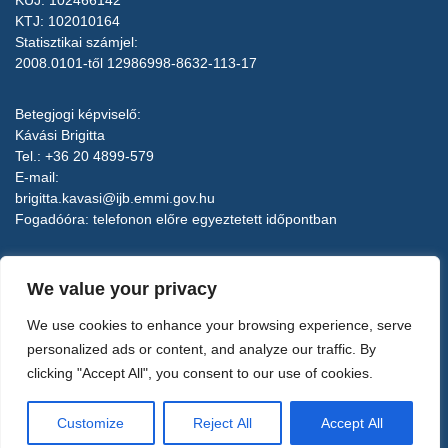
KÜJ: 102466142
KTJ: 102010164
Statisztikai számjel:
2008.0101-től 12986998-8632-113-17
Betegjogi képviselő:
Kávási Brigitta
Tel.: +36 20 4899-579
E-mail:
brigitta.kavasi@ijb.emmi.gov.hu
Fogadóóra: telefonon előre egyeztetett időpontban
Implantológiai Centrum Kft.
We value your privacy
7100 Szekszárd, Bródy S. u. 23.
Elérhetőségek, központi email cím:
We use cookies to enhance your browsing experience, serve
Tel.: +36 74 510 885
personalized ads or content, and analyze our traffic. By
recepcio@magan-fogklinika.hu
clicking "Accept All", you consent to our use of cookies.
Adószám: 12986998-2-17
Customize
Reject All
Accept All