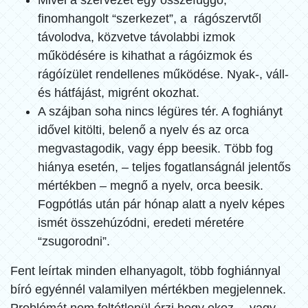
Mivel a szervezet egy összefüggő,
finomhangolt “szerkezet”, a rágószervtől
távolodva, közvetve távolabbi izmok
működésére is kihathat a rágóizmok és
rágóízület rendellenes működése. Nyak-, váll-
és hátfájást, migrént okozhat.
A szájban soha nincs légüres tér. A foghiányt
idővel kitölti, belenő a nyelv és az orca
megvastagodik, vagy épp beesik. Több fog
hiánya esetén, – teljes fogatlanságnál jelentős
mértékben – megnő a nyelv, orca beesik.
Fogpótlás után pár hónap alatt a nyelv képes
ismét összehúzódni, eredeti méretére
“zsugorodni”.
Fent leírtak minden elhanyagolt, több foghiánnyal
bíró egyénnél valamilyen mértékben megjelennek.