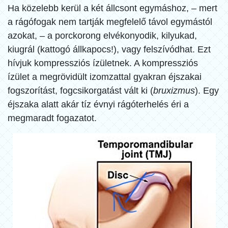
Ha közelebb kerül a két állcsont egymáshoz, – mert
a rágófogak nem tartják megfelelő távol egymástól
azokat, – a porckorong elvékonyodik, kilyukad,
kiugrál (kattogó állkapocs!), vagy felszívódhat. Ezt
hívjuk kompressziós ízületnek. A kompressziós
ízület a megrövidült izomzattal gyakran éjszakai
fogszorítást, fogcsikorgatást vált ki (
bruxizmus
). Egy
éjszaka alatt akár tíz évnyi rágóterhelés éri a
megmaradt fogazatot.