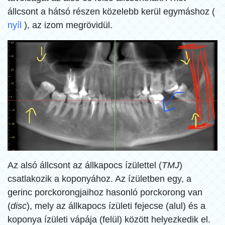
állcsont a hátsó részen közelebb kerül egymáshoz (
nyíl
), az izom megrövidül.
Az alsó állcsont az állkapocs ízülettel (
TMJ
)
csatlakozik a koponyához. Az ízületben egy, a
gerinc porckorongjaihoz hasonló porckorong van
(
disc
), mely az állkapocs ízületi fejecse (alul) és a
koponya ízületi vápája (felül) között helyezkedik el.