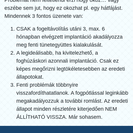
Problémát nem feltétlenül érzi hogy okoz… vagy
eszébe sem jut, hogy ez okozhat pl. egy hátfájást.
Mindennek 3 fontos üzenete van:
CSAK a fogeltávolítás utáni 3, max. 6
hónapban elvégzett implantáció akadályozza
meg fenti tünetegyüttes kialakulását.
A legideálisabb, ha kivitelezhető, a
foghúzáskori azonnali implantáció. Csak ez
képes megőrizni legtökéletesebben az eredeti
állapotokat.
Fenti problémák többnyire
visszafordíthatatlanok. A fogpótlással leginkább
megakadályozzuk a további romlást. Az eredeti
állapot minden részletére kiterjedően NEM
ÁLLÍTHATÓ VISSZA. Már sohasem.