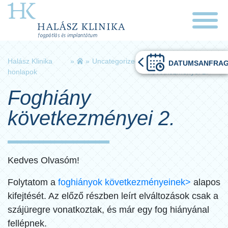
Halász Klinika
»
»
Uncategorized
»
Foghiány
DATUMSANFRA
honlapok
következményei 2.
Foghiány
következményei 2.
Kedves Olvasóm!
Folytatom a
foghiányok következményeinek>
alapos
kifejtését. Az előző részben leírt elváltozások csak a
szájüregre vonatkoztak, és már egy fog hiányánal
fellépnek.