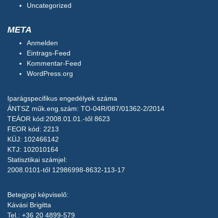
Uncategorized
META
Anmelden
Eintrags-Feed
Kommentar-Feed
WordPress.org
Iparágspecifikus engedélyek száma
ÁNTSZ műk.eng.szám: TO-04R/087/01362-2/2014
TEÁOR kód:2008.01.01.-től 8623
FEOR kód: 2213
KÜJ: 102466142
KTJ: 102010164
Statisztikai számjel:
2008.0101-től 12986998-8632-113-17
Betegjogi képviselő:
Kávási Brigitta
Tel.: +36 20 4899-579