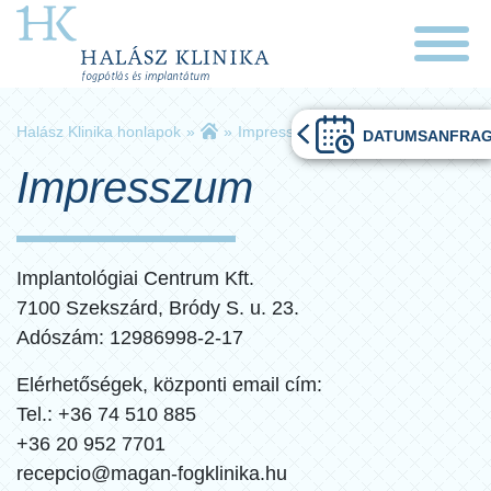
Halász Klinika honlapok
»
»
Impresszum
DATUMSANFRA
Impresszum
Implantológiai Centrum Kft.
7100 Szekszárd, Bródy S. u. 23.
Adószám: 12986998-2-17
Elérhetőségek, központi email cím:
Tel.: +36 74 510 885
+36 20 952 7701
recepcio@magan-fogklinika.hu