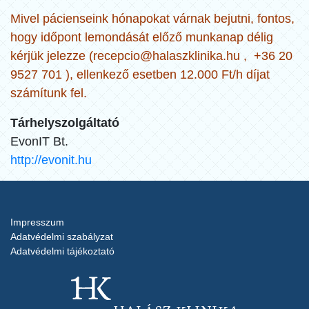
Mivel pácienseink hónapokat várnak bejutni, fontos,
hogy időpont lemondását előző munkanap délig
kérjük jelezze (
recepcio@halaszklinika.hu
, +36 20
9527 701 ), ellenkező esetben 12.000 Ft/h díjat
számítunk fel.
Tárhelyszolgáltató
EvonIT Bt.
http://evonit.hu
Impresszum
Adatvédelmi szabályzat
Adatvédelmi tájékoztató