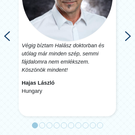
Végig bíztam Halász doktorban és
I’ve
utólag már minden szép, semmi
Hung
nem
fájdalomra nem emlékszem.
why 
z a
Köszönök mindent!
Fás
Hajas László
Hun
Hungary