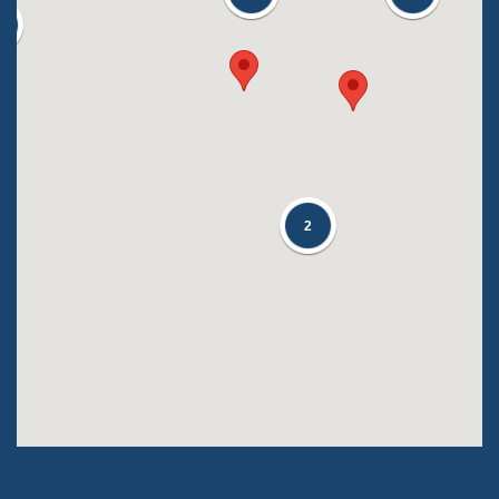
2
MORE
➤