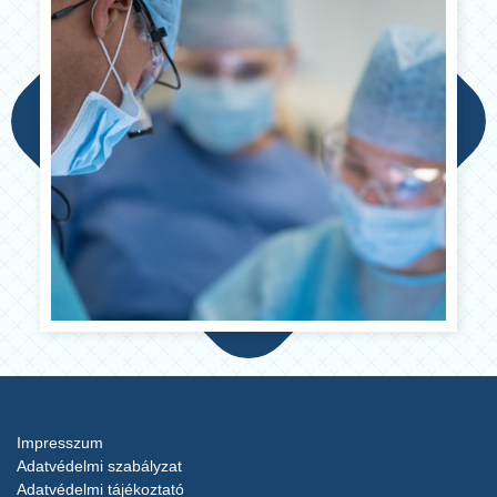
Ellátásbiztonság
A legfontosabb gépekből – még ha újak is, – min.
kettő darabot tartunk. Infrastruktúránk úgy lett
megépítve, hogy központi berendezések
meghibásodása esetén egy pótberendezés lép
működésbe. Hogy távolról ideutazott pácienseink
biztosan ellátásban részesülhessenek,
fogpótlásaink a megbeszélt időre elkészülhessenek.
Az év végi ünnepeket leszámítva egész évben
nyitva vagyunk, pácienseinknek biztonságot
nyújtunk: hogy problémáikban mindig segítségükre
lehessünk.
Impresszum
Adatvédelmi szabályzat
Adatvédelmi tájékoztató