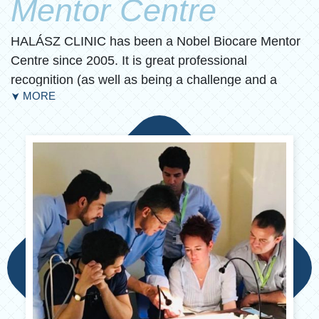
Mentor Centre
HALÁSZ CLINIC has been a Nobel Biocare Mentor
Centre since 2005. It is great professional
recognition (as well as being a challenge and a
MORE
➤
responsibility). Since we are the Mentor Centre in
Southern Hungary, the entire southern region
belongs to us.
The tasks of HALÁSZ CLINIC include:
– Teaching implantology to
dentists