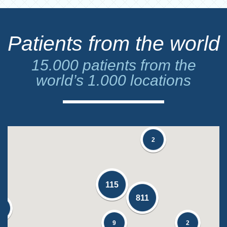
Patients from the world
15.000 patients from the
world’s 1.000 locations
2
115
811
1
9
2