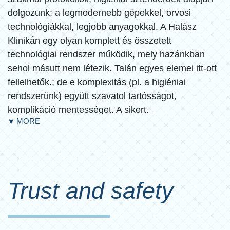
dolgozunk; a legmodernebb gépekkel, orvosi
technológiákkal, legjobb anyagokkal. A Halász
Klinikán egy olyan komplett és összetett
technológiai rendszer működik, mely hazánkban
HALÁSZ CLINIC is an expert in and a leading clinic
sehol másutt nem létezik. Talán egyes elemei itt-ott
for dental implants and metal-free CAD-CAM full
fellelhetők.; de e komplexitás (pl. a higiéniai
ceramic dentures. Our lectures and courses are built
rendszerünk) együtt szavatol tartósságot,
around these topics.
komplikáció mentességet. A sikert.
MORE
We travel the world, and we regularly participate in
➤
Személyre szabott magas színvonalú
international congresses.
szolgáltatásaink egyetlen célt szolgálnak: a
maximális elégedettséget. Igényesen megépített és
berendezett klinikánk inkább hasonlít egy lakájos
Trust and safety
hotelhez mint egy egészségügyi intézményhez:
hogy pácienseink komfortosan, jól érezzék magukat.