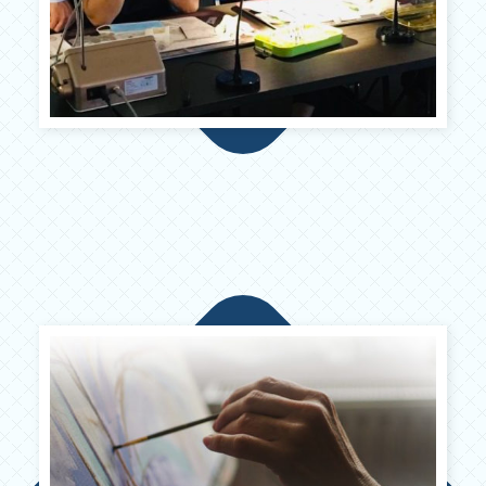
– Cooperating with
implantologists over difficult
cases
– Providing implant care to
patients whose dentists do not
practice implantology