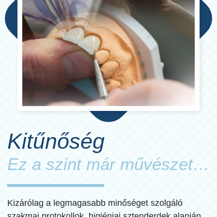
– Performing teaching and
demonstration surgeries
Kitűnőség
Ez a szint már művészet…
– Professional consultancy on
implantology and related
Kizárólag a legmagasabb minőséget szolgáló
prosthetic dentistry
szakmai protokollok, higiéniai sztenderdek alapján