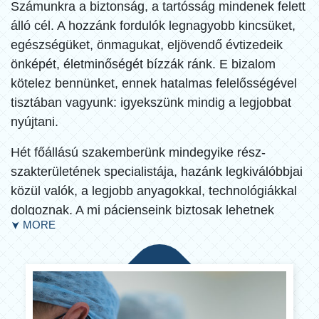
Számunkra a biztonság, a tartósság mindenek felett
álló cél. A hozzánk fordulók legnagyobb kincsüket,
egészségüket, önmagukat, eljövendő évtizedeik
önképét, életminőségét bízzák ránk. E bizalom
kötelez bennünket, ennek hatalmas felelősségével
tisztában vagyunk: igyekszünk mindig a legjobbat
nyújtani.
Hét főállású szakemberünk mindegyike rész-
szakterületének specialistája, hazánk legkiválóbbjai
közül valók, a legjobb anyagokkal, technológiákkal
dolgoznak. A mi pácienseink biztosak lehetnek
MORE
➤
benne, hogy a világon ma elérhető
legbiztonságosabb, legtartósabb megoldásokat
kapják.
Komolyabb alapbetegségek esetén aneszteziológus
felügyelete alatt tudunk biztonságosan kezelni.