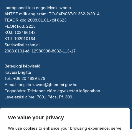
Iparágspecifikus engedélyek száma
ÁNTSZ műk.eng.szám: TO-04R/087/01362-2/2014
TEÁOR kód:2008.01.01.-től 8623
FEOR kód: 2213
KÜJ: 102466142
KTJ: 102010164
Statisztikai számjel:
2008.0101-től 12986998-8632-113-17
Betegjogi képviselő:
Kávási Brigitta
Tel.: +36 20 4899-579
E-mail:
brigitta.kavasi@ijb.emmi.gov.hu
Fogadóóra: Telefonon előre egyeztetett időpontban
Levelezési címe: 7601 Pécs, Pf. 309.
Implantológiai Centrum Kft.
We value your privacy
7100 Szekszárd, Bródy S. u. 23.
Elérhetőségek, központi email cím:
We use cookies to enhance your browsing experience, serve
Tel.: +36 74 510 885