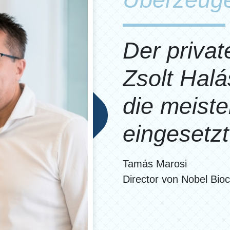
Der privat
Zsolt Halá
die meiste
eingesetzt
Tamás Marosi
Director von Nobel Bio