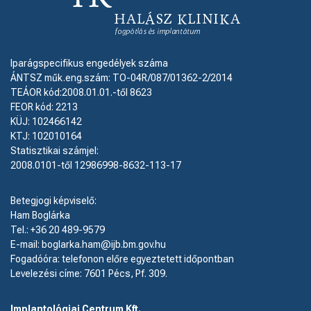
Iparágspecifikus engedélyek száma
ÁNTSZ műk.eng.szám: TO-04R/087/01362-2/2014
TEÁOR kód:2008.01.01.-től 8623
FEOR kód: 2213
KÜJ: 102466142
KTJ: 102010164
Statisztikai számjel:
2008.0101-től 12986998-8632-113-17
Betegjogi képviselő:
Ham Boglárka
Tel.: +36 20 489-9579
E-mail: boglarka.ham@ijb.bm.gov.hu
Fogadóóra: telefonon előre egyeztetett időpontban
Levelezési címe: 7601 Pécs, Pf. 309.
Implantológiai Centrum Kft.