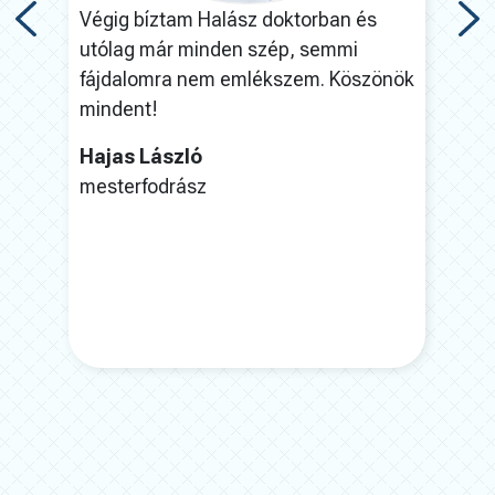
t és
Végig bíztam Halász doktorban és
A mű
utólag már minden szép, semmi
félt
fájdalomra nem emlékszem. Köszönök
ez h
mindent!
nek
jó
kös
Hajas László
mesterfodrász
Nag
VB,
(kaj