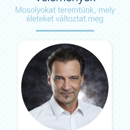
Mosolyokat teremtünk, mely
életeket változtat meg