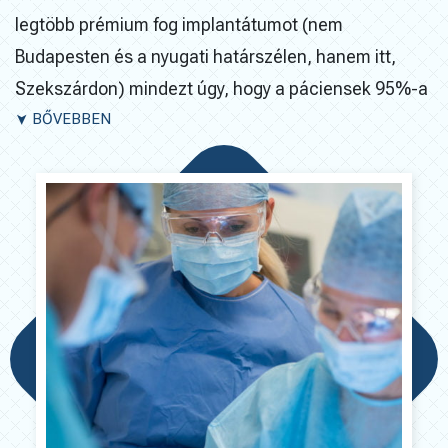
legtöbb prémium fog implantátumot (nem
Budapesten és a nyugati határszélen, hanem itt,
Szekszárdon) mindezt úgy, hogy a páciensek 95%-a
magyar. 20-30 éves fogpótlásainkról
BŐVEBBEN
➤
blogbejegyzésünk
itt»
* olvasható.