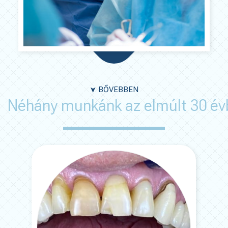
BŐVEBBEN
➤
Néhány munkánk az elmúlt 30 év