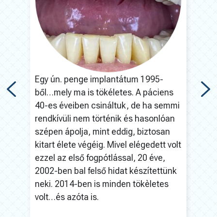
199
hid
imp
m
Egy ún. penge implantátum 1995-
19
ből…mely ma is tökéletes. A páciens
40-es éveiben csináltuk, de ha semmi
nek,
rendkívüli nem történik és hasonlóan
àl
szépen ápolja, mint eddig, biztosan
kitart élete végéig. Mivel elégedett volt
ezzel az első fogpótlással, 20 éve,
 –
2002-ben bal felső hidat készítettünk
l
neki. 2014-ben is minden tökèletes
volt…és azóta is.