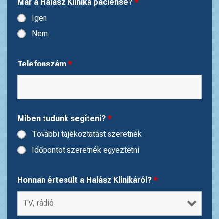
Már a Halász Klinika páciense?
*
Igen
Nem
Telefonszám
*
Miben tudunk segíteni?
*
További tájékoztatást szeretnék
Időpontot szeretnék egyeztetni
Honnan értesült a Halász Klinikáról?
*