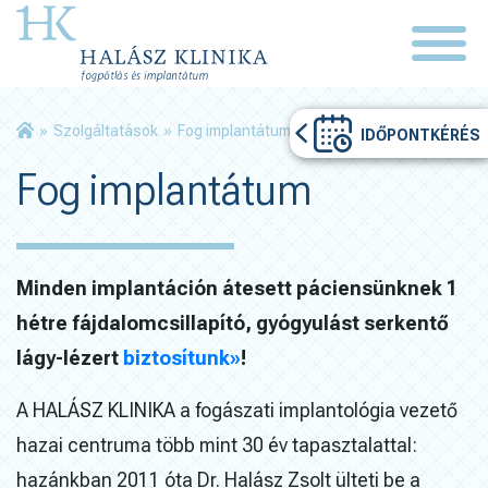
»
Szolgáltatások
»
Fog implantátum
IDŐPONTKÉRÉS
Fog implantátum
Minden implantáción átesett páciensünknek 1
hétre fájdalomcsillapító, gyógyulást serkentő
lágy-lézert
biztosítunk»
!
A HALÁSZ KLINIKA a fogászati implantológia vezető
hazai centruma több mint 30 év tapasztalattal:
hazánkban 2011 óta Dr. Halász Zsolt ülteti be a