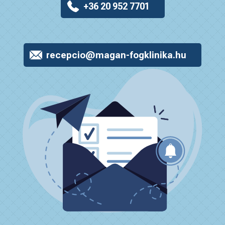
+36 20 952 7701
recepcio@magan-fogklinika.hu