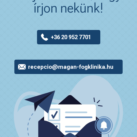
írjon nekünk!
+36 20 952 7701
recepcio@magan-fogklinika.hu