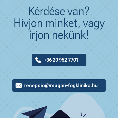
Kérdése van?
Hívjon minket, vagy
írjon nekünk!
+36 20 952 7701
recepcio@magan-fogklinika.hu