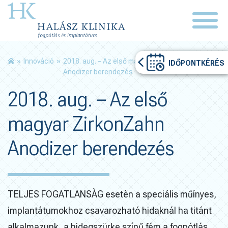
»
Innováció
»
2018. aug. – Az első magyar ZirkonZahn
IDŐPONTKÉRÉS
Anodizer berendezés
2018. aug. – Az első
magyar ZirkonZahn
Anodizer berendezés
TELJES FOGATLANSÀG esetèn a speciális műínyes,
implantátumokhoz csavarozható hidaknál ha titánt
alkalmazunk, a hidegszürke színű fém a fogpótlás