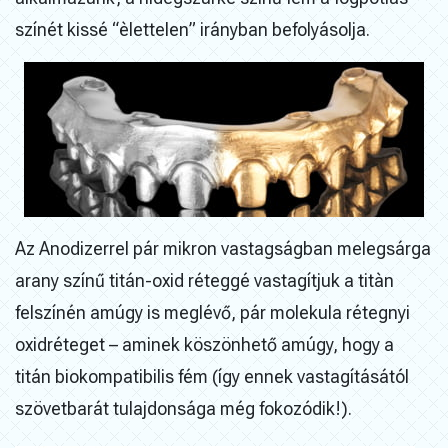
színét kissé “èlettelen” irányban befolyásolja.
Az Anodizerrel pár mikron vastagságban melegsárga
arany színű titán-oxid réteggé vastagítjuk a titàn
felszínén amúgy is meglévő, pár molekula rétegnyi
oxidréteget – aminek köszönhető amúgy, hogy a
titán biokompatibilis fém (így ennek vastagításától
szövetbarát tulajdonsága még fokozódik!).