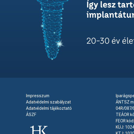
Impresszum
Iparágsp
Adatvédelmi szabályzat
ÁNTSZ mű
Adatvédelmi tájékoztató
04R/087/
ÁSZF
TEÁOR kó
FEOR kód
KÜJ: 102
KTJ: 102