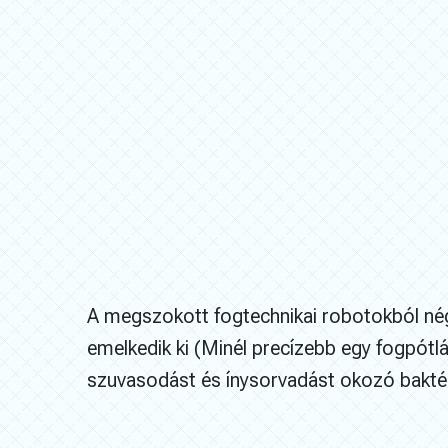
A megszokott fogtechnikai robotokból nég
emelkedik ki (Minél precízebb egy fogpótlá
szuvasodást és ínysorvadást okozó bakt