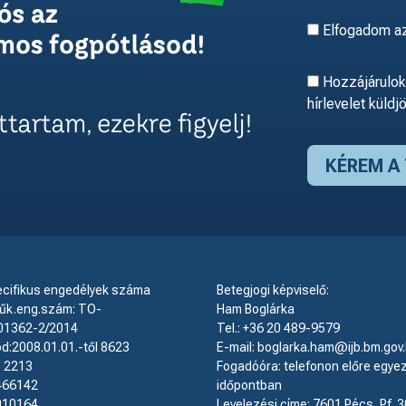
Elfogadom a
Hozzájárulok,
hírlevelet küldj
ecifikus engedélyek száma
Betegjogi képviselő:
k.eng.szám: TO-
Ham Boglárka
01362-2/2014
Tel.: +36 20 489-9579
d:2008.01.01.-től 8623
E-mail: boglarka.ham@ijb.bm.gov
: 2213
Fogadóóra: telefonon előre egyez
466142
időpontban
010164
Levelezési címe: 7601 Pécs, Pf. 3