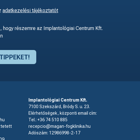
z
adatkezelési tájékoztatót
 hogy részemre az Implantológiai Centrum Kft.
ön
Implantológiai Centrum Kft.
7100 Szekszárd, Bródy S. u. 23.
Elérhetőségek, központi email cím:
.hu
Tel.:
+36 74 510 885
tetett
recepcio@magan-fogklinika.hu
Adószám: 12986998-2-17
09.