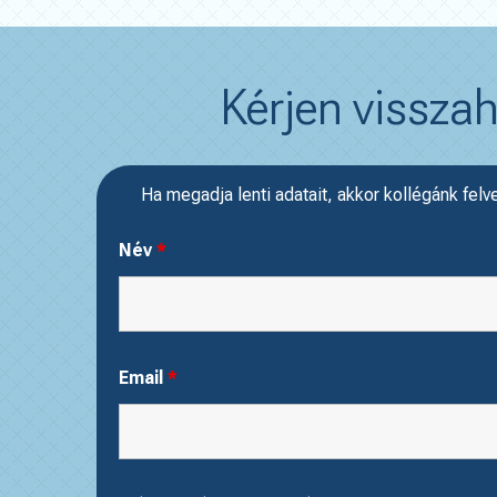
Kérjen visszah
Ha megadja lenti adatait, akkor kollégánk felv
Név
*
Email
*