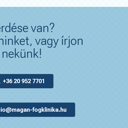
rdése van?
inket, vagy írjon
nekünk!
+36 20 952 7701
io@magan-fogklinika.hu