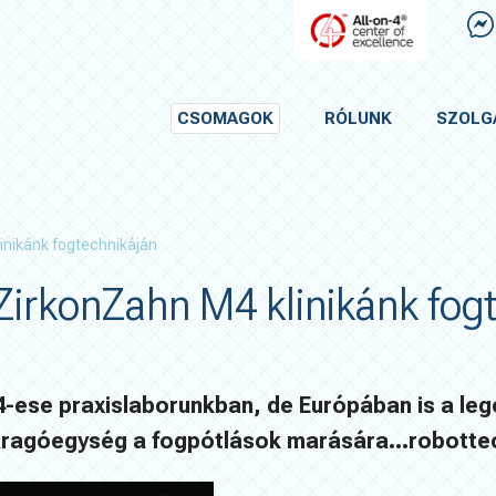
CSOMAGOK
RÓLUNK
SZOLG
linikánk fogtechnikáján
ő ZirkonZahn M4 klinikánk fog
4-ese praxislaborunkban, de Európában is a leg
aragóegység a fogpótlások marására…robottec