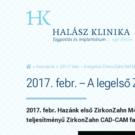
»
Innováció
»
2017. febr. – A legelső ZirkonZahn M4 k
2017. febr. – A legels
2017. febr. Hazánk első ZirkonZahn M
teljesítményű ZirkonZahn CAD-CAM f