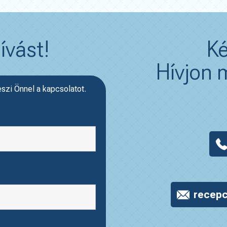
ívást!
Ké
Hívjon m
eszi Önnel a kapcsolatot.
recepc