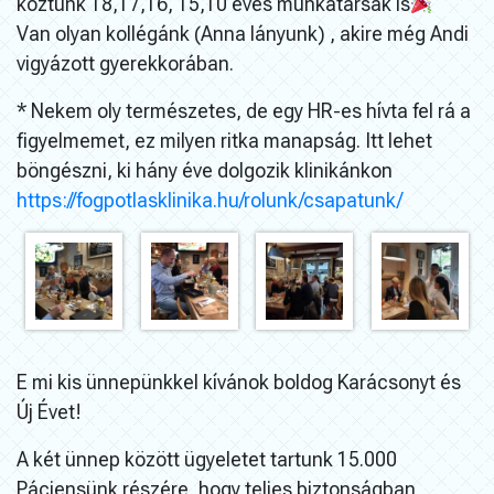
köztünk 18,17,16, 15,10 éves munkatársak is
Van olyan kollégánk (Anna lányunk) , akire még Andi
vigyázott gyerekkorában.
* Nekem oly természetes, de egy HR-es hívta fel rá a
figyelmemet, ez milyen ritka manapság. Itt lehet
böngészni, ki hány éve dolgozik klinikánkon
https://fogpotlasklinika.hu/rolunk/csapatunk/
E mi kis ünnepünkkel kívánok boldog Karácsonyt és
Új Évet!
A két ünnep között ügyeletet tartunk 15.000
Páciensünk részére, hogy teljes biztonságban