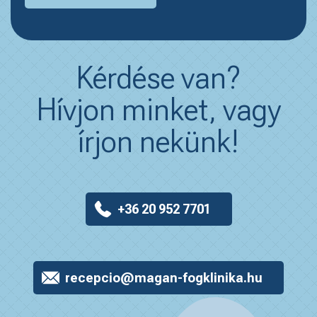
Kérdése van?
Hívjon minket, vagy
írjon nekünk!
+36 20 952 7701
recepcio@magan-fogklinika.hu