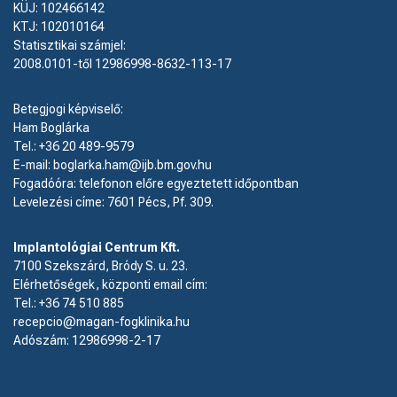
KÜJ: 102466142
KTJ: 102010164
Statisztikai számjel:
2008.0101-től 12986998-8632-113-17
Betegjogi képviselő:
Ham Boglárka
Tel.: +36 20 489-9579
E-mail: boglarka.ham@ijb.bm.gov.hu
Fogadóóra: telefonon előre egyeztetett időpontban
Levelezési címe: 7601 Pécs, Pf. 309.
Implantológiai Centrum Kft.
7100 Szekszárd, Bródy S. u. 23.
Elérhetőségek, központi email cím:
Tel.:
+36 74 510 885
recepcio@magan-fogklinika.hu
Adószám: 12986998-2-17