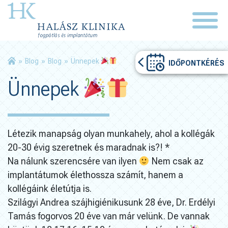
»
Blog
»
Blog
»
Ünnepek
IDŐPONTKÉRÉS
Ünnepek
Létezik manapság olyan munkahely, ahol a kollégák
20-30 évig szeretnek és maradnak is?! *
Na nálunk szerencsére van ilyen
Nem csak az
implantátumok élethossza számít, hanem a
kollégáink életútja is.
Szilágyi Andrea szájhigiénikusunk 28 éve, Dr. Erdélyi
Tamás fogorvos 20 éve van már velünk. De vannak