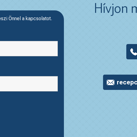
Hívjon m
eszi Önnel a kapcsolatot.
recepc