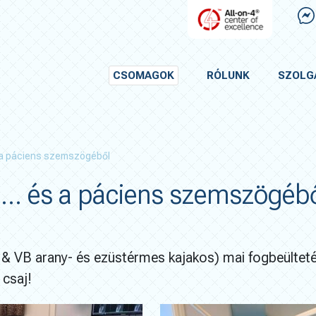
CSOMAGOK
RÓLUNK
SZOLG
 a páciens szemszögéből
i… és a páciens szemszögéb
& VB arany- és ezüstérmes kajakos) mai fogbeültetés
csaj!