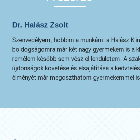
Dr. Halász Zsolt
Szenvedélyem, hobbim a munkám: a Halász Klin
boldogságomra már két nagy gyermekem is a klin
remélem később sem vész el lendületem. A szakm
újdonságok követése és elsajátítása a kedvtelé
élményét már megoszthatom gyermekemmel is. 