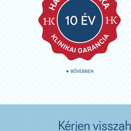
BŐVEBBEN
➤
Kérjen visszah