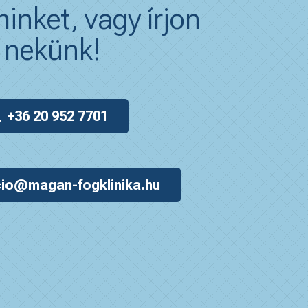
inket, vagy írjon
nekünk!
+36 20 952 7701
io@magan-fogklinika.hu