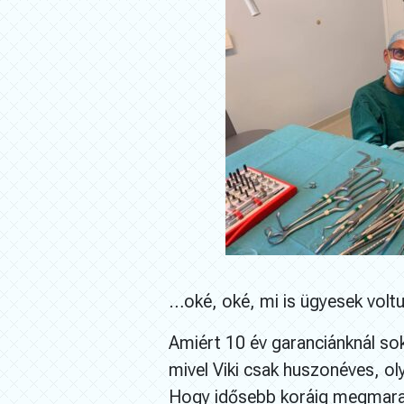
…oké, oké, mi is ügyesek volt
Amiért 10 év garanciánknál sokk
mivel Viki csak huszonéves, ol
Hogy idősebb koráig megmara