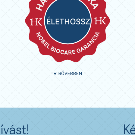
BŐVEBBEN
➤
ívást!
Ké