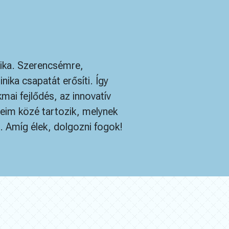
ika. Szerencsémre,
ika csapatát erősíti. Így
ai fejlődés, az innovatív
seim közé tartozik, melynek
Amíg élek, dolgozni fogok!