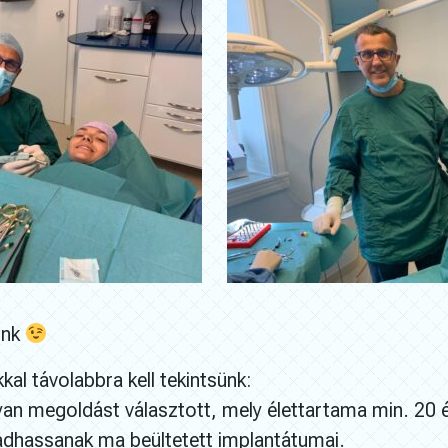
unk
al távolabbra kell tekintsünk:
yan megoldást választott, mely élettartama min. 20 é
dhassanak ma beültetett implantátumai.