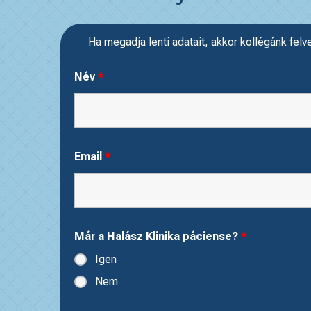
Ha megadja lenti adatait, akkor kollégánk felv
Név
*
Email
*
Már a Halász Klinika páciense?
*
Igen
Nem