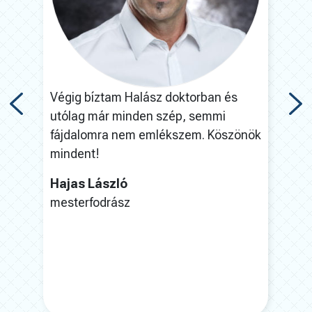
t és
Végig bíztam Halász doktorban és
A mű
utólag már minden szép, semmi
félt
fájdalomra nem emlékszem. Köszönök
ez h
mindent!
nek
jó
kös
Hajas László
mesterfodrász
Nag
VB,
(kaj