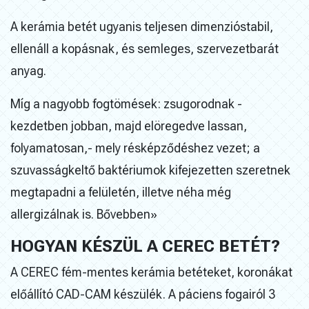
A kerámia betét ugyanis teljesen dimenzióstabil,
ellenáll a kopásnak, és semleges, szervezetbarát
anyag.
Míg a nagyobb fogtömések: zsugorodnak -
kezdetben jobban, majd elöregedve lassan,
folyamatosan,- mely résképződéshez vezet; a
szuvasságkeltő baktériumok kifejezetten szeretnek
megtapadni a felületén, illetve néha még
allergizálnak is. Bővebben»
HOGYAN KÉSZÜL A CEREC BETÉT?
A CEREC fém-mentes kerámia betéteket, koronákat
előállító CAD-CAM készülék. A páciens fogairól 3