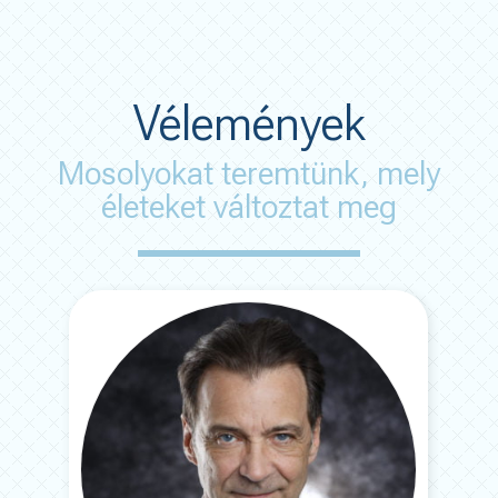
Vélemények
Mosolyokat teremtünk, mely
életeket változtat meg