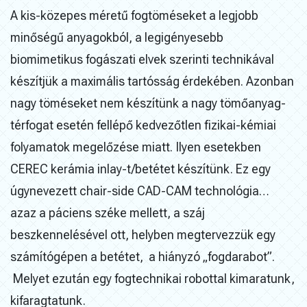
A kis-közepes méretű fogtöméseket a legjobb
minőségű anyagokból, a legigényesebb
biomimetikus fogászati elvek szerinti technikával
készítjük a maximális tartósság érdekében. Azonban
nagy töméseket nem készítünk a nagy tömőanyag-
térfogat esetén fellépő kedvezőtlen fizikai-kémiai
folyamatok megelőzése miatt. Ilyen esetekben
CEREC kerámia inlay-t/betétet készítünk. Ez egy
úgynevezett chair-side CAD-CAM technológia…
azaz a páciens széke mellett, a száj
beszkennelésével ott, helyben megtervezzük egy
számítógépen a betétet, a hiányzó „fogdarabot”.
Melyet ezután egy fogtechnikai robottal kimaratunk,
kifaragtatunk.