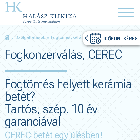
»
Szolgáltatások
»
Fogtömés, kerámia betét
IDŐPONTKÉRÉS
Fogkonzerválás, CEREC
Fogtömés helyett kerámia
betét?
Tartós, szép. 10 év
garanciával
CEREC betét egy ülésben!