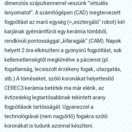
dimenziós szájszkennerrel veszünk “virtuális
lenyomatot”. A számítógépen (CAD) megtervezett
fogpótlást az maró egység (=„esztergáló” robot) két
karjának gyémántfúrói egy kerámia tömbből,
rendkívüli pontossággal „kifaragják” (CAM). Napok
helyett 2 óra elkészíteni a gyönyörű fogpótlást, sok
kellemetlenségtől megkímélve a pácienst (pl.
fogatlanság, lecsiszolt érzékeny fogak, utazgatás,
stb.) A töméseket, szóló koronákat helyettesítő
CEREC3 kerámia betétek ma már elérik, az
évtizedekig legtartósabbnak tekintett arany
fogpótlások tartósságát. Ugyanezzel a
technológiával (nem nagyőrlő) fogakra szóló
koronákat is tudunk azonnal készíteni.