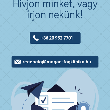
Hívjon minket, vagy
írjon nekünk!
+36 20 952 7701
recepcio@magan-fogklinika.hu