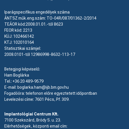
Iparágspecifikus engedélyek száma
ÁNTSZ műk.eng.szám: TO-04R/087/01362-2/2014
TEÁOR kód:2008.01.01.-től 8623
FEOR kód: 2213
KÜJ: 102466142
KTJ: 102010164
Statisztikai számjel:
2008.0101-től 12986998-8632-113-17
Betegjogi képviselő:
Ham Boglárka
Tel.: +36 20 489-9579
E-mail: boglarka.ham@ijb.bm.gov.hu
Fogadóóra: telefonon előre egyeztetett időpontban
Levelezési címe: 7601 Pécs, Pf. 309.
Implantológiai Centrum Kft.
7100 Szekszárd, Bródy S. u. 23.
Elérhetőségek, központi email cím: