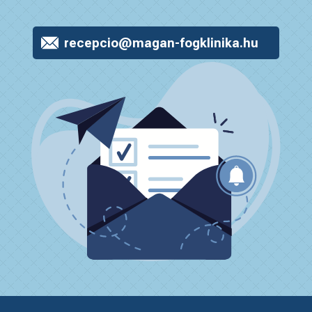
recepcio@magan-fogklinika.hu