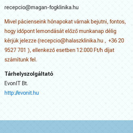
recepcio@magan-fogklinika.hu
Mivel pácienseink hónapokat várnak bejutni, fontos,
hogy időpont lemondását előző munkanap délig
kérjük jelezze (
recepcio@halaszklinika.hu
, +36 20
9527 701 ), ellenkező esetben 12.000 Ft/h díjat
számítunk fel.
Tárhelyszolgáltató
EvonIT Bt.
http://evonit.hu