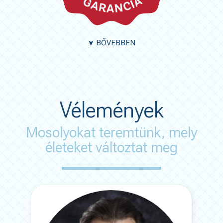
BŐVEBBEN
➤
Vélemények
Mosolyokat teremtünk, mely
életeket változtat meg