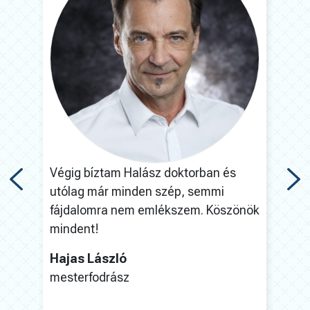
t és
Végig bíztam Halász doktorban és
A mű
utólag már minden szép, semmi
félt
fájdalomra nem emlékszem. Köszönök
ez h
mindent!
nek
jó
kös
Hajas László
mesterfodrász
Nag
VB,