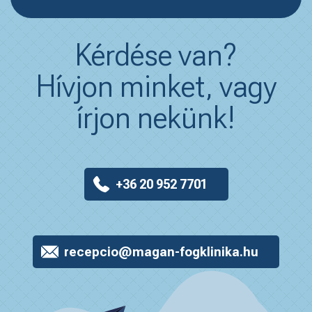
Kérdése van?
Hívjon minket, vagy
írjon nekünk!
+36 20 952 7701
recepcio@magan-fogklinika.hu