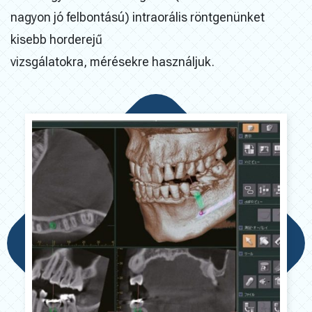
nagyon jó felbontású) intraorális röntgenünket
kisebb horderejű
vizsgálatokra, mérésekre használjuk.