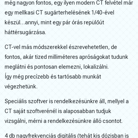
még nagyon fontos, egy ilyen modern CT felvétel már
egy mellkasi CT sugárterhelésének 1/40-ével
készül…annyi, mint egy pár órás repülőút
háttérsugárzása.
CT-vel más módszerekkel észrevehetetlen, de
fontos, akár tized milliméteres apróságokat tudunk
meglátni és pontosan elemezni, lokalizálni.
Így még precízebb és tartósabb munkát
végezhetünk.
Speciális szoftver is rendelkezésünkre áll, mellyel a
CT saját szoftverénél is alaposabban tudjuk
vizsgálni, mérni a rendelkezésünkre álló csontot.
4 db nagyfrekvenciás digitális (tehát kis dózisban is