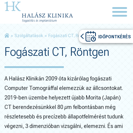
»
Szolgáltatások
»
Fogászati CT, Röntgen
IDŐPONTKÉRÉS
Fogászati CT, Röntgen
A Halász Klinikán 2009 óta kizárólag fogászati
Computer Tomográffal elemezzük az állcsontokat.
2019-ben üzembe helyezett újabb Morita (Japán)
CT berendezésünkkel 80 µm felbontásban még
részletesebb és precízebb állapotfelmérést tudunk
végezni, 3 dimenzióban vizsgálni, elemezni. És ami