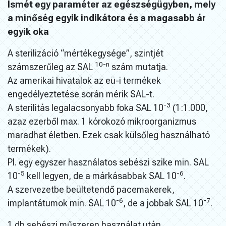
Ismét egy paraméter az egészségügyben, mely
a minőség egyik indikátora és a magasabb ár
egyik oka
A sterilizáció “mértékegysége”, szintjét
10-n
számszerűleg az SAL
szám mutatja.
Az amerikai hivatalok az eü-i termékek
engedélyeztetése során mérik SAL-t.
-3
A sterilitás legalacsonyabb foka SAL 10
(1:1.000,
azaz ezerből max. 1 kórokozó mikroorganizmus
maradhat életben. Ezek csak külsőleg használható
termékek).
Pl. egy egyszer használatos sebészi szike min. SAL
-5
-6
10
kell legyen, de a márkásabbak SAL 10
.
A szervezetbe beültetendő pacemakerek,
-6
-7
implantátumok min. SAL 10
, de a jobbak SAL 10
.
1 db sebészi műszeren használat után