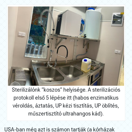
Sterilizálónk “koszos” helyisége. A sterilizációs
protokoll első 5 lépése itt (habos enzimatikus
véroldás, áztatás, UP kézi tisztítás, UP öblítés,
műszertisztító ultrahangos kád).
USA-ban még azt is számon tartják (a kórházak