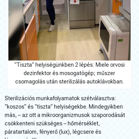
“Tiszta” helyiségünkben 2 lépés: Miele orvosi
dezinfektor és mosogatógép; műszer
csomagolás után sterilizálás autoklávokban.
Sterilizációs munkafolyamatok szétválasztva:
“koszos” és “tiszta” helyiségekbe. Mindegyikben
más, – az ott a mikroorganizmusok szaporodását
csökkenteni szükséges – hőmérséklet,
páratartalom, fényerő (lux), légcsere és