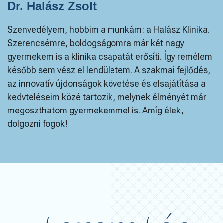
Dr. Halász Zsolt
Szenvedélyem, hobbim a munkám: a Halász Klinika.
Szerencsémre, boldogságomra már két nagy
gyermekem is a klinika csapatát erősíti. Így remélem
később sem vész el lendületem. A szakmai fejlődés,
az innovatív újdonságok követése és elsajátítása a
kedvteléseim közé tartozik, melynek élményét már
megoszthatom gyermekemmel is. Amíg élek,
dolgozni fogok!