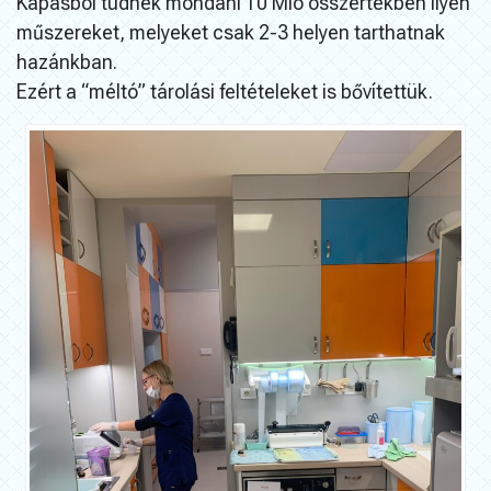
Kapásból tudnék mondani 10 Mio összértékben ilyen
műszereket, melyeket csak 2-3 helyen tarthatnak
hazánkban.
Ezért a “méltó” tárolási feltételeket is bővítettük.