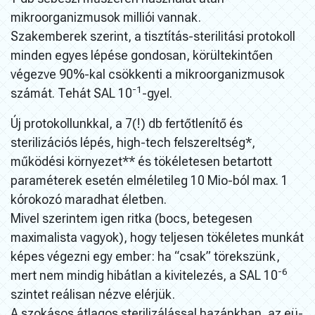
mikroorganizmusok milliói vannak.
Szakemberek szerint, a tisztítás-sterilitási protokoll
minden egyes lépése gondosan, körültekintően
végezve 90%-kal csökkenti a mikroorganizmusok
-1
számát. Tehát SAL 10
-gyel.
Új protokollunkkal, a 7(!) db fertőtlenítő és
sterilizációs lépés, high-tech felszereltség*,
működési környezet** és tökéletesen betartott
paraméterek esetén elméletileg 10 Mio-ból max. 1
kórokozó maradhat életben.
Mivel szerintem igen ritka (bocs, betegesen
maximalista vagyok), hogy teljesen tökéletes munkát
képes végezni egy ember: ha “csak” törekszünk,
-6
mert nem mindig hibátlan a kivitelezés, a SAL 10
szintet reálisan nézve elérjük.
A szokásos átlagos sterilizálással hazánkban, az eü-