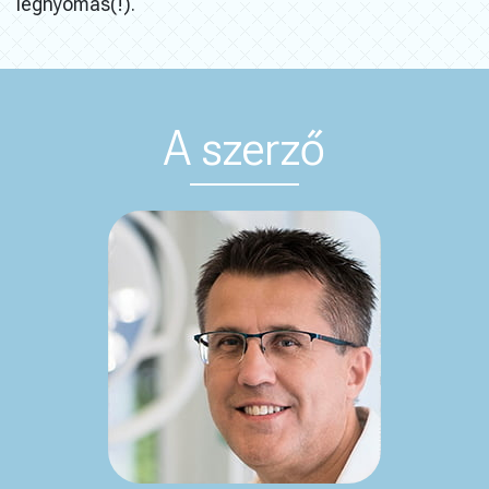
légnyomás(!).
A szerző