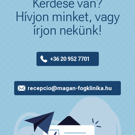
Kérdése van?
Hívjon minket, vagy
írjon nekünk!
+36 20 952 7701
recepcio@magan-fogklinika.hu