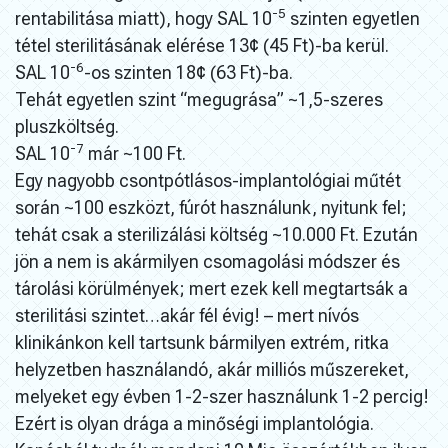
-5
rentabilitása miatt), hogy SAL 10
szinten egyetlen
tétel sterilitásának elérése 13¢ (45 Ft)-ba kerül.
-6
SAL 10
-os szinten 18¢ (63 Ft)-ba.
Tehát egyetlen szint “megugrása” ~1,5-szeres
pluszköltség.
-7
SAL 10
már ~100 Ft.
Egy nagyobb csontpótlásos-implantológiai műtét
során ~100 eszközt, fúrót használunk, nyitunk fel;
tehát csak a sterilizálási költség ~10.000 Ft. Ezután
jön a nem is akármilyen csomagolási módszer és
tárolási körülmények; mert ezek kell megtartsák a
sterilitási szintet…akár fél évig! – mert nívós
klinikánkon kell tartsunk bármilyen extrém, ritka
helyzetben használandó, akár milliós műszereket,
melyeket egy évben 1-2-szer használunk 1-2 percig!
Ezért is olyan drága a minőségi implantológia.