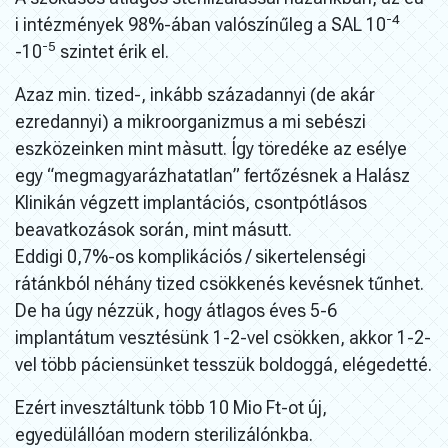
-4
i intézmények 98%-ában valószínűleg a SAL 10
-5
-10
szintet érik el.
Azaz min. tized-, inkább századannyi (de akár
ezredannyi) a mikroorganizmus a mi sebészi
eszközeinken mint màsutt. Így töredéke az esélye
egy “megmagyarázhatatlan” fertőzésnek a Halász
Klinikán végzett implantációs, csontpótlásos
beavatkozások során, mint másutt.
Eddigi 0,7%-os komplikációs / sikertelenségi
rátánkból néhány tized csökkenés kevésnek tűnhet.
De ha úgy nézzük, hogy átlagos éves 5-6
implantátum vesztésünk 1-2-vel csökken, akkor 1-2-
vel több páciensünket tesszük boldoggá, elégedetté.
Ezért invesztáltunk több 10 Mio Ft-ot új,
egyedülállóan modern sterilizálónkba.