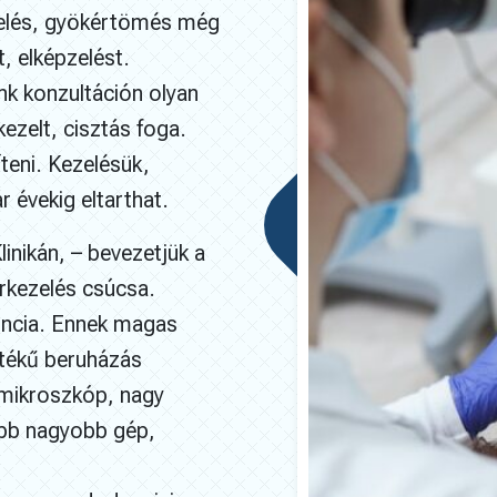
zelés, gyökértömés még
, elképzelést.
ánk konzultáción olyan
kezelt, cisztás foga.
íteni. Kezelésük,
r évekig eltarthat.
linikán, – bevezetjük a
rkezelés csúcsa.
ncia. Ennek magas
rtékű beruházás
 mikroszkóp, nagy
ebb nagyobb gép,