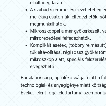
elhalt idegdarab.
A szabad szemmel észrevehetetlen ext
mellékág csatornák felfedezhetők; ső
megmunkálhatók.
Mikroszkóppal a már gyökérkezelt, va
mikrorepedései felfedezhetők.
Komplikált esetek, (többnyire másutt
tűk eltávolítása, régi rossz gyökértö
mikroszkóp alatt, speciális felszerel
elvégezhető.
Bár alapossága, aprólékossága miatt a f
technológiai- és anyagigénye miatt költsé
Éveket jelent fogai élettartama szempontj