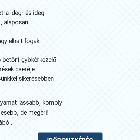
ra ideg- és ideg
t, alaposan
gy elhalt fogak
) betört gyökérkezelő
mések cseréje
ésünkkel sikeresebben
olyamat lassabb, komoly
gesebb, de megéri!
ából.