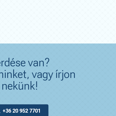
rdése van?
inket, vagy írjon
nekünk!
+36 20 952 7701