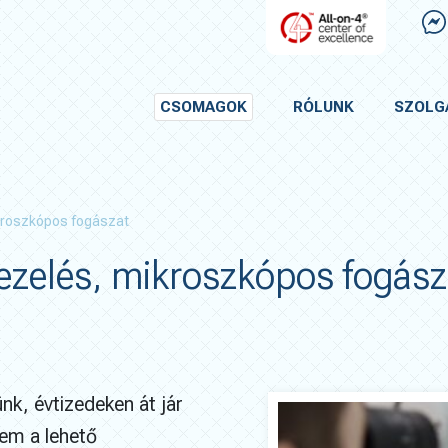
CSOMAGOK
RÓLUNK
SZOLG
kroszkópos fogászat
zelés, mikroszkópos fogász
nk, évtizedeken át jár
nem a lehető