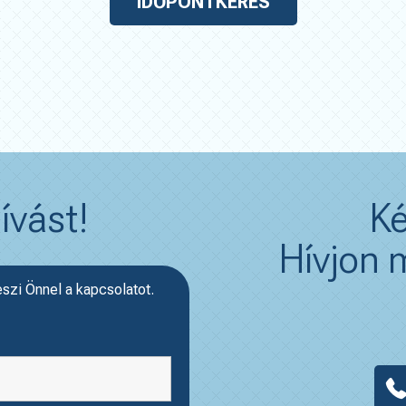
IDŐPONTKÉRÉS
ívást!
Ké
Hívjon m
eszi Önnel a kapcsolatot.