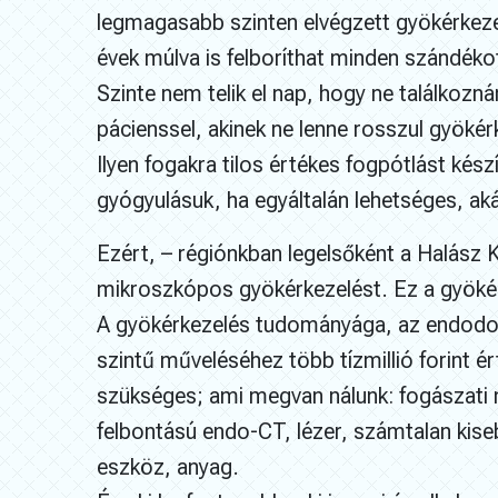
legmagasabb szinten elvégzett gyökérke
évek múlva is felboríthat minden szándékot
Szinte nem telik el nap, hogy ne találkozn
pácienssel, akinek ne lenne rosszul gyökér
Ilyen fogakra tilos értékes fogpótlást kész
gyógyulásuk, ha egyáltalán lehetséges, aká
Ezért, – régiónkban legelsőként a Halász K
mikroszkópos gyökérkezelést. Ez a gyöké
A gyökérkezelés tudományága, az endodo
szintű műveléséhez több tízmillió forint é
szükséges; ami megvan nálunk: fogászati
felbontású endo-CT, lézer, számtalan kis
eszköz, anyag.