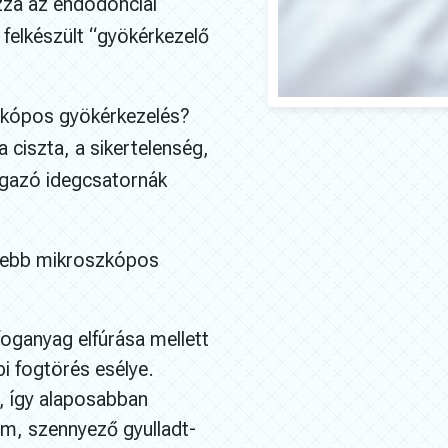
azza az endodonciai
l felkészült “gyökérkezelő
zkópos gyökérkezelés?
ciszta, a sikertelenség,
lágazó idegcsatornák
esebb mikroszkópos
 foganyag elfúrása mellett
bi fogtörés esélye.
, így alaposabban
um, szennyező gyulladt-