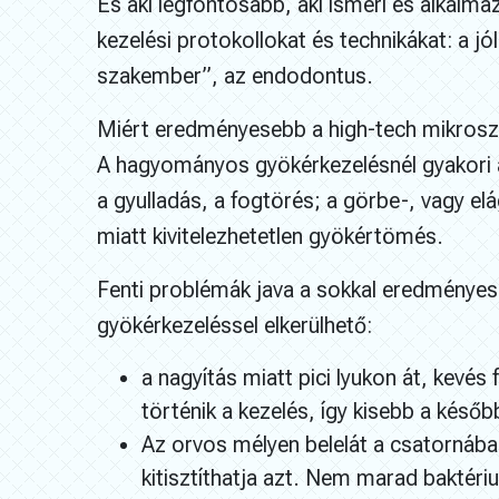
És aki legfontosabb, aki ismeri és alkalm
kezelési protokollokat és technikákat: a jó
szakember”, az endodontus.
Miért eredményesebb a high-tech mikros
A hagyományos gyökérkezelésnél gyakori a 
a gyulladás, a fogtörés; a görbe-, vagy e
miatt kivitelezhetetlen gyökértömés.
Fenti problémák java a sokkal eredmény
gyökérkezeléssel elkerülhető:
a nagyítás miatt pici lyukon át, kevés
történik a kezelés, így kisebb a későb
Az orvos mélyen belelát a csatornába
kitisztíthatja azt. Nem marad baktéri