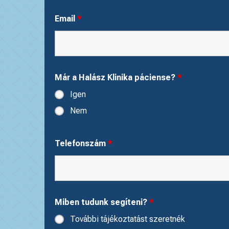
Email
*
Már a Halász Klinika páciense?
*
Igen
Nem
Telefonszám
*
Miben tudunk segíteni?
*
További tájékoztatást szeretnék