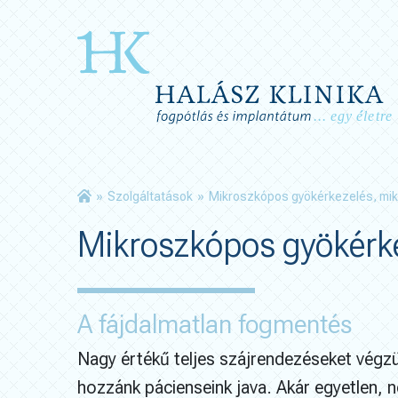
»
Szolgáltatások
»
Mikroszkópos gyökérkezelés, mi
Mikroszkópos gyökérke
A fájdalmatlan fogmentés
Nagy értékű teljes szájrendezéseket végzü
hozzánk pácienseink java. Akár egyetlen, 