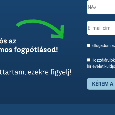
Elfogadom a
Hozzájárulok,
hírlevelet küldj