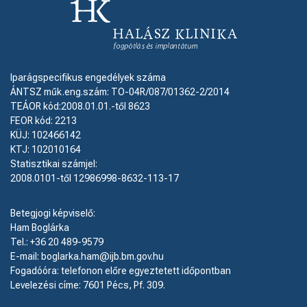
Iparágspecifikus engedélyek száma
ÁNTSZ műk.eng.szám: TO-04R/087/01362-2/2014
TEÁOR kód:2008.01.01.-től 8623
FEOR kód: 2213
KÜJ: 102466142
KTJ: 102010164
Statisztikai számjel:
2008.0101-től 12986998-8632-113-17
Betegjogi képviselő:
Ham Boglárka
Tel.: +36 20 489-9579
E-mail: boglarka.ham@ijb.bm.gov.hu
Fogadóóra: telefonon előre egyeztetett időpontban
Levelezési címe: 7601 Pécs, Pf. 309.