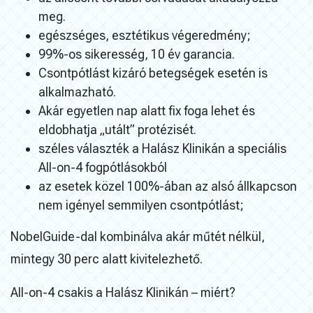
meg.
egészséges, esztétikus végeredmény;
99%-os sikeresség, 10 év garancia.
Csontpótlást kizáró betegségek esetén is
alkalmazható.
Akár egyetlen nap alatt fix foga lehet és
eldobhatja „utált” protézisét.
széles választék a Halász Klinikán a speciális
All-on-4 fogpótlásokból
az esetek közel 100%-ában az alsó állkapcson
nem igényel semmilyen csontpótlást;
NobelGuide-dal kombinálva akár műtét nélkül,
mintegy 30 perc alatt kivitelezhető.
All-on-4 csakis a Halász Klinikán – miért?