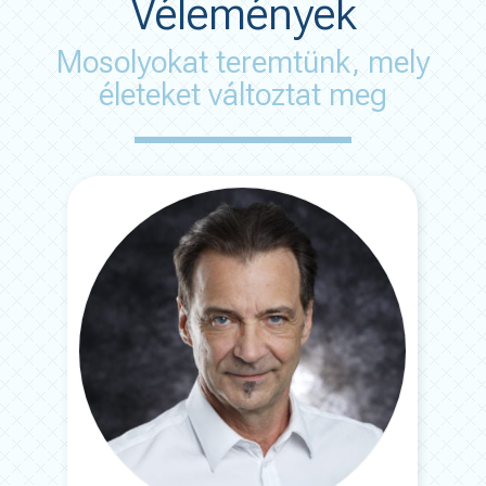
Vélemények
Mosolyokat teremtünk, mely
életeket változtat meg