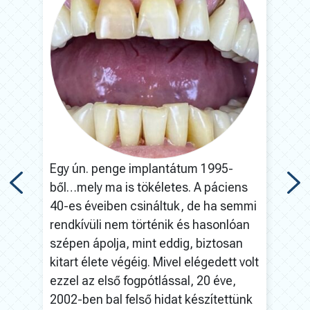
199
hid
imp
m
Egy ún. penge implantátum 1995-
19
ből…mely ma is tökéletes. A páciens
40-es éveiben csináltuk, de ha semmi
nek,
rendkívüli nem történik és hasonlóan
àl
szépen ápolja, mint eddig, biztosan
kitart élete végéig. Mivel elégedett volt
ezzel az első fogpótlással, 20 éve,
 –
2002-ben bal felső hidat készítettünk