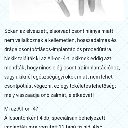
Sokan az elveszett, elsorvadt csont hiánya miatt
nem vállalkoznak a kellemetlen, hosszadalmas és
drága csontpótlásos-implantációs procedúrára.
Nekik találták ki az All-on-4-t: akiknek eddig azt
mondták, hogy nincs elég csont az implantációhoz,
vagy akiknél egészségügyi okok miatt nem lehet
csontpótlást végezni, ez egy tökéletes lehetőség;
mely visszaadja önbizalmát, életkedvét!
Mi az All-on-4?
Állcsontonként 4 db, speciálisan behelyezett
implantátumra rögzített 12 tagú fix híd. Alsó