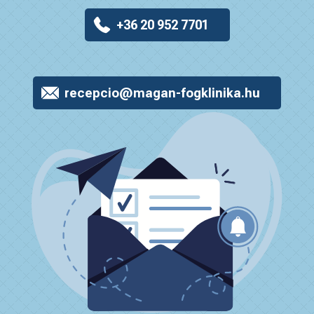
+36 20 952 7701
recepcio@magan-fogklinika.hu