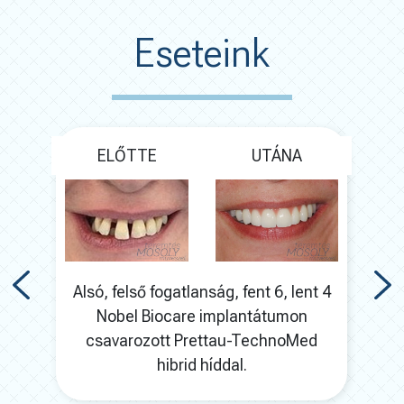
Eseteink
ELŐTTE
UTÁNA
27
Alsó, felső fogatlanság, fent 6, lent 4
re 28
Nobel Biocare implantátumon
pot.
csavarozott Prettau-TechnoMed
hibrid híddal.