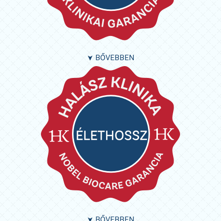
BŐVEBBEN
➤
BŐVEBBEN
➤