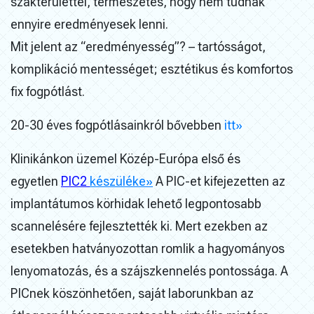
szakterülettel, természetes, hogy nem tudnak
ennyire eredményesek lenni.
Mit jelent az “eredményesség”? – tartósságot,
komplikáció mentességet; esztétikus és komfortos
fix fogpótlást.
20-30 éves fogpótlásainkról bővebben
itt»
Klinikánkon üzemel Közép-Európa első és
egyetlen
PIC2
készüléke»
A PIC-et kifejezetten az
implantátumos körhidak lehető legpontosabb
scannelésére fejlesztették ki. Mert ezekben az
esetekben hatványozottan romlik a hagyományos
lenyomatozás, és a szájszkennelés pontossága. A
PICnek köszönhetően, saját laborunkban az