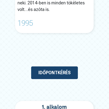
l
neki. 2014-ben is minden tökèletes
volt…és azóta is.
1995
IDŐPONTKÉRÉS