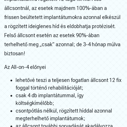
állcsontnál, az esetek majdnem 100%-ában a
frissen beültetett implantátumokra azonnal elkészül
a rögzített ideiglenes híd és eldobhatja protézisét.
Felső állcsont esetén az esetek 90%-ában
terhelhető meg „csak” azonnal; de 3-4 hónap múlva
biztosan!
Az All-on-4 előnyei
lehetővé teszi a teljesen fogatlan állcsont 12 fix
foggal történő rehabilitációját;
csak 4 db implantátummal, így
költségkímélőbb;
csontpótlás nélkül, rögzített híddal azonnal
megterhelhető implantátumok;
az állcsont további sorvadását akadályozza