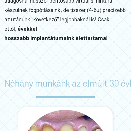
átlagosnál hússzor pontosabb virtuális mintára
készülnek
fogpótlásaink
, de tízszer (4-6
μ
) precízebb
az utánunk “következő” legjobbaknál is! Csak
ettől,
évekkel
hosszabb
implantátumaink
élettartama!
Néhány munkánk az elmúlt 30 év