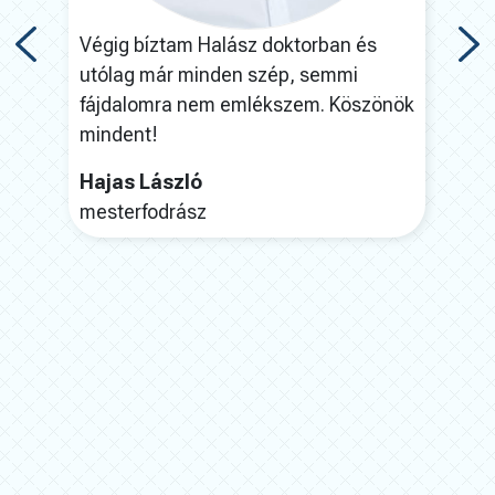
t és
Végig bíztam Halász doktorban és
A mű
utólag már minden szép, semmi
félt
fájdalomra nem emlékszem. Köszönök
ez h
mindent!
nek
jó
kös
Hajas László
mesterfodrász
Nag
VB,
(kaj