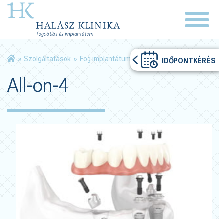
»
Szolgáltatások
»
Fog implantátum
»
All-on-4
IDŐPONTKÉRÉS
All-on-4