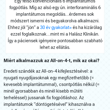
Egy felső konvencionàlis 6 implantátumos
fogpótlás. Míg az alsó egy ún. interforaminális 6
implantátumos megoldás…érdemes sok
módszert ismerni és begyakorolva alkalmazni.
Ehhez jól “jön” a
30 év gyakorlat»
és ha kizárólag
ezzel foglalkoznak…mint mi a Halász Klinikán.
Így a páciensek igényeire pontosabban szabható
lehet az ellátás.
Miért alkalmazzuk az All-on-4-t, mik az okai?
Eredeti szándék az All-on-4 kifejlesztésével: a
nyugati nyugdíjasoknak egy megfizethetőbb (=
kevesebb implantátummal), csontpótlás nélkül (=
minél gyorsabban és minél kisebb műtéti
terheléssel) jussanak fix fogpótláshoz. Az
implantátumok “döntögetésével” kihasználva a