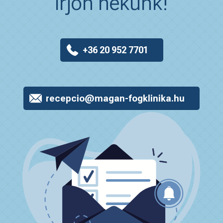
írjon nekünk!
+36 20 952 7701
recepcio@magan-fogklinika.hu