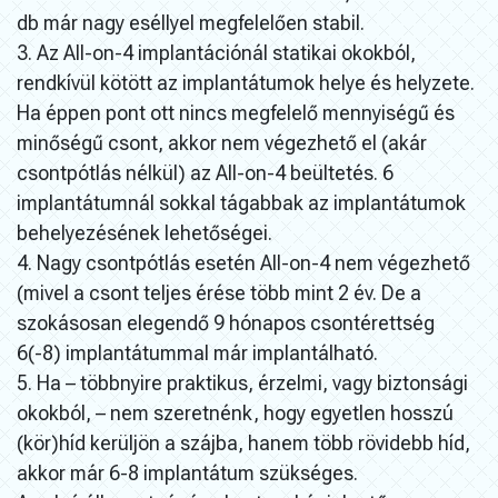
db már nagy eséllyel megfelelően stabil.
3. Az All-on-4 implantációnál statikai okokból,
rendkívül kötött az implantátumok helye és helyzete.
Ha éppen pont ott nincs megfelelő mennyiségű és
minőségű csont, akkor nem végezhető el (akár
csontpótlás nélkül) az All-on-4 beültetés. 6
implantátumnál sokkal tágabbak az implantátumok
behelyezésének lehetőségei.
4. Nagy csontpótlás esetén All-on-4 nem végezhető
(mivel a csont teljes érése több mint 2 év. De a
szokásosan elegendő 9 hónapos csontérettség
6(-8) implantátummal már implantálható.
5. Ha – többnyire praktikus, érzelmi, vagy biztonsági
okokból, – nem szeretnénk, hogy egyetlen hosszú
(kör)híd kerüljön a szájba, hanem több rövidebb híd,
akkor már 6-8 implantátum szükséges.