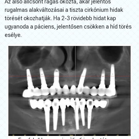
Az alsó állcsont rágás okozta, akár jelentős
rugalmas alakváltozásai a tiszta cirkónium hidak
törését okozhatják. Ha 2-3 rövidebb hidat kap
ugyanoda a páciens, jelentősen csökken a híd törés
esélye.