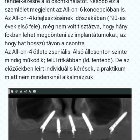
rendelkezésre álló csontkínálatot. Később ez a
szemlélet megjelent az All-on-6 koncepcióban is.
Az All-on-4 kifejlesztésének időszakában ( ’90-es
évek első fele), még nem volt tisztázva, hogy hány
fokban lehet megdönteni az implantátumokat; az
hogy hat hosszú távon a csontra.
Az All-on-4 ötlete zseniális. Alsó állcsonton szinte
mindig működik; felül ritkábban (ld. fentebb). De az
előzőekben leírt individuális kérések, a praktikum
miatt nem mindenkinél alkalmazzuk.