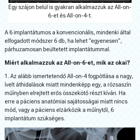
Egy szájon belül is gyakran alkalmazzuk az All-on-
6-et ès All-on-4-t.
A 6 implantátumos a konvencionális, mindenki által
elfogadott módszer 6 db, ha lehet “egyenesen”,
párhuzamosan beültetett implantátummal.
Miért alkalmazzuk az All-on-6-et, mik az okai?
1. Az alább ismertetendő All-on-4 fogpótlása a nagy,
ívelt áthidalások miatt mindenképp egy, a rózsaszín
műínyben elrejtett erős összekötő részt kíván. Ha
erre a páciens anatómiai sajátosságai miatt nincs
mód, vagy a páciens elzárkózik a műínytől, 6
implantátum szükséges.