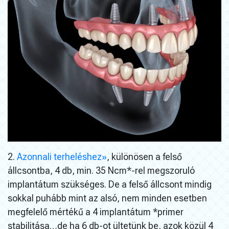
2.
Azonnali terheléshez»
, különösen a felső
állcsontba, 4 db, min. 35 Ncm*-rel megszoruló
implantátum szükséges. De a felső állcsont mindig
sokkal puhább mint az alsó, nem minden esetben
megfelelő mértékű a 4 implantátum *primer
stabilitása…de ha 6 db-ot ültetünk be, azok közül 4