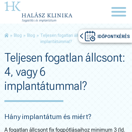
»
Blog
»
Blog
»
Teljesen fogatlan állcsont: 4, vagy 6
IDŐPONTKÉRÉS
implantátummal?
Teljesen fogatlan állcsont:
4, vagy 6
implantátummal?
Hány implantátum és miért?
A fogatlan állcsont fix fogpótlásaihoz minimum 3 (ld.