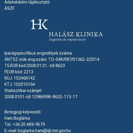
Adatvédelmi tájékoztató
ÁSZF
Iparágspecifikus engedélyek száma
ÁNTSZ műk.eng.szám: TO-04R/087/01362-2/2014
TEÁOR kód:2008.01.01.-től 8623
FEOR kód: 2213
KÜJ: 102466142
KTJ: 102010164
Statisztikai számjel:
2008.0101-től 12986998-8632-113-17
Betegjogi képviselő:
Ham Boglárka
Tel.: +36 20 489-9579
E-mail: boglarka.ham@ijb.bm.gov.hu