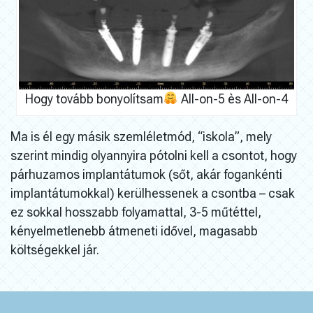
Hogy tovább bonyolítsam
All-on-5 ès All-on-4
Ma is él egy másik szemléletmód, “iskola”, mely
szerint mindig olyannyira pótolni kell a csontot, hogy
párhuzamos implantátumok (sőt, akár fogankénti
implantátumokkal) kerülhessenek a csontba – csak
ez sokkal hosszabb folyamattal, 3-5 műtéttel,
kényelmetlenebb átmeneti idővel, magasabb
költségekkel jár.