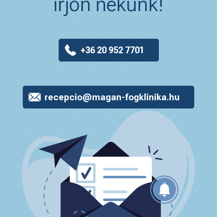
írjon nekünk!
+36 20 952 7701
recepcio@magan-fogklinika.hu