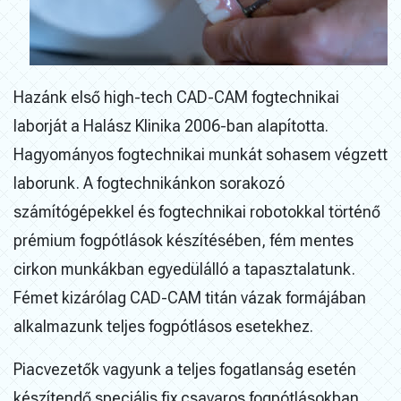
Hazánk első high-tech CAD-CAM fogtechnikai
laborját a Halász Klinika 2006-ban alapította.
Hagyományos fogtechnikai munkát sohasem végzett
laborunk. A fogtechnikánkon sorakozó
számítógépekkel és fogtechnikai robotokkal történő
prémium fogpótlások készítésében, fém mentes
cirkon munkákban egyedülálló a tapasztalatunk.
Fémet kizárólag CAD-CAM titán vázak formájában
alkalmazunk teljes fogpótlásos esetekhez.
Piacvezetők vagyunk a teljes fogatlanság esetén
készítendő speciális fix csavaros fogpótlásokban.