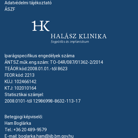
Adatvédelmi tájékoztató
ÁSZF
Iparágspecifikus engedélyek száma
ÁNTSZ műk.eng.szám: TO-04R/087/01362-2/2014
TEÁOR kód:2008.01.01.-től 8623
FEOR kód: 2213
KÜJ: 102466142
KTJ: 102010164
Statisztikai számjel:
2008.0101-től 12986998-8632-113-17
Betegjogi képviselő:
Ham Boglárka
Tel.: +36 20 489-9579
E-mail: boglarka.ham@ijb.bm.gov.hu