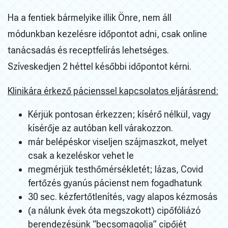
Ha a fentiek bármelyike illik Önre, nem áll
módunkban kezelésre időpontot adni, csak online
tanácsadás és receptfelírás lehetséges.
Szíveskedjen 2 héttel későbbi időpontot kérni.
Klinikára érkező pácienssel kapcsolatos eljárásrend:
Kérjük pontosan érkezzen; kísérő nélkül, vagy
kísérője az autóban kell várakozzon.
már belépéskor viseljen szájmaszkot, melyet
csak a kezeléskor vehet le
megmérjük testhőmérsékletét; lázas, Covid
fertőzés gyanús pácienst nem fogadhatunk
30 sec. kézfertőtlenítés, vagy alapos kézmosás
(a nálunk évek óta megszokott) cipőfóliázó
berendezésünk “becsomagolja” cipőjét