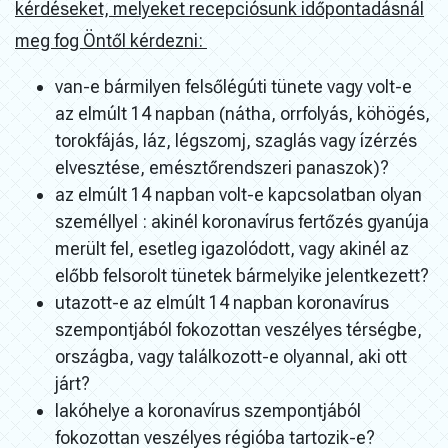
kérdéseket, melyeket recepciósunk időpontadásnál
meg fog Öntől kérdezni:
van-e bármilyen felsőlégúti tünete vagy volt-e
az elmúlt 14 napban (nátha, orrfolyás, köhögés,
torokfájás, láz, légszomj, szaglás vagy ízérzés
elvesztése, emésztőrendszeri panaszok)?
az elmúlt 14 napban volt-e kapcsolatban olyan
személlyel : akinél koronavírus fertőzés gyanúja
merült fel, esetleg igazolódott, vagy akinél az
előbb felsorolt tünetek bármelyike jelentkezett?
utazott-e az elmúlt 14 napban koronavírus
szempontjából fokozottan veszélyes térségbe,
országba, vagy találkozott-e olyannal, aki ott
járt?
lakóhelye a koronavírus szempontjából
fokozottan veszélyes régióba tartozik-e?