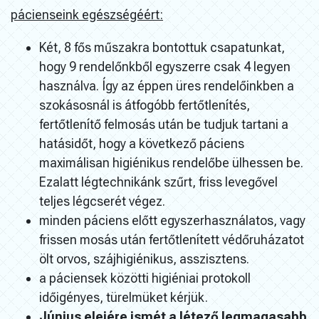
pácienseink egészségéért:
Két, 8 fős műszakra bontottuk csapatunkat,
hogy 9 rendelőnkből egyszerre csak 4 legyen
használva. Így az éppen üres rendelőinkben a
szokásosnál is átfogóbb fertőtlenítés,
fertőtlenítő felmosás után be tudjuk tartani a
hatásidőt, hogy a következő páciens
maximálisan higiénikus rendelőbe ülhessen be.
Ezalatt légtechnikánk szűrt, friss levegővel
teljes légcserét végez.
minden páciens előtt egyszerhasználatos, vagy
frissen mosás után fertőtlenített védőruházatot
ölt orvos, szájhigiénikus, asszisztens.
a páciensek közötti higiéniai protokoll
időigényes, türelmüket kérjük.
Június elejére ismét a létező legmagasabb