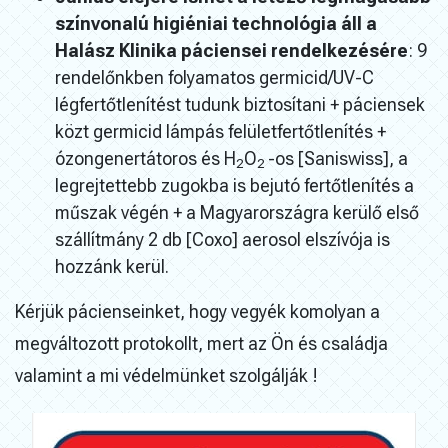
színvonalú higiéniai technológia áll a
Halász Klinika páciensei rendelkezésére
: 9
rendelőnkben folyamatos germicid/UV-C
légfertőtlenítést tudunk biztosítani + páciensek
közt germicid lámpás felületfertőtlenítés +
ózongenertátoros és H
O
-os [Saniswiss], a
2
2
legrejtettebb zugokba is bejutó fertőtlenítés a
műszak végén + a Magyarországra kerülő első
szállítmány 2 db [Coxo] aerosol elszívója is
hozzánk kerül.
Kérjük pácienseinket, hogy vegyék komolyan a
megváltozott protokollt, mert az Ön és családja
valamint a mi védelmünket szolgálják !