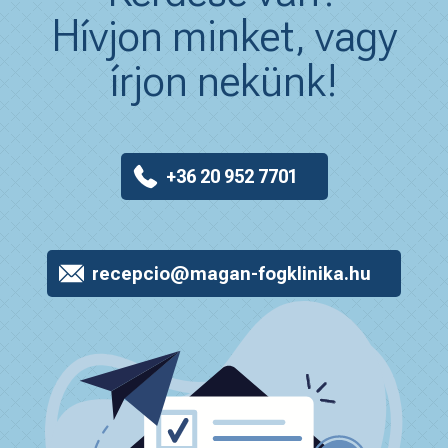
Hívjon minket, vagy
írjon nekünk!
+36 20 952 7701
recepcio@magan-fogklinika.hu