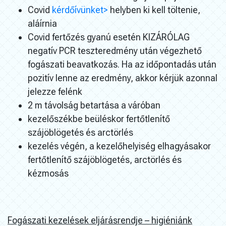
Covid
kérdőívünket>
helyben ki kell töltenie,
aláírnia
Covid fertőzés gyanú esetén KIZÁRÓLAG
negatív PCR teszteredmény után végezhető
fogászati beavatkozás. Ha az időpontadás után
pozitív lenne az eredmény, akkor kérjük azonnal
jelezze felénk
2 m távolság betartása a váróban
kezelőszékbe beüléskor fertőtlenítő
szájöblögetés és arctörlés
kezelés végén, a kezelőhelyiség elhagyásakor
fertőtlenítő szájöblögetés, arctörlés és
kézmosás
Fogászati kezelések eljárásrendje – higiéniánk