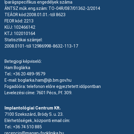
Iparágspecifikus engedélyek száma
ÁNTSZ műk.eng.szám: TO-04R/087/01362-2/2014
TEÁOR kód:2008.01.01.-től 8623
FEOR kód: 2213
KÜJ: 102466142
KTJ: 102010164
Statisztikai számjel:
2008.0101-től 12986998-8632-113-17
Betegjogi képviselő:
Ham Boglárka
Tel.: +36 20 489-9579
E-mail: boglarka.ham@ijb.bm.gov.hu
Fogadóóra: telefonon előre egyeztetett időpontban
Levelezési címe: 7601 Pécs, Pf. 309.
Implantológiai Centrum Kft.
7100 Szekszárd, Bródy S. u. 23.
Elérhetőségek, központi email cím:
Tel.:
+36 74 510 885
recepcio@magan-fogklinika.hu