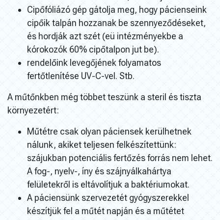
Cipőfóliázó gép gátolja meg, hogy pácienseink
cipőik talpán hozzanak be szennyeződéseket,
és hordják azt szét (eü intézményekbe a
kórokozók 60% cipőtalpon jut be).
rendelőink levegőjének folyamatos
fertőtlenítése UV-C-vel. Stb.
A műtőnkben még többet teszünk a steril és tiszta
környezetért:
Műtétre csak olyan páciensek kerülhetnek
nálunk, akiket teljesen felkészítettünk:
szájukban potenciális fertőzés forrás nem lehet.
A fog-, nyelv-, íny és szájnyálkahártya
felületekről is eltávolítjuk a baktériumokat.
A páciensünk szervezetét gyógyszerekkel
készítjük fel a műtét napján és a műtétet