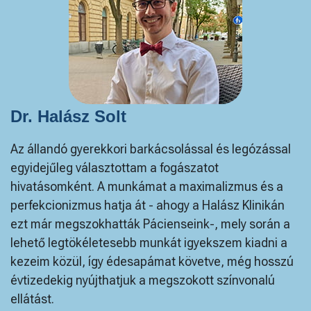
Dr. Halász Solt
Az állandó gyerekkori barkácsolással és legózással
egyidejűleg választottam a fogászatot
hivatásomként. A munkámat a maximalizmus és a
perfekcionizmus hatja át - ahogy a Halász Klinikán
ezt már megszokhatták Pácienseink-, mely során a
lehető legtökéletesebb munkát igyekszem kiadni a
kezeim közül, így édesapámat követve, még hosszú
évtizedekig nyújthatjuk a megszokott színvonalú
ellátást.