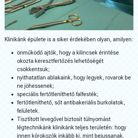
Klinikánk épülete is a siker érdekében olyan, amilyen:
önműködő ajtók, hogy a kilincsek érintése
okozta keresztfertőzés lehetőségét
csökkentsük;
nyithatatlan ablakaink, hogy legyek, rovarok be
ne jöhessenek;
speciális fertőtleníthető falfesték;
fertőtleníthető, sőt antibakeriális burkolatok,
felületek.
Tisztított levegővel biztosít túlnyomást
légtechnikánk klinikánk teljes területén: hogy
innen kórokozók inkább ki, mint bejussanak.