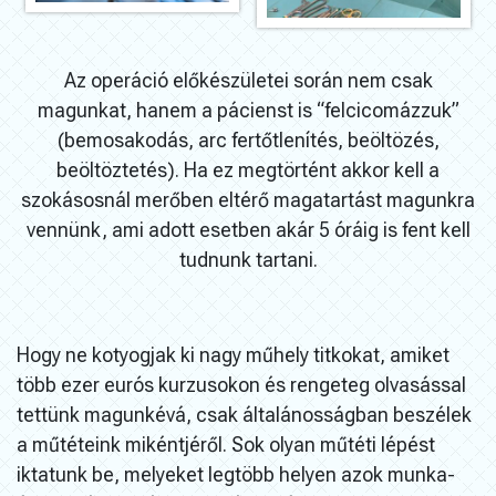
Az operáció előkészületei során nem csak
magunkat, hanem a pácienst is “felcicomázzuk”
(bemosakodás, arc fertőtlenítés, beöltözés,
beöltöztetés). Ha ez megtörtént akkor kell a
szokásosnál merőben eltérő magatartást magunkra
vennünk, ami adott esetben akár 5 óráig is fent kell
tudnunk tartani.
Hogy ne kotyogjak ki nagy műhely titkokat, amiket
több ezer eurós kurzusokon és rengeteg olvasással
tettünk magunkévá, csak általánosságban beszélek
a műtéteink mikéntjéről. Sok olyan műtéti lépést
iktatunk be, melyeket legtöbb helyen azok munka-