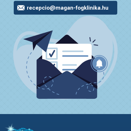
recepcio@magan-fogklinika.hu