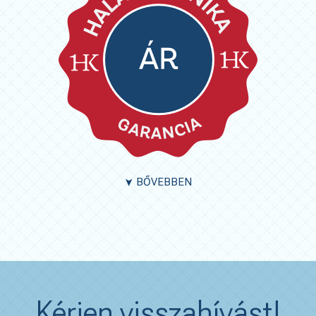
BŐVEBBEN
➤
Kérjen visszahívást!