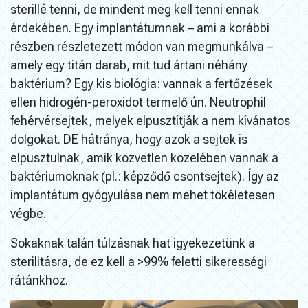
sterillé tenni, de mindent meg kell tenni ennak
érdekében. Egy implantátumnak – ami a korábbi
részben részletezett módon van megmunkálva –
amely egy titán darab, mit tud ártani néhány
baktérium? Egy kis biológia: vannak a fertőzések
ellen hidrogén-peroxidot termelő ún. Neutrophil
fehérvérsejtek, melyek elpusztítják a nem kívánatos
dolgokat. DE hátránya, hogy azok a sejtek is
elpusztulnak, amik közvetlen közelében vannak a
baktériumoknak (pl.: képződő csontsejtek). Így az
implantátum gyógyulása nem mehet tökéletesen
végbe.
Sokaknak talán túlzásnak hat igyekezetünk a
sterilitásra, de ez kell a >99% feletti sikerességi
rátánkhoz.