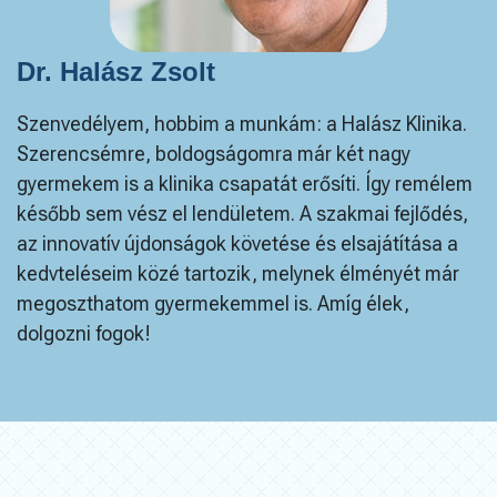
Dr. Halász Zsolt
Szenvedélyem, hobbim a munkám: a Halász Klinika.
Szerencsémre, boldogságomra már két nagy
gyermekem is a klinika csapatát erősíti. Így remélem
később sem vész el lendületem. A szakmai fejlődés,
az innovatív újdonságok követése és elsajátítása a
kedvteléseim közé tartozik, melynek élményét már
megoszthatom gyermekemmel is. Amíg élek,
dolgozni fogok!