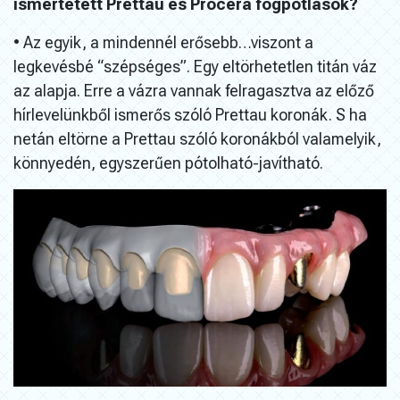
ismertetett Prettau és Procera fogpótlások?
• Az egyik, a mindennél erősebb…viszont a
legkevésbé “szépséges”. Egy eltörhetetlen titán váz
az alapja. Erre a vázra vannak felragasztva az előző
hírlevelünkből ismerős szóló Prettau koronák. S ha
netán eltörne a Prettau szóló koronákból valamelyik,
könnyedén, egyszerűen pótolható-javítható.