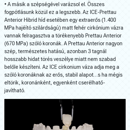
• A másik a szépségével varázsol el. Összes
fogpótlásunk közül ez a legszebb. Az ICE-Prettau
Anterior Hibrid híd esetében egy extraerős (1.400
MPa hajéító szilárdságú) matt fehér cirkónium vázra
vannak felragasztva a törékenyebb Prettau Anterior
(670 MPa) szóló koronák. A Prettau Anterior nagyon
szép, természetes hatású, azonban 3 tagnál
hosszabb hidat törés veszélye miatt nem szabad
belőle készíteni. Az ICE cirkonium váza adja meg a
szóló koronáknak az erős, stabil alapot…s ha mégis
eltörik, koronánként, egyenként cserélhatő-
javítható.