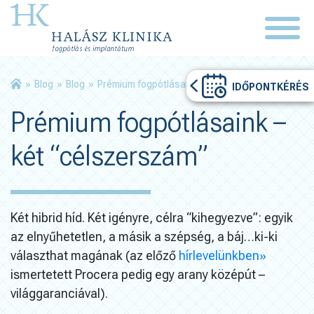
»
Blog
»
Blog
»
Prémium fogpótlásaink – két “célszerszám”
IDŐPONTKÉRÉS
Prémium fogpótlásaink –
két “célszerszám”
Két hibrid híd. Két igényre, célra “kihegyezve”: egyik
az elnyűhetetlen, a másik a szépség, a báj…ki-ki
választhat magának (az előző
hírlevelünkben»
ismertetett Procera pedig egy arany középút –
világgaranciával).