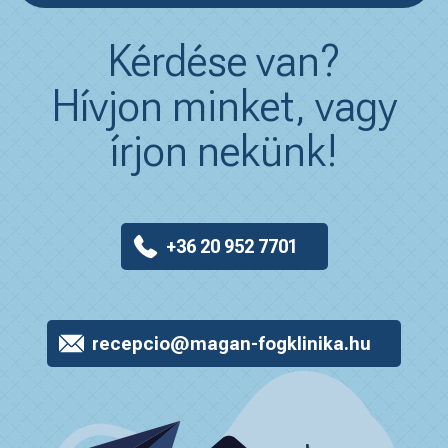
Kérdése van?
Hívjon minket, vagy
írjon nekünk!
+36 20 952 7701
recepcio@magan-fogklinika.hu