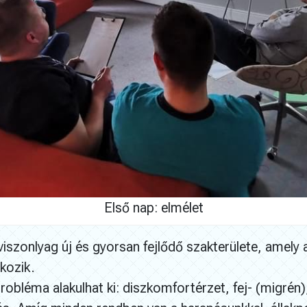
Első nap: elmélet
viszonlyag új és gyorsan fejlődő szakterülete, amely
lkozik.
bléma alakulhat ki: diszkomfortérzet, fej- (migrén), 