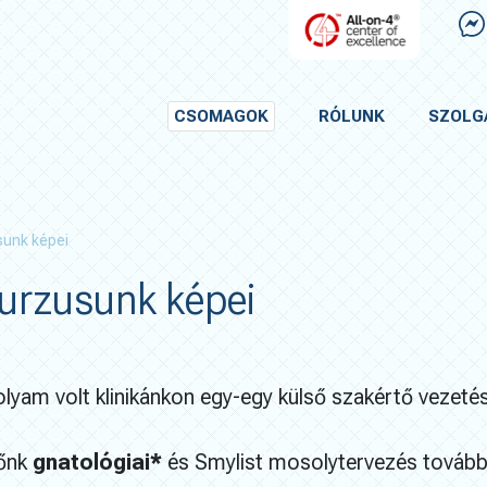
CSOMAGOK
RÓLUNK
SZOLG
sunk képei
urzusunk képei
olyam volt klinikánkon egy-egy külső szakértő vezetés
tőnk
gnatológiai*
és Smylist mosolytervezés tovább