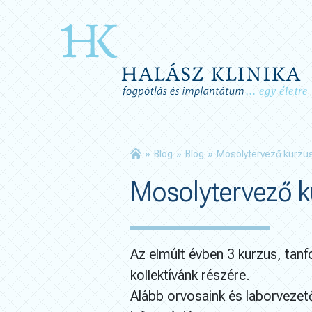
»
Blog
»
Blog
»
Mosolytervező kurzu
Mosolytervező k
Az elmúlt évben 3 kurzus, tanf
kollektívánk részére.
Alább orvosaink és laborveze