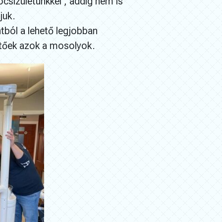
csizületünkkel , addig nem is
juk.
tból a lehető legjobban
etőek azok a mosolyok.