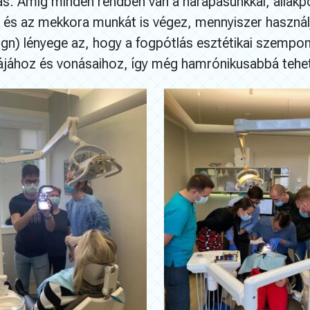
s. Amíg minden rendben van a harapásunkkal, állakpo
nk és az mekkora munkát is végez, mennyiszer használ
gn) lényege az, hogy a fogpótlás esztétikai szempon
rmájához és vonásaihoz, így még hamrónikusabbá teh