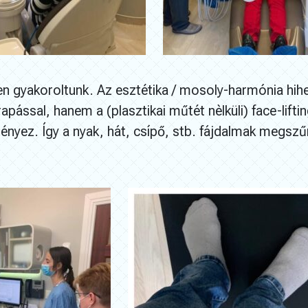
n gyakoroltunk. Az esztétika / mosoly-harmónia hih
ással, hanem a (plasztikai műtét nèlküli) face-liftin
nyez. Így a nyak, hát, csípő, stb. fájdalmak megsz