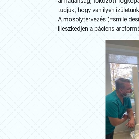
álmatlanság, fokozott fogkopá
tudjuk, hogy van ilyen izületü
A mosolytervezés (=smile desi
illeszkedjen a páciens arcfo