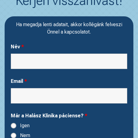
Kérjen visszahívást!
Ha megadja lenti adatait, akkor kollégánk felveszi
Önnel a kapcsolatot.
Név
*
Email
*
Már a Halász Klinika páciense?
*
Igen
Nem