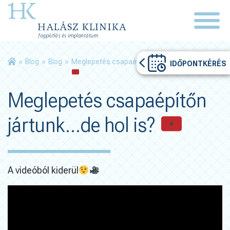
»
Blog
»
Blog
»
Meglepetés csapaépítőn jártunk…de hol is?
IDŐPONTKÉRÉS
Meglepetés csapaépítőn
jártunk…de hol is?
A videóból kiderül