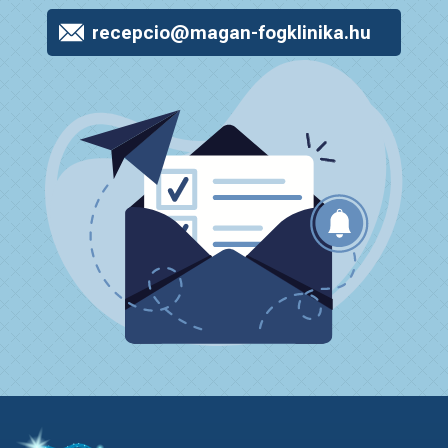
recepcio@magan-fogklinika.hu