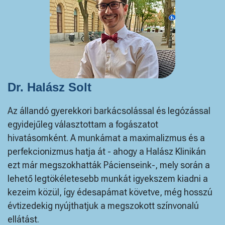
Dr. Halász Solt
Az állandó gyerekkori barkácsolással és legózással
egyidejűleg választottam a fogászatot
hivatásomként. A munkámat a maximalizmus és a
perfekcionizmus hatja át - ahogy a Halász Klinikán
ezt már megszokhatták Pácienseink-, mely során a
lehető legtökéletesebb munkát igyekszem kiadni a
kezeim közül, így édesapámat követve, még hosszú
évtizedekig nyújthatjuk a megszokott színvonalú
ellátást.