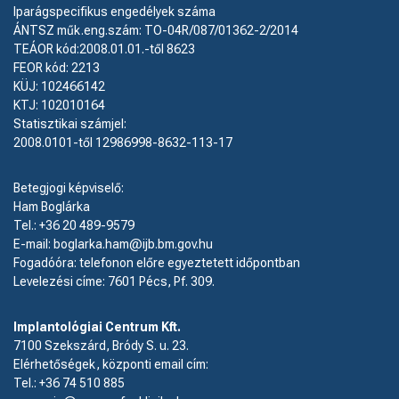
Iparágspecifikus engedélyek száma
ÁNTSZ műk.eng.szám: TO-04R/087/01362-2/2014
TEÁOR kód:2008.01.01.-től 8623
FEOR kód: 2213
KÜJ: 102466142
KTJ: 102010164
Statisztikai számjel:
2008.0101-től 12986998-8632-113-17
Betegjogi képviselő:
Ham Boglárka
Tel.: +36 20 489-9579
E-mail: boglarka.ham@ijb.bm.gov.hu
Fogadóóra: telefonon előre egyeztetett időpontban
Levelezési címe: 7601 Pécs, Pf. 309.
Implantológiai Centrum Kft.
7100 Szekszárd, Bródy S. u. 23.
Elérhetőségek, központi email cím:
Tel.:
+36 74 510 885