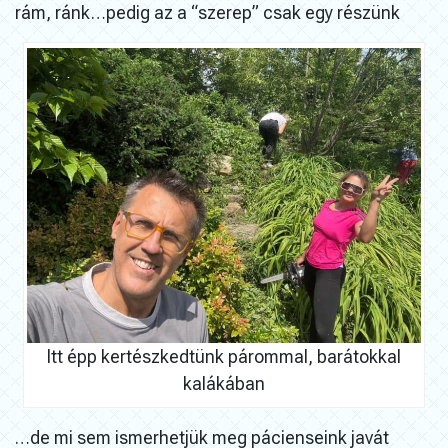
rám, ránk…pedig az a “szerep” csak egy részünk
Itt épp kertészkedtünk párommal, barátokkal
kalákában
…de mi sem ismerhetjük meg pácienseink javát