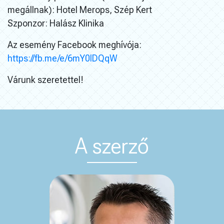
megállnak): Hotel Merops, Szép Kert
Szponzor: Halász Klinika
Az esemény Facebook meghívója:
https://fb.me/e/6mY0lDQqW
Várunk szeretettel!
A szerző