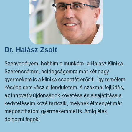
Dr. Halász Zsolt
Szenvedélyem, hobbim a munkám: a Halász Klinika.
Szerencsémre, boldogságomra már két nagy
gyermekem is a klinika csapatát erősíti. Így remélem
később sem vész el lendületem. A szakmai fejlődés,
az innovatív újdonságok követése és elsajátítása a
kedvteléseim közé tartozik, melynek élményét már
megoszthatom gyermekemmel is. Amíg élek,
dolgozni fogok!