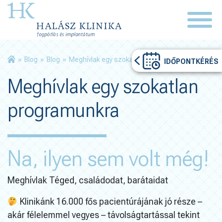
»
Blog
»
Blog
»
Meghívlak egy szokatlan programunkra
IDŐPONTKÉRÉS
Meghívlak egy szokatlan
programunkra
Na, ilyen sem volt még!
Meghívlak Téged, családodat, barátaidat
Klinikánk 16.000 fős pacientúrájának jó része –
akár félelemmel vegyes – távolságtartással tekint