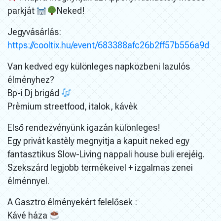
parkját
Neked!
Jegyvásárlás:
https://cooltix.hu/event/683388afc26b2ff57b556a9d
Van kedved egy különleges napközbeni lazulós
élményhez?
Bp-i Dj brigád
Prèmium streetfood, italok, kávèk
Első rendezvényünk igazán különleges!
Egy privát kastèly megnyitja a kapuit neked egy
fantasztikus Slow-Living nappali house buli erejéig.
Szekszárd legjobb termékeivel + izgalmas zenei
élménnyel.
A Gasztro élményekért felelősek :
Kávé háza