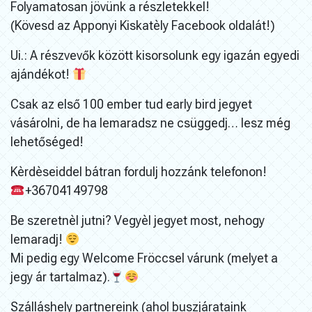
Folyamatosan jövünk a részletekkel!
(Kövesd az Apponyi Kiskatèly Facebook oldalát!)
Ui.: A részvevők között kisorsolunk egy igazán egyedi
ajándékot!
Csak az első 100 ember tud early bird jegyet
vásárolni, de ha lemaradsz ne csüggedj… lesz még
lehetőséged!
Kèrdèseiddel bátran fordulj hozzánk telefonon!
+36704149798
Be szeretnèl jutni? Vegyèl jegyet most, nehogy
lemaradj!
Mi pedig egy Welcome Fröccsel várunk (melyet a
jegy ár tartalmaz).
Szálláshely partnereink (ahol buszjárataink