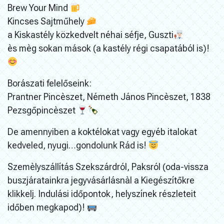
Brew Your Mind
Kincses Sajtműhely
a Kiskastély közkedvelt néhai séfje, Guszti
ès mèg sokan mások (a kastély régi csapatából is)!
Borászati felelőseink:
Prantner Pincèszet, Németh János Pincèszet, 1838
Pezsgőpincèszet
De amennyiben a koktélokat vagy egyéb italokat
kedveled, nyugi…gondolunk Rád is!
Szemèlyszállítás Szekszárdról, Paksról (oda-vissza
buszjáratainkra jegyvásárlásnàl a Kiegészítőkre
klikkelj. Indulási időpontok, helyszínek részleteit
időben megkapod)!