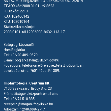
ÁNTSZ műk.eng.szám: TO-04R/087/01362-2/2014
TEÁOR kód:2008.01.01.-től 8623
FEOR kód: 2213
KÜJ: 102466142
KTJ: 102010164
Statisztikai számjel:
2008.0101-től 12986998-8632-113-17
Betegjogi képviselő:
Ham Boglárka
Tel.: +36 20 489-9579
E-mail: boglarka.ham@ijb.bm.gov.hu
Fogadóóra: telefonon előre egyeztetett időpontban
Levelezési címe: 7601 Pécs, Pf. 309.
Implantológiai Centrum Kft.
7100 Szekszárd, Bródy S. u. 23.
Elérhetőségek, központi email cím:
Tel.:
+36 74 510 885
recepcio@magan-fogklinika.hu
Adószám: 12986998-2-17