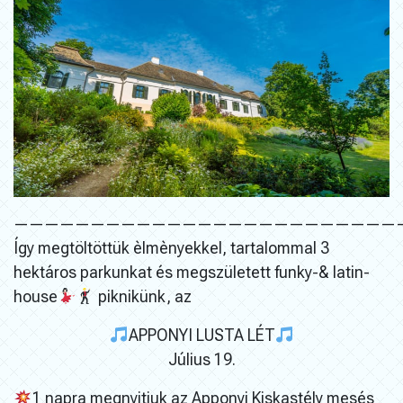
—————————————————————————
Így megtöltöttük èlmènyekkel, tartalommal 3
hektáros parkunkat és megszületett funky-& latin-
house
piknikünk, az
APPONYI LUSTA LÉT
Július 19.
1 napra megnyitjuk az Apponyi Kiskastély mesés