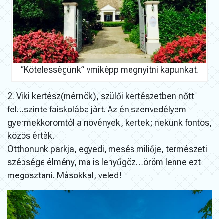
“Kötelességünk” vmiképp megnyitni kapunkat.
2. Viki kertész(mérnök), szülői kertészetben nőtt
fel…szinte faiskolába jàrt. Az én szenvedélyem
gyermekkoromtól a növények, kertek; nekünk fontos,
közös értèk.
Otthonunk parkja, egyedi, mesés miliője, természeti
szépsége élmény, ma is lenyűgöz…öröm lenne ezt
megosztani. Másokkal, veled!