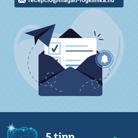
recepcio@magan-fogklinika.hu