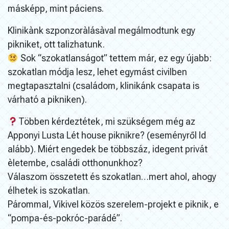
másképp, mint páciens.
Klinikànk szponzoràlásàval megálmodtunk egy
pikniket, ott talizhatunk.
Sok “szokatlanságot” tettem már, ez egy újabb:
szokatlan módja lesz, lehet egymást civilben
megtapasztalni (családom, klinikánk csapata is
várható a pikniken).
Többen kérdeztétek, mi szükségem még az
Apponyi Lusta Lét house piknikre? (eseményről ld
alább). Miért engedek be többszáz, idegent privát
èletembe, családi otthonunkhoz?
Válaszom összetett és szokatlan…mert ahol, ahogy
élhetek is szokatlan.
Párommal, Vikivel közös szerelem-projekt e piknik, e
“pompa-és-pokróc-parádé”.