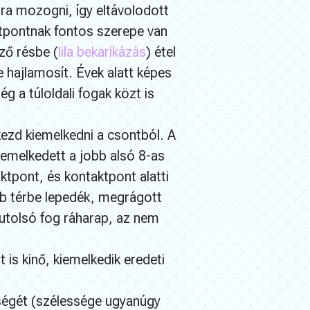
átra mozogni, így eltávolodott
ktpontnak fontos szerepe van
ző résbe (
lila bekarikázás
) étel
 hajlamosít. Évek alatt képes
g a túloldali fogak közt is
kezd kiemelkedni a csontból. A
iemelkedett a jobb alsó 8-as
tpont, és kontaktpont alatti
obb térbe lepedék, megrágott
 utolsó fog ráharap, az nem
 is kinő, kiemelkedik eredeti
ségét (szélessége ugyanúgy