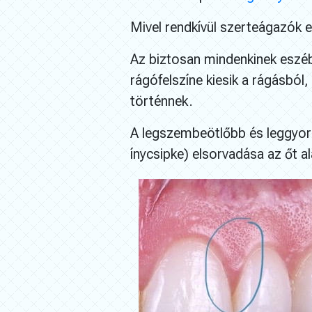
Mivel rendkívül szerteágazók
Az biztosan mindenkinek eszébe
rágófelszíne kiesik a rágásból
történnek.
A legszembeötlőbb és leggyorsa
ínycsipke) elsorvadása az őt 