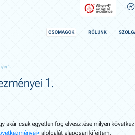
CSOMAGOK
RÓLUNK
SZOLG
yei 1.
ezményei 1.
y akár csak egyetlen fog elvesztése milyen követk
övetkezményei>
aloldalát alaposan kifejtem.