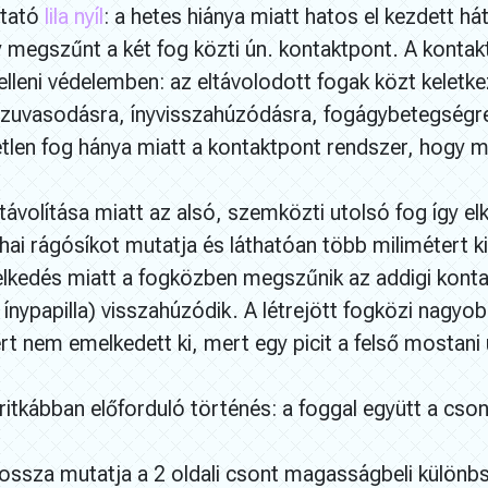
utató
lila nyíl
: a hetes hiánya miatt hatos el kezdett h
gy megszűnt a két fog közti ún. kontaktpont. A konta
elleni védelemben: az eltávolodott fogak közt keletke
szuvasodásra, ínyvisszahúzódásra, fogágybetegségre
yetlen fog hánya miatt a kontaktpont rendszer, hogy mé
távolítása miatt az alsó, szemközti utolsó fog így el
hai rágósíkot mutatja és láthatóan több milimétert k
lkedés miatt a fogközben megszűnik az addigi kontak
n. ínypapilla) visszahúzódik. A létrejött fogközi nagy
ért nem emelkedett ki, mert egy picit a felső mostani
ritkábban előforduló történés: a foggal együtt a csont
ossza mutatja a 2 oldali csont magasságbeli különb