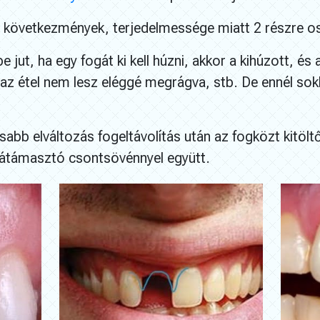
 e következmények, terjedelmessége miatt 2 részr
 jut, ha egy fogát ki kell húzni, akkor a kihúzott, és
, az étel nem lesz eléggé megrágva, stb. De ennél sok
bb elváltozás fogeltávolítás után az fogközt kitöltő
alátámasztó csontsövénnyel együtt.