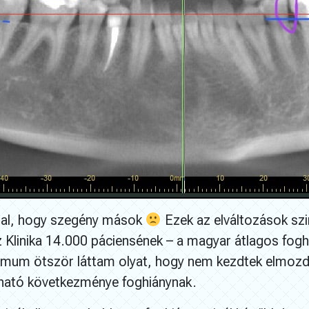
zzal, hogy szegény mások
Ezek az elváltozások szi
Klinika 14.000 páciensének – a magyar átlagos foghiá
mum ötször láttam olyat, hogy nem kezdtek elmozdu
iható következménye foghiánynak.