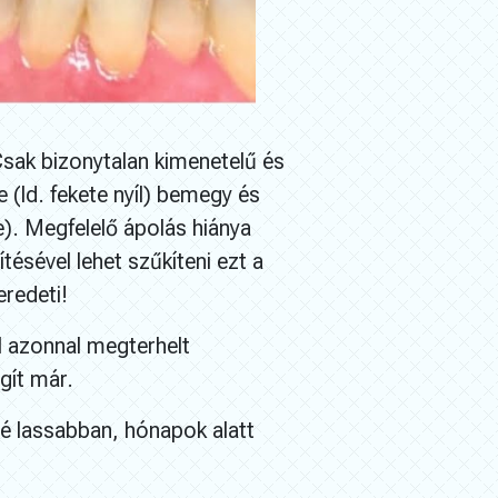
Csak bizonytalan kimenetelű és
 (ld. fekete nyíl) bemegy és
e). Megfelelő ápolás hiánya
ésével lehet szűkíteni ezt a
eredeti!
al azonnal megterhelt
gít már.
é lassabban, hónapok alatt