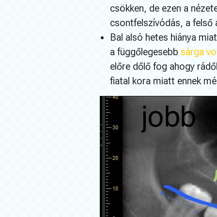
csökken, de ezen a nézete
csontfelszívódás, a felső
Bal alsó hetes hiánya mia
a függőlegesebb
sárga vo
előre dőlő fog ahogy rádől
fiatal kora miatt ennek m