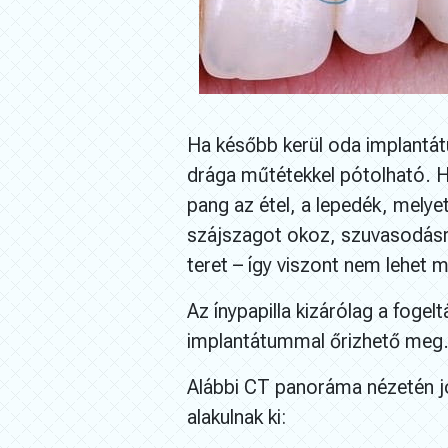
Ha később kerül oda implantát
drága műtétekkel pótolható. Hi
pang az étel, a lepedék, melye
szájszagot okoz, szuvasodásra
teret – így viszont nem lehet 
Az ínypapilla kizárólag a fogel
implantátummal őrizhető meg
Alábbi CT panoráma nézetén jó
alakulnak ki: