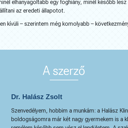
 minél elhanyagoltabb egy foghiány, minél később les
llítani az eredeti állapotot.
gen kívüli – szerintem még komolyabb – következménye
A szerző
Dr. Halász Zsolt
Szenvedélyem, hobbim a munkám: a Halász Klin
boldogságomra már két nagy gyermekem is a klin
remélem később sem vész el lendületem. A szakm