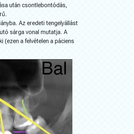
tása után csontlebontódás,
rű.
ányba. Az eredeti tengelyállást
utó sárga vonal mutatja. A
ki (ezen a felvételen a páciens