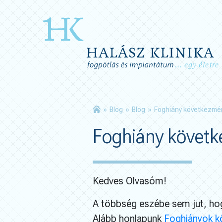
»
Blog
»
Blog
»
Foghiány következmén
Foghiány követk
Kedves Olvasóm!
A többség eszébe sem jut, hog
Alább honlapunk
Foghiányok k