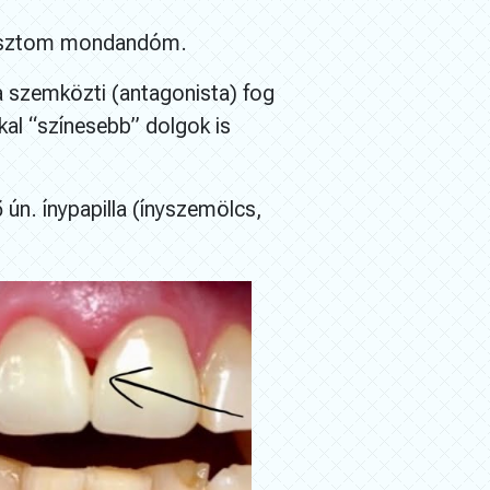
e osztom mondandóm.
 a szemközti (antagonista) fog
kal “színesebb” dolgok is
 ún. ínypapilla (ínyszemölcs,