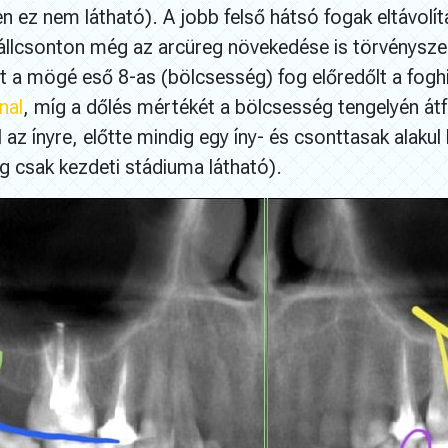
n ez nem látható). A jobb felső hátsó fogak eltávolí
 állcsonton még az arcüreg növekedése is törvénysze
tt a mögé eső 8-as (bölcsesség) fog előredőlt a foghi
nal
, míg a dőlés mértékét a bölcsesség tengelyén átf
 az ínyre, előtte mindig egy íny- és csonttasak alakul 
ég csak kezdeti stádiuma látható).