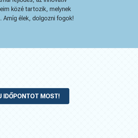
seim közé tartozik, melynek
Amíg élek, dolgozni fogok!
J IDŐPONTOT MOST!