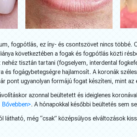
um, fogpótlás, ez íny- és csontszövet nincs többé. 
ánya következtében a fogak és fogpótlás közti résbe
t nehéz tisztán tartani (fogselyem, interdental fogkef
 és fogágybetegségre hajlamosít. A koronák szélesít
már pont ugyanolyan formájú fogat készíteni, mint az 
távolításkor azonnal beültetett és ideiglenes koronáv
.
Bővebben>
. A hónapokkal későbbi beültetés sem se
l látható, még “csak” középsúlyos elváltozások kiss