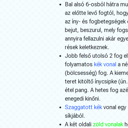
Bal alsó 6-osból hátra m
az előtte levő fogtól, ho
az íny- és fogbetegségek 
bejut, beszurul, mely fog
annyira fellazulni akár eg
rések keletkeznek.
Jobb felső utolsó 2 fog el
folyamatos
kék vonal
a né
(bölcsesség) fog. A kieme
teret kitöltő ínycsipke (ú
étel pang. A hetes fog az
enegedi kinőni.
Szaggatott kék
vonal egy 
síkjából.
A két oldali
zöld vonalak
h