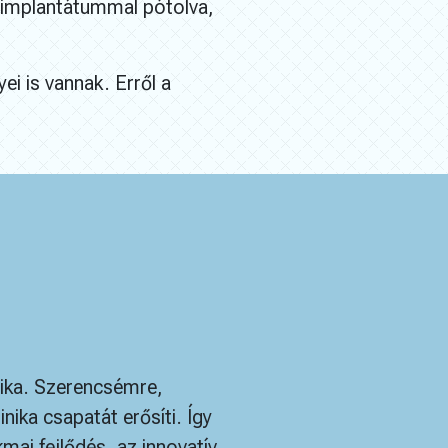
z implantátummal pótolva,
i is vannak. Erről a
ika. Szerencsémre,
ika csapatát erősíti. Így
ai fejlődés, az innovatív