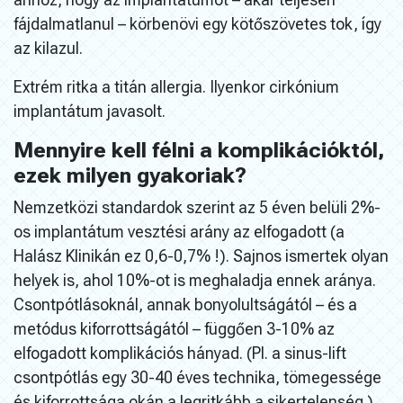
fájdalmatlanul – körbenövi egy kötőszövetes tok, így
az kilazul.
Extrém ritka a titán allergia. Ilyenkor cirkónium
implantátum javasolt.
Mennyire kell félni a komplikációktól,
ezek milyen gyakoriak?
Nemzetközi standardok szerint az 5 éven belüli 2%-
os implantátum vesztési arány az elfogadott (a
Halász Klinikán ez 0,6-0,7% !). Sajnos ismertek olyan
helyek is, ahol 10%-ot is meghaladja ennek aránya.
Csontpótlásoknál, annak bonyolultságától – és a
metódus kiforrottságától – függően 3-10% az
elfogadott komplikációs hányad. (Pl. a sinus-lift
csontpótlás egy 30-40 éves technika, tömegessége
és kiforrottsága okán a legritkább a sikertelenség.)