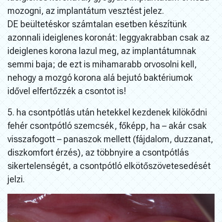
mozogni, az implantátum vesztést jelez.
DE beültetéskor számtalan esetben készítünk
azonnali ideiglenes koronát: leggyakrabban csak az
ideiglenes korona lazul meg, az implantátumnak
semmi baja; de ezt is mihamarabb orvosolni kell,
nehogy a mozgó korona alá bejutó baktériumok
idővel elfertőzzék a csontot is!
5. ha csontpótlás után hetekkel kezdenek kilökődni
fehér csontpótló szemcsék, főképp, ha – akár csak
visszafogott – panaszok mellett (fájdalom, duzzanat,
diszkomfort érzés), az többnyire a csontpótlás
sikertelenségét, a csontpótló elkötőszövetesedését
jelzi.