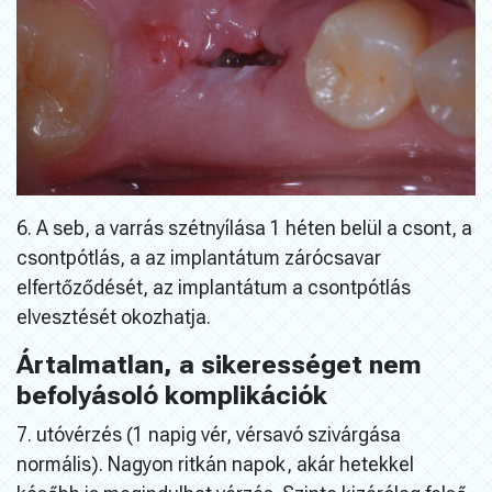
6. A seb, a varrás szétnyílása 1 héten belül a csont, a
csontpótlás, a az implantátum zárócsavar
elfertőződését, az implantátum a csontpótlás
elvesztését okozhatja.
Ártalmatlan, a sikerességet nem
befolyásoló komplikációk
7. utóvérzés (1 napig vér, vérsavó szivárgása
normális). Nagyon ritkán napok, akár hetekkel