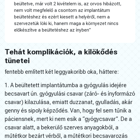
beültetve, már volt 2 kivételem is, az orvos hibázott,
nem volt megfelelő a csontom az implantátum
beültetéshez és ezért kiesett a helyéről, nem a
szervezetük löki ki, hanem maga a környezet nincs
előkészítve a beültetéshez az ínyben”
Tehát komplikációk, a kilökődés
tünetei
fentebb említett két leggyakoribb oka, háttere:
1. A beültetett implantátumba a gyógyulás idejére
becsavart ún. gyógyulási csavar (záró- és ínyformázó
csavar) kilazulása, emiatt duzzanat, gyulladás, akár
genny és sipoly képződés. Van, hogy fel sem tűnik a
páciensnek, mert ki nem esik a “gyógycsavar”. De a
csavar alatt, a bekerülő szerves anyagokból, a
műtétkor bezárt vérből, a műtétkori becsavarozás