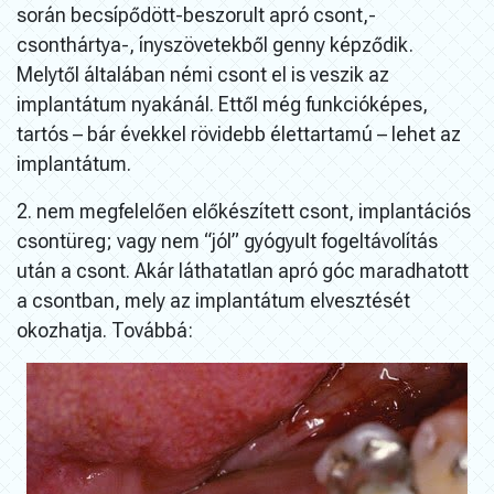
során becsípődött-beszorult apró csont,-
csonthártya-, ínyszövetekből genny képződik.
Melytől általában némi csont el is veszik az
implantátum nyakánál. Ettől még funkcióképes,
tartós – bár évekkel rövidebb élettartamú – lehet az
implantátum.
2. nem megfelelően előkészített csont, implantációs
csontüreg; vagy nem “jól” gyógyult fogeltávolítás
után a csont. Akár láthatatlan apró góc maradhatott
a csontban, mely az implantátum elvesztését
okozhatja. Továbbá: