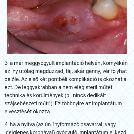
3. a már meggyógyult implantáció helyén, környékén
az íny utólag megduzzad, fáj, akár genny, vér folyhat
belőle. Az első két pontbéli komplikáció is okozhatja
ezt. De leggyakrabban a nem elég steril műtéti
technika és körülmények (pl. nincs dedikált
szájsebészeti műtő). Ez többnyire az implantátum
elvesztését okozza.
4. ha a nyitva (az ún. ínyformázó csavarral, vagy
ideiglenes koronával) gyógyuló implantátum el kezd