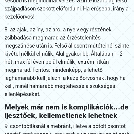
később is megindulhat vérzés. Szinte kizárólag felső
szájpadláson szokott előfordulni. Ha erősebb, irány a
kezelőorvos!
8. az ajak, az íny, az arc, a nyelv egy részének
zsibbadása megmarad az érzéstelenítés
megszűnése után is. Felső állcsont műtéteinél szinte
kivétel nélkül elmúlik. Alul gyakoribb. Általában 1-2
hét, max fél éven belül elmúlik, extrém ritkán
megmarad. Fontos: mindenképp, a lehető
leghamarabb kell jelezni a kezelőorvosnak, hogy ha
kell, minél hamarabb megtehesse a szükséges
ellenlépéseket.
Melyek már nem is komplikációk…de
ijesztőek, kellemetlenek lehetnek
9. csontpótlásnál a mebránt, illetve a pótolt csontot