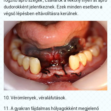
rögzítő apró szegek, csavarok a vékony ínyen át apró
dudorokként jelentkeznek. Ezek minden esetben a
végső lépésben eltávolításra kerülnek.
10. Vérömlenyek, véraláfutások.
11. A gyakran fájdalmas hólyagokként megjelenő