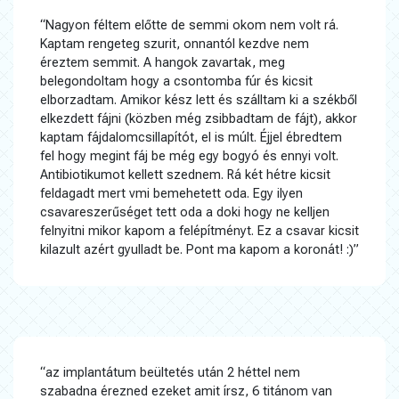
“Nagyon féltem előtte de semmi okom nem volt rá.
Kaptam rengeteg szurit, onnantól kezdve nem
éreztem semmit. A hangok zavartak, meg
belegondoltam hogy a csontomba fúr és kicsit
elborzadtam. Amikor kész lett és szálltam ki a székből
elkezdett fájni (közben még zsibbadtam de fájt), akkor
kaptam fájdalomcsillapítót, el is múlt. Éjjel ébredtem
fel hogy megint fáj be még egy bogyó és ennyi volt.
Antibiotikumot kellett szednem. Rá két hétre kicsit
feldagadt mert vmi bemehetett oda. Egy ilyen
csavareszerűséget tett oda a doki hogy ne kelljen
felnyitni mikor kapom a felépítményt. Ez a csavar kicsit
kilazult azért gyulladt be. Pont ma kapom a koronát! :)”
“az implantátum beültetés után 2 héttel nem
szabadna érezned ezeket amit írsz, 6 titánom van