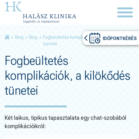
»
Blog
»
Blog
»
Fogbeültetés komplikációk, a kilökődés
IDŐPONTKÉRÉS
tünetei
Fogbeültetés
komplikációk, a kilökődés
tünetei
Két laikus, tipikus tapasztalata egy chat-szobából
komplikációikról: