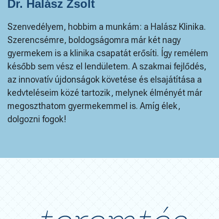
Dr. Halász Zsolt
Szenvedélyem, hobbim a munkám: a Halász Klinika.
Szerencsémre, boldogságomra már két nagy
gyermekem is a klinika csapatát erősíti. Így remélem
később sem vész el lendületem. A szakmai fejlődés,
az innovatív újdonságok követése és elsajátítása a
kedvteléseim közé tartozik, melynek élményét már
megoszthatom gyermekemmel is. Amíg élek,
dolgozni fogok!