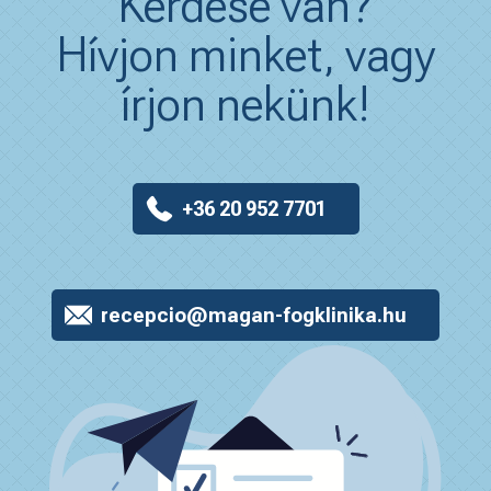
Kérdése van?
Hívjon minket, vagy
írjon nekünk!
+36 20 952 7701
recepcio@magan-fogklinika.hu