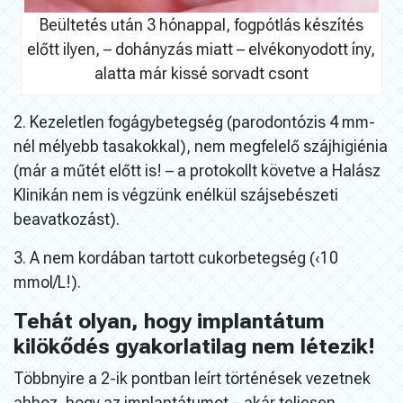
Beültetés után 3 hónappal, fogpótlás készítés
előtt ilyen, – dohányzás miatt – elvékonyodott íny,
alatta már kissé sorvadt csont
2. Kezeletlen fogágybetegség (parodontózis 4 mm-
nél mélyebb tasakokkal), nem megfelelő szájhigiénia
(már a műtét előtt is! – a protokollt követve a Halász
Klinikán nem is végzünk enélkül szájsebészeti
beavatkozást).
3. A nem kordában tartott cukorbetegség (‹10
mmol/L!).
Tehát olyan, hogy implantátum
kilökődés gyakorlatilag nem létezik!
Többnyire a 2-ik pontban leírt történések vezetnek
ahhoz, hogy az implantátumot – akár teljesen