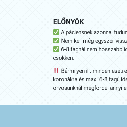
ELŐNYÖK
A páciensnek azonnal tudunk
Nem kell még egyszer vissza
6-8 tagnál nem hosszabb ide
csökken.
Bármilyen ill. minden esetr
koronákra és max. 6-8 tagú ide
orvosunknál megfordul annyi er