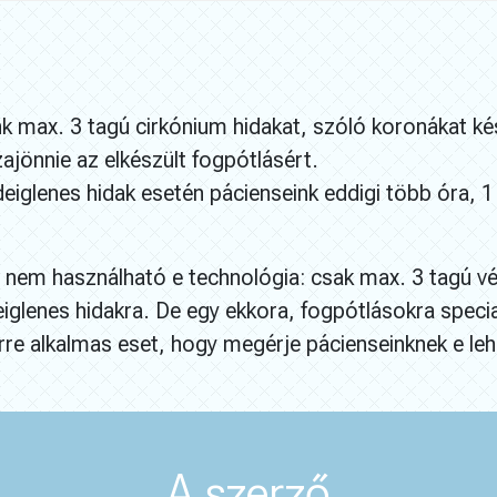
 max. 3 tagú cirkónium hidakat, szóló koronákat kés
jönnie az elkészült fogpótlásért.
iglenes hidak esetén pácienseink eddigi több óra, 1 
e nem használható e technológia: csak max. 3 tagú vé
iglenes hidakra. De egy ekkora, fogpótlásokra special
re alkalmas eset, hogy megérje pácienseinknek e lehe
A szerző