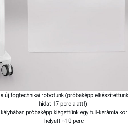
ja új fogtechnikai robotunk (próbaképp elkészítettünk
hidat 17 perc alatt!).
 kályhában próbaképp kiégettünk egy full-kerámia kor
helyett ~10 perc