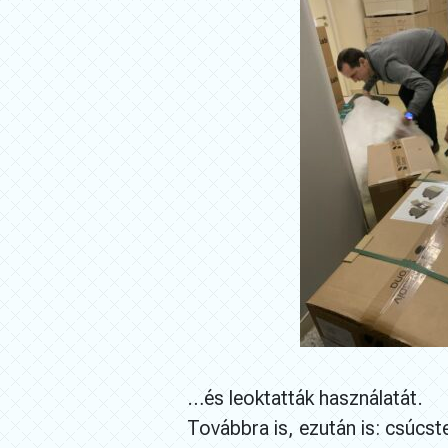
…és leoktatták használatát.
Továbbra is, ezután is: csúcst