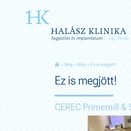
»
Blog
»
Blog
»
Ez is megjött!
Ez is megjött!
CEREC Primemill & 