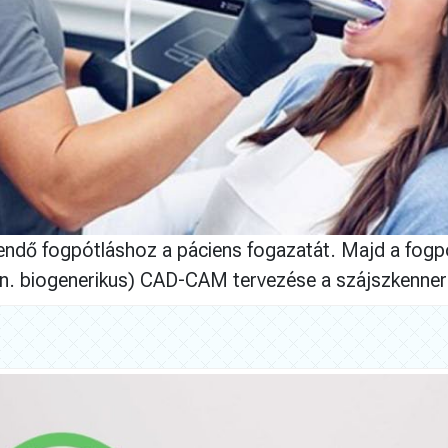
eendő fogpótláshoz a páciens fogazatát. Majd a fogp
ún. biogenerikus) CAD-CAM tervezése a szájszkenne