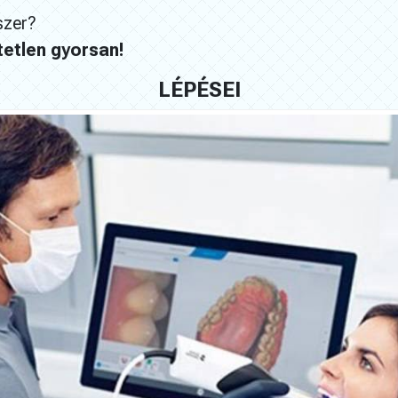
szer?
etlen gyorsan!
LÉPÉSEI