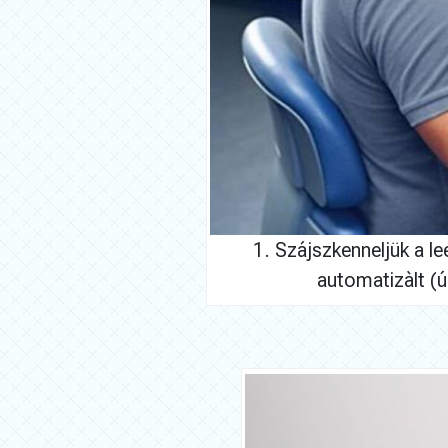
1. Szájszkenneljük a l
automatizàlt (