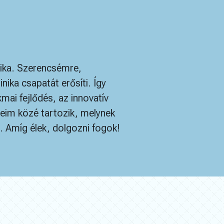
ika. Szerencsémre,
ika csapatát erősíti. Így
ai fejlődés, az innovatív
seim közé tartozik, melynek
Amíg élek, dolgozni fogok!