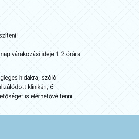
zíteni!
nap várakozási ideje 1-2 órára
gleges hidakra, szóló
izálódott klinikán, 6
tőséget is elérhetővé tenni.