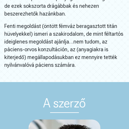
de ezek sokszorta drágábbak és nehezen
beszerezhetők hazánkban.
Fenti megoldást (öntött fémváz beragasztott titán
hüvelyekkel) ismeri a szakirodalom, de mint
féltartós
ideiglenes megoldást
ajánlja…nem tudom, az
páciens-orvos konzultáción, az (anyagiakra is
kiterjedő) megállapodásukban ez mennyire tették
nyilvánvalóvá páciens számára.
A szerző