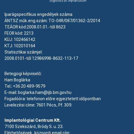
Iparágspecifikus engedélyek száma
ÁNTSZ műk.eng.szám: TO-04R/087/01362-2/2014
TEÁOR kód:2008.01.01.-től 8623
FEOR kód: 2213
KÜJ: 102466142
KTJ: 102010164
Statisztikai számjel:
2008.0101-től 12986998-8632-113-17
Betegjogi képviselő:
Ham Boglárka
Tel.: +36 20 489-9579
E-mail: boglarka.ham@ijb.bm.gov.hu
Fogadóóra: telefonon előre egyeztetett időpontban
Levelezési címe: 7601 Pécs, Pf. 309.
Implantológiai Centrum Kft.
7100 Szekszárd, Bródy S. u. 23.
Elérhetőségek, központi email cím: