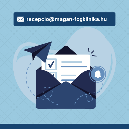
recepcio@magan-fogklinika.hu