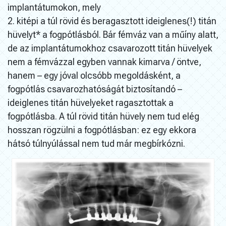
implantátumokon, mely
2. kitépi a túl rövid és beragasztott ideiglenes(!) titán
hüvelyt* a fogpótlásból. Bár fémváz van a műíny alatt,
de az implantátumokhoz csavarozott titán hüvelyek
nem a fémvázzal egyben vannak kimarva / öntve,
hanem – egy jóval olcsóbb megoldásként, a
fogpótlás csavarozhatóságát biztosítandó –
ideiglenes titán hüvelyeket ragasztottak a
fogpótlásba. A túl rövid titán hüvely nem tud elég
hosszan rögzülni a fogpótlásban: ez egy ekkora
hátsó túlnyúlással nem tud már megbírkózni.