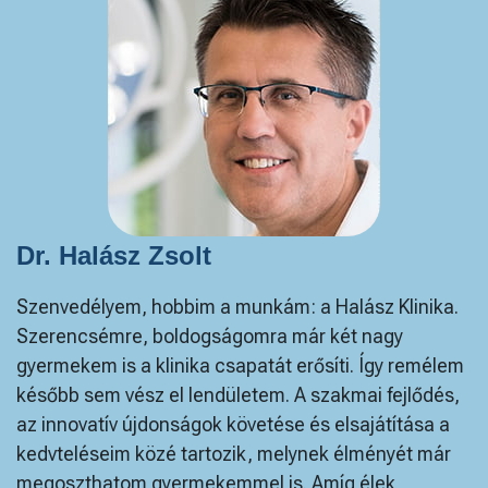
Dr. Halász Zsolt
Szenvedélyem, hobbim a munkám: a Halász Klinika.
Szerencsémre, boldogságomra már két nagy
gyermekem is a klinika csapatát erősíti. Így remélem
később sem vész el lendületem. A szakmai fejlődés,
az innovatív újdonságok követése és elsajátítása a
kedvteléseim közé tartozik, melynek élményét már
megoszthatom gyermekemmel is. Amíg élek,