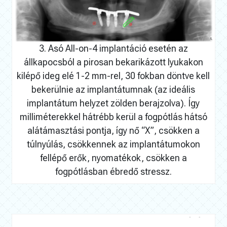
3. Asó All-on-4 implantáció esetén az
állkapocsból a pirosan bekarikázott lyukakon
kilépő ideg elé 1-2 mm-rel, 30 fokban döntve kell
bekerülnie az implantátumnak (az ideális
implantátum helyzet zölden berajzolva). Így
milliméterekkel hátrébb kerül a fogpótlás hátsó
alátámasztási pontja, így nő “X”, csökken a
túlnyúlás, csökkennek az implantátumokon
fellépő erők, nyomatékok, csökken a
fogpótlásban ébredő stressz.