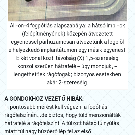
All-on-4 fogpótlás alapszabálya: a hátsó impl–ok
(felépítményének) közepén átvezetett
egyenessel párhuzamosan átvezetünk a legelöl
elhelyezkedő implantátumon egy másik egyenest.
E két vonal közti távolság (X) 1,5-szereséig
konzol szerűen hátrafelé – úgy mondjuk, –
lengethetőek rágófogak; bizonyos esetekben
akár 2-szereséig.
A GONDOKHOZ VEZETŐ HIBÁK:
1. pontosabb mérést kell végezni a fopótlás
rágófelszínén…de biztos, hogy túldimenzionálták
hátrafelé a rágófelszínt. A túlzott hátsó túlnyúlás
miatt túl nagy húzóerő lép fel az első