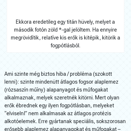
Ekkora eredetileg egy titán hüvely, melyet a
második fotón zöld *-gal jelöltem. Ha ennyire
megrövidítik, relatíve kis erők is kitépik, kitörik a
fogpótlásból.
Ami szinte még biztos hiba / probléma (szokott
lenni): szinte mindenütt átlagos fogsor alaplemez
(rózsaszín műíny) alapanyagot és műfogakat
alkalmaznak, melyek szeretnék kitörni. Mert olyan
erők ébrednek egy ilyen fogpótlásban, melyeket
“elviselnI” nem alkalmasak az átlagos protézis
alkotóelemek. Erre gyártanak speciális, sokszorosan
erősebb alaplemez alapanyagokat és műfogakat –