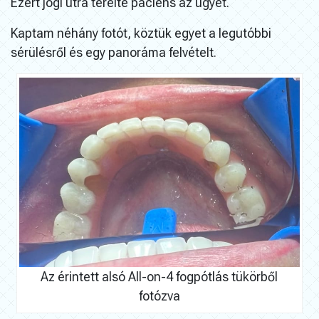
Ezért jogi útra terelte páciens az ügyét.
Kaptam néhány fotót, köztük egyet a legutóbbi
sérülésről és egy panoráma felvételt.
Az érintett alsó All-on-4 fogpótlás tükörből
fotózva