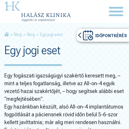
»
Blog
»
Blog
»
Egy jogi eset
IDŐPONTKÉRÉS
Egy jogi eset
Egy fogászati igazságügyi szakértő keresett meg, –
mint a teljes fogatlanság, illetve az All-on-4 egyik
vezető hazai szakértőjét, – hogy segítsek alábbi eset
“megfejtésében”.
Egy hazánkban készült, alsó All-on-4 implantátumos
fogpótlását a páciensnek rövid időn belül 5-6-szor
kellett javíttatnia; már alig meri rendesen használni.