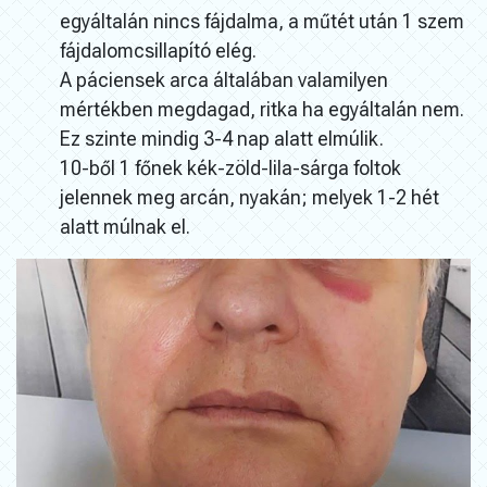
egyáltalán nincs fájdalma, a műtét után 1 szem
fájdalomcsillapító elég.
A páciensek arca általában valamilyen
mértékben megdagad, ritka ha egyáltalán nem.
Ez szinte mindig 3-4 nap alatt elmúlik.
10-ből 1 főnek kék-zöld-lila-sárga foltok
jelennek meg arcán, nyakán; melyek 1-2 hét
alatt múlnak el.