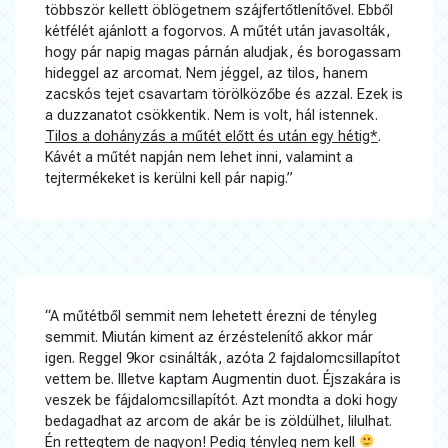
többször kellett öblögetnem szájfertőtlenítővel. Ebből
kétfélét ajánlott a fogorvos. A műtét után javasolták,
hogy pár napig magas párnán aludjak, és borogassam
hideggel az arcomat. Nem jéggel, az tilos, hanem
zacskós tejet csavartam törölközőbe és azzal. Ezek is
a duzzanatot csökkentik. Nem is volt, hál istennek.
Tilos a dohányzás a műtét előtt és után egy hétig*
.
Kávét a műtét napján nem lehet inni, valamint a
tejtermékeket is kerülni kell pár napig.”
“A műtétből semmit nem lehetett érezni de tényleg
semmit. Miután kiment az érzéstelenítő akkor már
igen. Reggel 9kor csinálták, azóta 2 fajdalomcsillapítot
vettem be. Illetve kaptam Augmentin duot. Éjszakára is
veszek be fájdalomcsillapítót. Azt mondta a doki hogy
bedagadhat az arcom de akár be is zöldülhet, lilulhat.
Én rettegtem de nagyon! Pedig tényleg nem kell