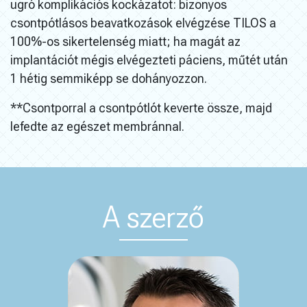
ugró komplikációs kockázatot: bizonyos
csontpótlásos beavatkozások elvégzése TILOS a
100%-os sikertelenség miatt; ha magát az
implantációt mégis elvégezteti páciens, műtét után
1 hétig semmiképp se dohányozzon.
**Csontporral a csontpótlót keverte össze, majd
lefedte az egészet membránnal.
A szerző