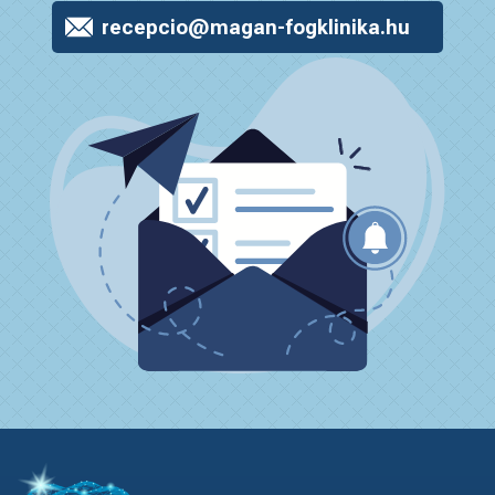
recepcio@magan-fogklinika.hu