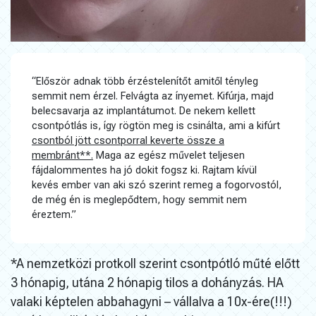
“Először adnak több érzéstelenítőt amitől tényleg
semmit nem érzel. Felvágta az ínyemet. Kifúrja, majd
belecsavarja az implantátumot. De nekem kellett
csontpótlás is, így rögtön meg is csinálta, ami a kifúrt
csontból jött csontporral keverte össze a
membránt**.
Maga az egész művelet teljesen
fájdalommentes ha jó dokit fogsz ki. Rajtam kívül
kevés ember van aki szó szerint remeg a fogorvostól,
de még én is meglepődtem, hogy semmit nem
éreztem.”
*A nemzetközi protkoll szerint csontpótló műté előtt
3 hónapig, utána 2 hónapig tilos a dohányzás. HA
valaki képtelen abbahagyni – vállalva a 10x-ére(!!!)