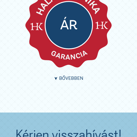
BŐVEBBEN
➤
Kérjen visszahívást!