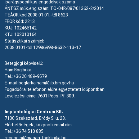
Iparágspecifikus engedélyek száma
ÁNTSZ műk.eng.szám: TO-04R/087/01362-2/2014
TEÁOR kód:2008.01.01.-től 8623
FEOR kód: 2213
KÜJ: 102466142
KTJ: 102010164
Statisztikai számjel:
2008.0101-től 12986998-8632-113-17
Betegjogi képviselő:
Ham Boglárka
Tel.: +36 20 489-9579
E-mail: boglarka.ham@ijb.bm.gov.hu
Fogadóóra: telefonon előre egyeztetett időpontban
Levelezési címe: 7601 Pécs, Pf. 309.
Implantológiai Centrum Kft.
7100 Szekszárd, Bródy S. u. 23.
Elérhetőségek, központi email cím:
Tel.:
+36 74 510 885
recepcio@magan-fogklinika.hu