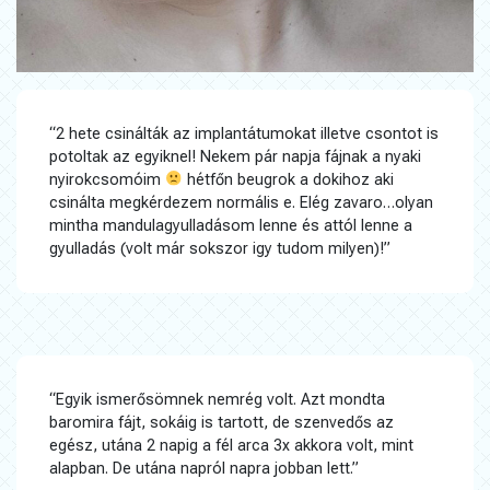
“2 hete csinálták az implantátumokat illetve csontot is
potoltak az egyiknel! Nekem pár napja fájnak a nyaki
nyirokcsomóim
hétfőn beugrok a dokihoz aki
csinálta megkérdezem normális e. Elég zavaro…olyan
mintha mandulagyulladásom lenne és attól lenne a
gyulladás (volt már sokszor igy tudom milyen)!”
“Egyik ismerősömnek nemrég volt. Azt mondta
baromira fájt, sokáig is tartott, de szenvedős az
egész, utána 2 napig a fél arca 3x akkora volt, mint
alapban. De utána napról napra jobban lett.”