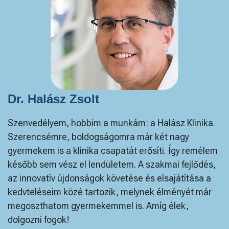
Dr. Halász Zsolt
Szenvedélyem, hobbim a munkám: a Halász Klinika.
Szerencsémre, boldogságomra már két nagy
gyermekem is a klinika csapatát erősíti. Így remélem
később sem vész el lendületem. A szakmai fejlődés,
az innovatív újdonságok követése és elsajátítása a
kedvteléseim közé tartozik, melynek élményét már
megoszthatom gyermekemmel is. Amíg élek,
dolgozni fogok!