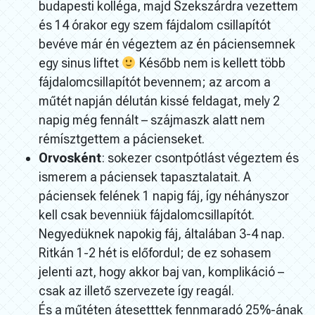
budapesti kolléga, majd Szekszárdra vezettem
és 14 órakor egy szem fájdalom csillapítót
bevéve már én végeztem az én páciensemnek
egy sinus liftet
Később nem is kellett több
fájdalomcsillapítót bevennem; az arcom a
műtét napján délután kissé feldagat, mely 2
napig még fennált – szájmaszk alatt nem
rémísztgettem a pácienseket.
Orvosként
: sokezer csontpótlást végeztem és
ismerem a páciensek tapasztalatait. A
páciensek felének 1 napig fáj, így néhányszor
kell csak bevenniük fájdalomcsillapítót.
Negyedüknek napokig fáj, általában 3-4 nap.
Ritkán 1-2 hét is előfordul; de ez sohasem
jelenti azt, hogy akkor baj van, komplikáció –
csak az illető szervezete így reagál.
És a műtéten átesetttek fennmaradó 25%-ának