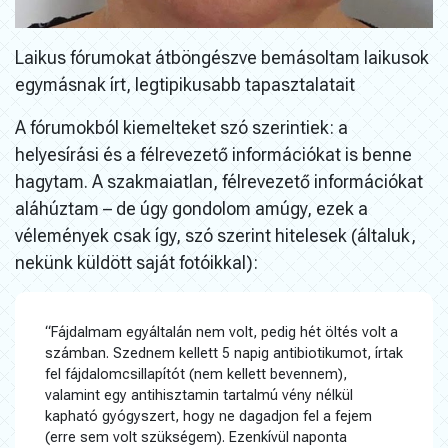
Laikus fórumokat átböngészve bemásoltam laikusok
egymásnak írt, legtipikusabb tapasztalatait
A fórumokból kiemelteket szó szerintiek: a
helyesírási és a félrevezető információkat is benne
hagytam. A szakmaiatlan, félrevezető információkat
aláhúztam – de úgy gondolom amúgy, ezek a
vélemények csak így, szó szerint hitelesek (általuk,
nekünk küldött saját fotóikkal):
“Fájdalmam egyáltalán nem volt, pedig hét öltés volt a
számban. Szednem kellett 5 napig antibiotikumot, írtak
fel fájdalomcsillapítót (nem kellett bevennem),
valamint egy antihisztamin tartalmú vény nélkül
kapható gyógyszert, hogy ne dagadjon fel a fejem
(erre sem volt szükségem). Ezenkívül naponta