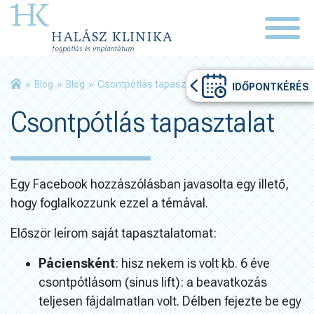
»
Blog
»
Blog
»
Csontpótlás tapasztalat
IDŐPONTKÉRÉS
Csontpótlás tapasztalat
Egy Facebook hozzászólásban javasolta egy illető,
hogy foglalkozzunk ezzel a témával.
Először leírom saját tapasztalatomat:
Páciensként
: hisz nekem is volt kb. 6 éve
csontpótlásom (sinus lift): a beavatkozás
teljesen fájdalmatlan volt. Délben fejezte be egy