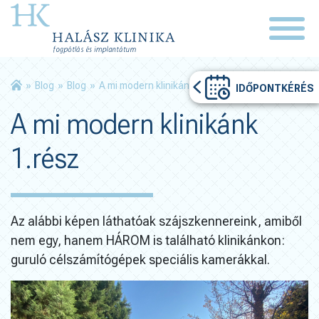
»
Blog
»
Blog
»
A mi modern klinikánk 1.rész
IDŐPONTKÉRÉS
A mi modern klinikánk
1.rész
Az alábbi képen láthatóak szájszkennereink, amiből
nem egy, hanem HÁROM is található klinikánkon:
guruló célszámítógépek speciális kamerákkal.