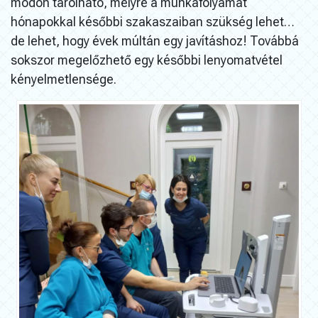
módon tárolható, melyre a munkafolyamat
hónapokkal későbbi szakaszaiban szükség lehet…
de lehet, hogy évek múltán egy javításhoz! Továbbá
sokszor megelőzhető egy későbbi lenyomatvétel
kényelmetlensége.