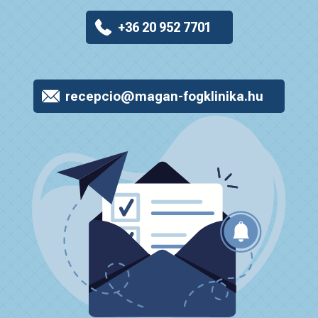
+36 20 952 7701
recepcio@magan-fogklinika.hu