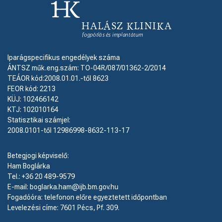
Iparágspecifikus engedélyek száma
ÁNTSZ műk.eng.szám: TO-04R/087/01362-2/2014
TEÁOR kód:2008.01.01.-től 8623
FEOR kód: 2213
KÜJ: 102466142
KTJ: 102010164
Statisztikai számjel:
2008.0101-től 12986998-8632-113-17
Betegjogi képviselő:
Ham Boglárka
Tel.: +36 20 489-9579
E-mail: boglarka.ham@ijb.bm.gov.hu
Fogadóóra: telefonon előre egyeztetett időpontban
Levelezési címe: 7601 Pécs, Pf. 309.