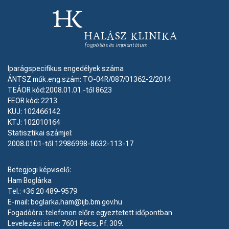
Iparágspecifikus engedélyek száma
ÁNTSZ műk.eng.szám: TO-04R/087/01362-2/2014
TEÁOR kód:2008.01.01.-től 8623
FEOR kód: 2213
KÜJ: 102466142
KTJ: 102010164
Statisztikai számjel:
2008.0101-től 12986998-8632-113-17
Betegjogi képviselő:
Ham Boglárka
Tel.: +36 20 489-9579
E-mail: boglarka.ham@ijb.bm.gov.hu
Fogadóóra: telefonon előre egyeztetett időpontban
Levelezési címe: 7601 Pécs, Pf. 309.