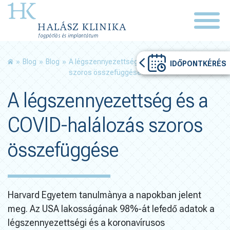
»
Blog
»
Blog
»
A légszennyezettség és a COVID-halálozás
IDŐPONTKÉRÉS
szoros összefüggése
A légszennyezettség és a
COVID-halálozás szoros
összefüggése
Harvard Egyetem tanulmànya a napokban jelent
meg. Az USA lakosságának 98%-át lefedő adatok a
légszennyezettségi és a koronavírusos