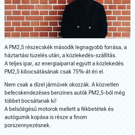
A PM2,5 részecskék második legnagyobb forrása, a
háztartási tüzelés után, a közlekedés-szállítás.
A teljes ipar, az energiaiparral együtt a közlekedés
PM2,5 kibocsátásának csak 75%-át éri el.
Nem csak a dízel járművek okozzák. A közvetlen
befecskendezéses benzines autók PM2,5-ből még
többet bocsátanak ki!
A belsőégésű motorok mellett a fékbetétek és
autógumik kopása is része a finom
porszennyezésnek.