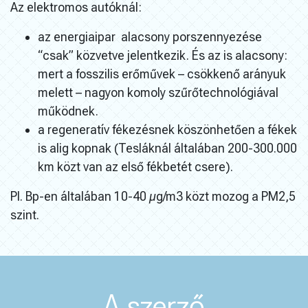
Az elektromos autóknál:
az energiaipar alacsony porszennyezése
“csak” közvetve jelentkezik. És az is alacsony:
mert a fosszilis erőművek – csökkenő arányuk
melett – nagyon komoly szűrőtechnológiával
működnek.
a regeneratív fékezésnek köszönhetően a fékek
is alig kopnak (Tesláknál általában 200-300.000
km közt van az első fékbetét csere).
Pl. Bp-en általában 10-40 µg/m3 közt mozog a PM2,5
szint.
A szerző