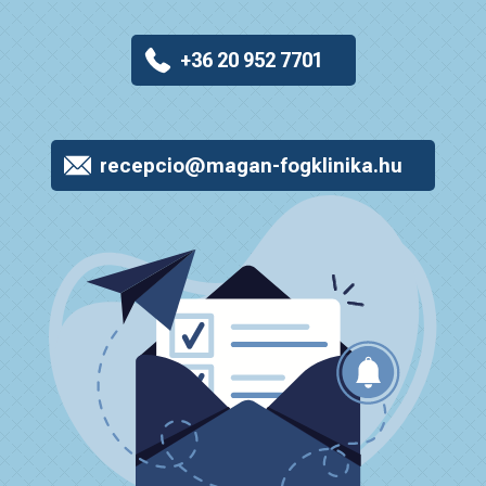
+36 20 952 7701
recepcio@magan-fogklinika.hu