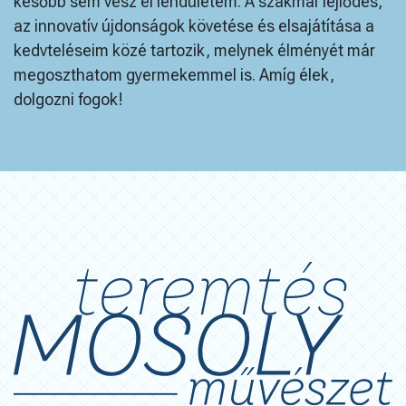
később sem vész el lendületem. A szakmai fejlődés,
az innovatív újdonságok követése és elsajátítása a
kedvteléseim közé tartozik, melynek élményét már
megoszthatom gyermekemmel is. Amíg élek,
dolgozni fogok!