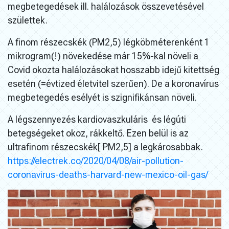
megbetegedések ill. halálozások összevetésével
születtek.
A finom részecskék (PM2,5) légköbméterenként 1
mikrogram(!) növekedése már 15%-kal növeli a
Covid okozta halálozásokat hosszabb idejű kitettség
esetén (=évtized életvitel szerűen). De a koronavírus
megbetegedés esélyét is szignifikánsan növeli.
A légszennyezés kardiovaszkuláris és légúti
betegségeket okoz, rákkeltő. Ezen belül is az
ultrafinom részecskék[ PM2,5] a legkárosabbak.
https://electrek.co/2020/04/08/air-pollution-
coronavirus-deaths-harvard-new-mexico-oil-gas/