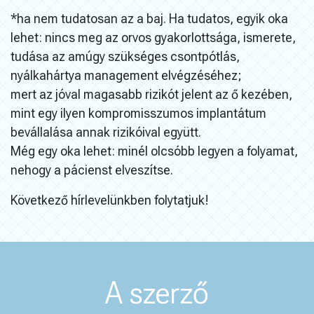
*ha nem tudatosan az a baj. Ha tudatos, egyik oka
lehet: nincs meg az orvos gyakorlottsága, ismerete,
tudása az amúgy szükséges csontpótlás,
nyálkahártya management elvégzéséhez;
mert az jóval magasabb rizikót jelent az ő kezében,
mint egy ilyen kompromisszumos implantátum
bevállalása annak rizikóival együtt.
Még egy oka lehet: minél olcsóbb legyen a folyamat,
nehogy a pácienst elveszítse.
Következő hírlevelünkben folytatjuk!
A szerző