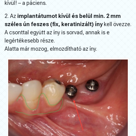
kívül! – a páciens.
2. Az
implantátumot kívül és belül min. 2 mm
széles ún feszes (fix, keratinizált) íny
kell övezze.
A csonttal együtt az íny is sorvad, annak is e
legértékesebb része.
Alatta már mozog, elmozdítható az íny.