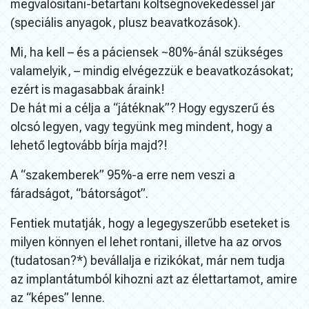
megvalósítani-betartani költségnövekedéssel jár
(speciális anyagok, plusz beavatkozások).
Mi, ha kell – és a páciensek ~80%-ánál szükséges
valamelyik, – mindig elvégezzük e beavatkozásokat;
ezért is magasabbak áraink!
De hát mi a célja a “játéknak”? Hogy egyszerű és
olcsó legyen, vagy tegyünk meg mindent, hogy a
lehető legtovább bírja majd?!
A “szakemberek” 95%-a erre nem veszi a
fáradságot, “bátorságot”.
Fentiek mutatják, hogy a legegyszerűbb eseteket is
milyen könnyen el lehet rontani, illetve ha az orvos
(tudatosan?*) bevállalja e rizikókat, már nem tudja
az implantátumból kihozni azt az élettartamot, amire
az “képes” lenne.