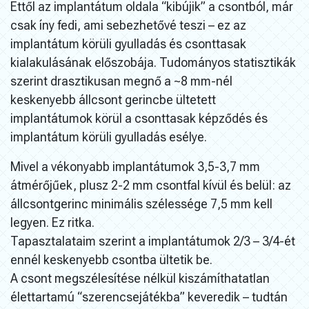
Ettől az implantátum oldala “kibújik” a csontból, már
csak íny fedi, ami sebezhetővé teszi – ez az
implantátum körüli gyulladás és csonttasak
kialakulásának előszobája. Tudományos statisztikák
szerint drasztikusan megnő a ~8 mm-nél
keskenyebb állcsont gerincbe ültetett
implantátumok körül a csonttasak képződés és
implantátum körüli gyulladás esélye.
Mivel a vékonyabb implantátumok 3,5-3,7 mm
átmérőjűek, plusz 2-2 mm csontfal kívül és belül: az
állcsontgerinc minimális szélessége 7,5 mm kell
legyen. Ez ritka.
Tapasztalataim szerint a implantátumok 2/3 – 3/4-ét
ennél keskenyebb csontba ültetik be.
A csont megszélesítése nélkül kiszámíthatatlan
élettartamú “szerencsejátékba” keveredik – tudtán