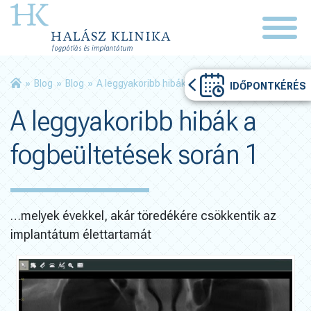
»
Blog
»
Blog
»
A leggyakoribb hibák a fogbeültetések során 1
IDŐPONTKÉRÉS
A leggyakoribb hibák a
fogbeültetések során 1
…melyek évekkel, akár töredékére csökkentik az
implantátum élettartamát