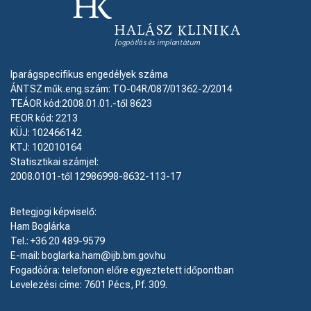
Iparágspecifikus engedélyek száma
ÁNTSZ műk.eng.szám: TO-04R/087/01362-2/2014
TEÁOR kód:2008.01.01.-től 8623
FEOR kód: 2213
KÜJ: 102466142
KTJ: 102010164
Statisztikai számjel:
2008.0101-től 12986998-8632-113-17
Betegjogi képviselő:
Ham Boglárka
Tel.: +36 20 489-9579
E-mail: boglarka.ham@ijb.bm.gov.hu
Fogadóóra: telefonon előre egyeztetett időpontban
Levelezési címe: 7601 Pécs, Pf. 309.