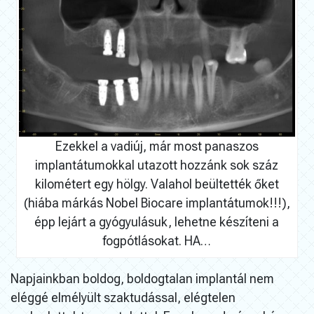
Ezekkel a vadiúj, már most panaszos
implantátumokkal utazott hozzánk sok száz
kilométert egy hölgy. Valahol beültették őket
(hiába márkás Nobel Biocare implantátumok!!!),
épp lejárt a gyógyulásuk, lehetne készíteni a
fogpótlásokat. HA…
Napjainkban boldog, boldogtalan implantál nem
eléggé elmélyült szaktudással, elégtelen