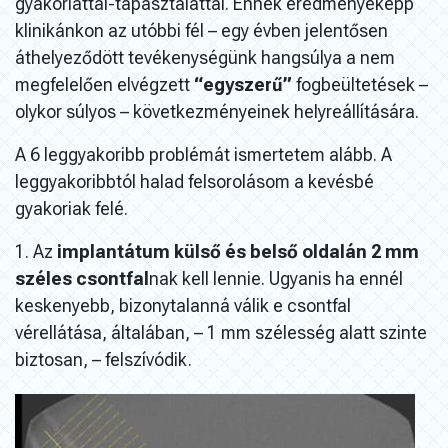
gyakorlattal-tapasztalattal. Ennek eredményeképp
klinikánkon az utóbbi fél – egy évben jelentősen
áthelyeződött tevékenységünk hangsúlya a nem
megfelelően elvégzett
“egyszerű”
fogbeültetések –
olykor súlyos – következményeinek helyreállítására.
A 6 leggyakoribb problémát ismertetem alább. A
leggyakoribbtól halad felsorolásom a kevésbé
gyakoriak felé.
1. Az
implantátum külső és belső oldalán 2 mm
széles csontfal
nak kell lennie. Ugyanis ha ennél
keskenyebb, bizonytalanná válik e csontfal
vérellátása, általában, – 1 mm szélesség alatt szinte
biztosan, – felszívódik.