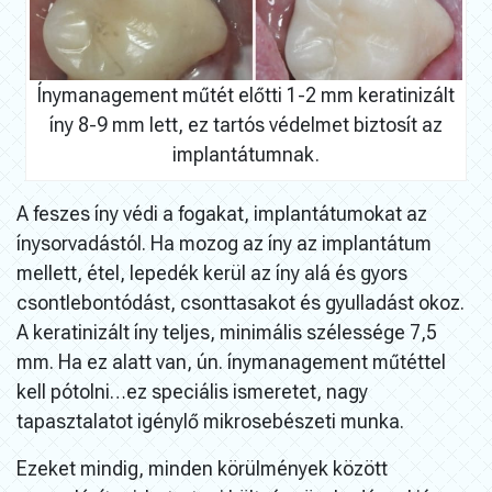
Ínymanagement műtét előtti 1-2 mm keratinizált
íny 8-9 mm lett, ez tartós védelmet biztosít az
implantátumnak.
A feszes íny védi a fogakat, implantátumokat az
ínysorvadástól. Ha mozog az íny az implantátum
mellett, étel, lepedék kerül az íny alá és gyors
csontlebontódást, csonttasakot és gyulladást okoz.
A keratinizált íny teljes, minimális szélessége 7,5
mm. Ha ez alatt van, ún. ínymanagement műtéttel
kell pótolni…ez speciális ismeretet, nagy
tapasztalatot igénylő mikrosebészeti munka.
Ezeket mindig, minden körülmények között