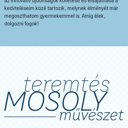
az innovatív újdonságok követése és elsajátítása a
kedvteléseim közé tartozik, melynek élményét már
megoszthatom gyermekemmel is. Amíg élek,
dolgozni fogok!