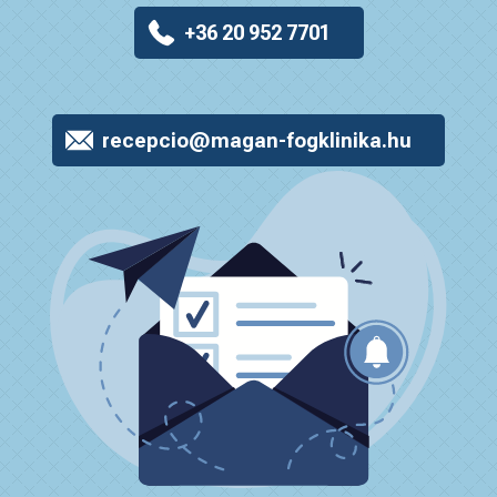
+36 20 952 7701
recepcio@magan-fogklinika.hu