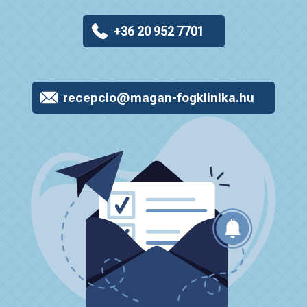
+36 20 952 7701
recepcio@magan-fogklinika.hu