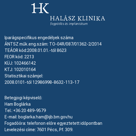
Iparágspecifikus engedélyek száma
ÁNTSZ műk.eng.szám: TO-04R/087/01362-2/2014
TEÁOR kód:2008.01.01.-től 8623
FEOR kód: 2213
KÜJ: 102466142
KTJ: 102010164
Statisztikai számjel:
2008.0101-től 12986998-8632-113-17
Betegjogi képviselő:
Ham Boglárka
Tel.: +36 20 489-9579
E-mail: boglarka.ham@ijb.bm.gov.hu
Fogadóóra: telefonon előre egyeztetett időpontban
Levelezési címe: 7601 Pécs, Pf. 309.