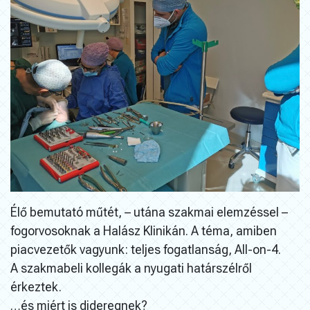
Élő bemutató műtét, – utána szakmai elemzéssel –
fogorvosoknak a Halász Klinikán. A téma, amiben
piacvezetők vagyunk: teljes fogatlanság, All-on-4.
A szakmabeli kollegák a nyugati határszélről
érkeztek.
…és miért is dideregnek?