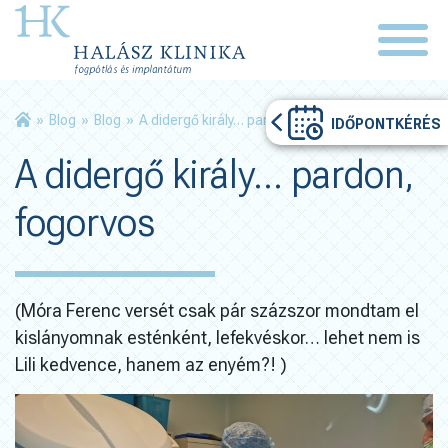
»
Blog
»
Blog
»
A didergő király… pardon, fogorvos
IDŐPONTKÉRÉS
A didergő király… pardon,
fogorvos
(Móra Ferenc versét csak pár százszor mondtam el
kislányomnak esténként, lefekvéskor… lehet nem is
Lili kedvence, hanem az enyém?! )