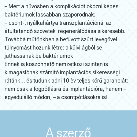
– Mert a hűvösben a komplikációt okozni képes
baktériumok lassabban szaporodnak;
– csont-, nyálkahártya transzplantációnál az
átültetendő szövetek regenerálódása sikeresebb.
Továbbá műtőnkben a befúvott szűrt levegővel
túlnyomást hozunk létre: a külvilágból se
juthassanak be baktériumok.
Ennek is köszönhető nemzetközi szinten is
kimagaslónak számító implantációs sikerességi
rátánk… és tudunk adni 10 èv teljes körű garanciát:
nem csak a fogpótlásra és implantációra, hanem –
egyedülálló módon, – a csontpótlásokra is!
A szerző