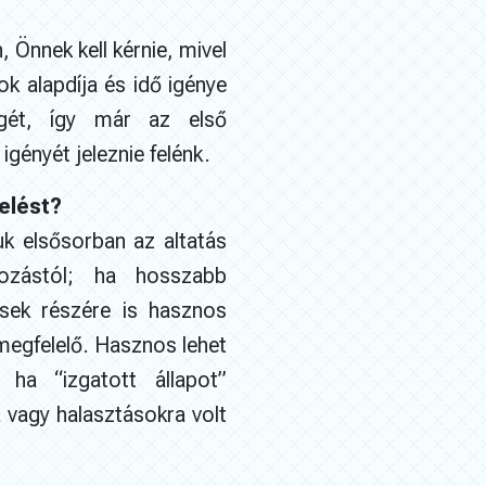
 Önnek kell kérnie, mivel
ok alapdíja és idő igénye
égét, így már az első
igényét jeleznie felénk.
elést?
uk elsősorban az altatás
kozástól; ha hosszabb
nsek részére is hasznos
megfelelő. Hasznos lehet
 ha “izgatott állapot”
 vagy halasztásokra volt