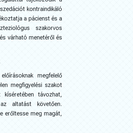
 szedációt kontraindikáló
ékoztatja a pácienst és a
teziológus szakorvos
lés várható menetéről és
k
előírásoknak megfelelő
len megfigyelési szakot
 kíséretében távozhat,
z altatást követően.
ne erőltesse meg magát,