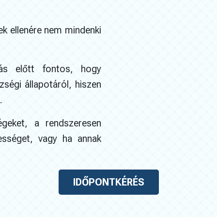
ek ellenére nem mindenki
ás előtt fontos, hogy
ségi állapotáról, hiszen
.
égeket, a rendszeresen
ességet, vagy ha annak
IDŐPONTKÉRÉS