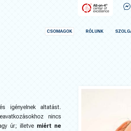
CSOMAGOK
RÓLUNK
SZOLG
s igényelnek altatást.
beavatkozásokhoz nincs
gy úr; illetve
miért ne