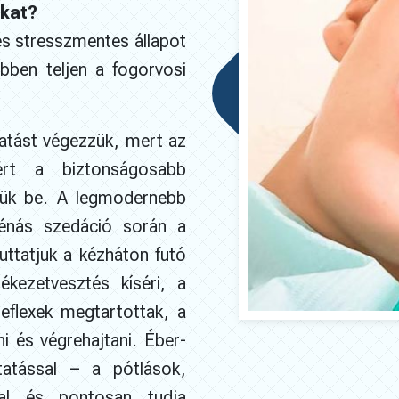
kat?
 és stresszmentes állapot
bben teljen a fogorvosi
atást végezzük, mert az
ért a biztonságosabb
ük be. A legmodernebb
avénás szedáció során a
uttatjuk a kézháton futó
kezetvesztés kíséri, a
reflexek megtartottak, a
i és végrehajtani. Éber-
atással – a pótlások,
al és pontosan tudja