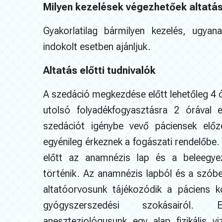
Milyen kezelések végezhetőek altatá
Gyakorlatilag bármilyen kezelés, ugyan
indokolt esetben ajánljuk.
Altatás előtti tudnivalók
A szedáció megkezdése előtt lehetőleg 4 ór
utolsó folyadékfogyasztásra 2 órával e
szedációt igénybe vevő páciensek elő
egyénileg érkeznek a fogászati rendelőb
előtt az anamnézis lap és a beleegyező
történik. Az anamnézis lapból és a szóbel
altatóorvosunk tájékozódik a páciens k
gyógyszerszedési szokásairól
aneszteziológusunk egy alap fizikális vi