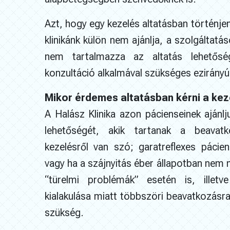
Azt, hogy egy kezelés altatásban történjen,
klinikánk külön nem ajánlja, a szolgáltatás
nem tartalmazza az altatás lehetős
konzultáció alkalmával szükséges ezirányú 
Mikor érdemes altatásban kérni a kez
A Halász Klinika azon pácienseinek ajánlj
lehetőségét, akik tartanak a beavat
kezelésről van szó; garatreflexes pácie
vagy ha a szájnyitás éber állapotban nem 
“türelmi problémák” esetén is, illetve
kialakulása miatt többszöri beavatkozásra
szükség.