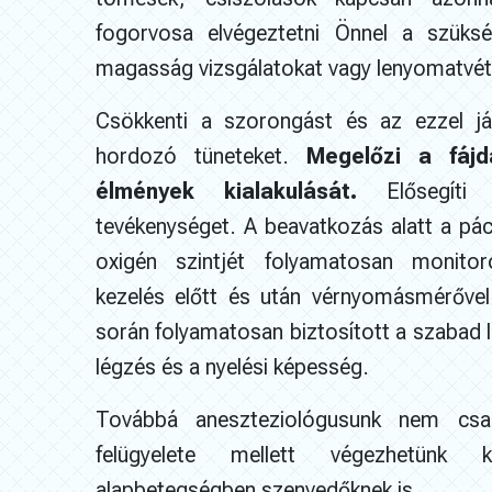
fogorvosa elvégeztetni Önnel a szüks
magasság vizsgálatokat vagy lenyomatvét
Csökkenti a szorongást és az ezzel jár
hordozó tüneteket.
Megelőzi a fájd
élmények kialakulását.
Elősegíti 
tevékenységet. A beavatkozás alatt a páci
oxigén szintjét folyamatosan monito
kezelés előtt és után vérnyomásmérővel
során folyamatosan biztosított a szabad lé
légzés és a nyelési képesség.
Továbbá aneszteziológusunk nem csak 
felügyelete mellett végezhetünk k
alapbetegségben szenvedőknek is.