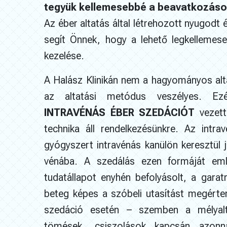
tegyük kellemesebbé a beavatkozáso
Az éber altatás által létrehozott nyugodt
segít Önnek, hogy a lehető legkellemese
kezelése.
A Halász Klinikán nem a hagyományos alt
az altatási metódus veszélyes. Ez
INTRAVÉNÁS ÉBER SZEDÁCIÓT
vezett
technika áll rendelkezésünkre. Az intr
gyógyszert intravénás kanülön keresztül j
vénába. A szedálás ezen formáját emlé
tudatállapot enyhén befolyásolt, a garat
beteg képes a szóbeli utasítást megérten
szedáció esetén – szemben a mélyalt
tömések, csiszolások kapcsán azonn