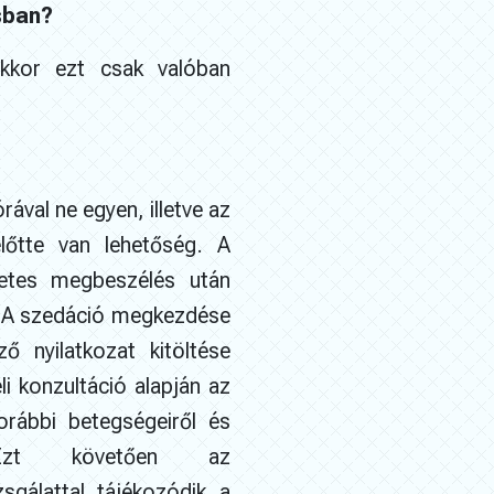
sban?
akkor ezt csak valóban
ával ne egyen, illetve az
lőtte van lehetőség. A
zetes megbeszélés után
e. A szedáció megkezdése
 nyilatkozat kitöltése
i konzultáció alapján az
orábbi betegségeiről és
. Ezt követően az
zsgálattal tájékozódik a