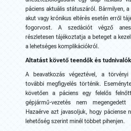
páciens aktuális státuszáról. Bármilyen, a
akut vagy krónikus eltérés esetén erről táj
fogorvost. A szedációt végző anesz
részletesen tájékoztatja a beteget a keze
a lehetséges komplikációkról.
Altatást követő teendők és tudnivaló
A beavatkozás végeztével, a törvényi 
további megfigyelés történik. Eseményte
követően a páciens egy felelős felnőtt
gépjármű-vezetés nem megengedett a
Hazaérve azt javasoljuk, hogy páciense 
lehetőség szerint minél többet pihenjen.