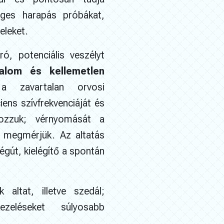
éges harapás próbákat,
eleket.
ó, potenciális veszélyt
alom és kellemetlen
a zavartalan orvosi
ens szívfrekvenciáját és
rozzuk; vérnyomását a
 megmérjük. Az altatás
gút, kielégítő a spontán
altat, illetve szedál;
ezeléseket súlyosabb