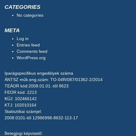
CATEGORIES
No categories
META
Log in
Entries feed
Comments feed
WordPress.org
Iparágspecifikus engedélyek száma
ÁNTSZ műk.eng.szám: TO-04R/087/01362-2/2014
TEÁOR kód:2008.01.01.-től 8623
FEOR kód: 2213
KÜJ: 102466142
KTJ: 102010164
Statisztikai számjel:
2008.0101-től 12986998-8632-113-17
Betegjogi képviselő: