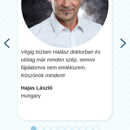
Végig bíztam Halász doktorban és
I’ve
utólag már minden szép, semmi
Hung
nem
fájdalomra nem emlékszem.
why 
z a
Köszönök mindent!
Fás
Hajas László
Hun
Hungary