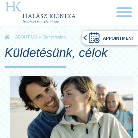
»
ABOUT US
»
Our mission
APPOINTMENT
Küldetésünk, célok