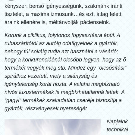
kényszer: benső igényességünk, szakmánk iránti
tisztelet, a maximalizmusunk…és ezt, átlag feletti
áraink ellenére is, méltányolják pácienseink.
Korunk a ciklikus, folytonos fogyasztásra épül. A
ruhaszárítótól az autóig odafigyelnek a gyártók,
nehogy túl sokáig tudja azt használni a vásárló;
hogy a konkurenciáénál olcsóbb legyen, hogy az ő
termékét vegyék meg stb. Mindez egy “olcsósítási”
spirálhoz vezetett, mely a silányság és
igénytelenség korát hozta. A valaha megbízható
nívós luxustermékek is megbízhatatlanná lettek. A
“gagyi” termékek szakadatlan cseréje biztosítja a
gyártók, részvényesek nyereségét.
Napjaink
technikai