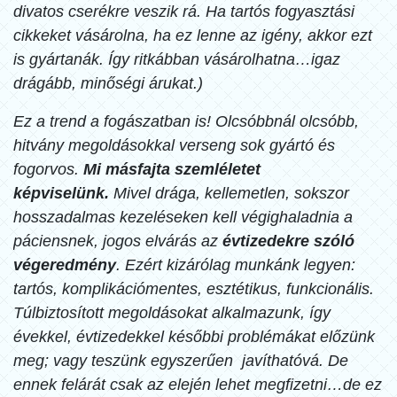
divatos cserékre veszik rá. Ha tartós fogyasztási
cikkeket vásárolna, ha ez lenne az igény, akkor ezt
is gyártanák. Így ritkábban vásárolhatna…igaz
drágább, minőségi árukat.)
Ez a trend a fogászatban is! Olcsóbbnál olcsóbb,
hitvány megoldásokkal verseng sok gyártó és
fogorvos.
Mi másfajta szemléletet
képviselünk.
Mivel drága, kellemetlen, sokszor
hosszadalmas kezeléseken kell végighaladnia a
páciensnek, jogos elvárás az
évtizedekre szóló
végeredmény
. Ezért kizárólag munkánk legyen:
tartós, komplikációmentes, esztétikus, funkcionális.
Túlbiztosított megoldásokat alkalmazunk, így
évekkel, évtizedekkel későbbi problémákat előzünk
meg; vagy teszünk egyszerűen javíthatóvá. De
ennek felárát csak az elején lehet megfizetni…de ez