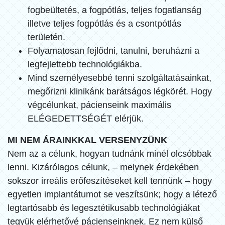
fogbeültetés, a fogpótlás, teljes fogatlanság
illetve teljes fogpótlás és a csontpótlás
területén.
Folyamatosan fejlődni, tanulni, beruházni a
legfejlettebb technológiákba.
Mind személyesebbé tenni szolgáltatásainkat,
megőrizni klinikánk barátságos légkörét. Hogy
végcélunkat, pácienseink maximális
ELÉGEDETTSÉGÉT elérjük.
MI NEM ÁRAINKKAL VERSENYZÜNK
Nem az a célunk, hogyan tudnánk minél olcsóbbak
lenni. Kizárólagos célunk, – melynek érdekében
sokszor irreális erőfeszítéseket kell tennünk – hogy
egyetlen implantátumot se veszítsünk; hogy a létező
legtartósabb és legesztétikusabb technológiákat
tegyük elérhetővé pácienseinknek. Ez nem külső