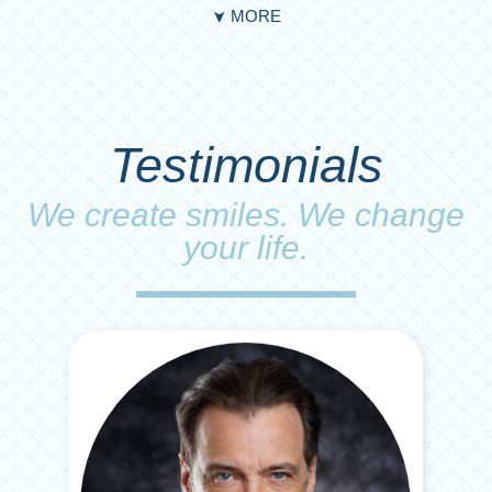
MORE
➤
Testimonials
We create smiles. We change
your life.