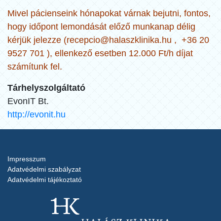
Mivel pácienseink hónapokat várnak bejutni, fontos,
hogy időpont lemondását előző munkanap délig
kérjük jelezze (
recepcio@halaszklinika.hu
, +36 20
9527 701 ), ellenkező esetben 12.000 Ft/h díjat
számítunk fel.
Tárhelyszolgáltató
EvonIT Bt.
http://evonit.hu
Impresszum
Adatvédelmi szabályzat
Adatvédelmi tájékoztató