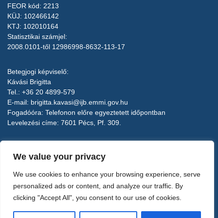
FEOR kód: 2213
KÜJ: 102466142
KTJ: 102010164
Statisztikai számjel:
2008.0101-től 12986998-8632-113-17
Betegjogi képviselő:
Kávási Brigitta
Tel.: +36 20 4899-579
E-mail:
brigitta.kavasi@ijb.emmi.gov.hu
Fogadóóra: Telefonon előre egyeztetett időpontban
Levelezési címe: 7601 Pécs, Pf. 309.
Implantológiai Centrum Kft.
We value your privacy
7100 Szekszárd, Bródy S. u. 23.
Elérhetőségek, központi email cím:
We use cookies to enhance your browsing experience, serve
Tel.: +36 74 510 885
personalized ads or content, and analyze our traffic. By
recepcio@magan-fogklinika.hu
clicking "Accept All", you consent to our use of cookies.
Adószám: 12986998-2-17