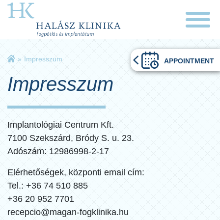
»
Impresszum
APPOINTMENT
Impresszum
Implantológiai Centrum Kft.
7100 Szekszárd, Bródy S. u. 23.
Adószám: 12986998-2-17
Elérhetőségek, központi email cím:
Tel.: +36 74 510 885
+36 20 952 7701
recepcio@magan-fogklinika.hu