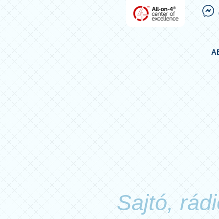
A
Sajtó, rád