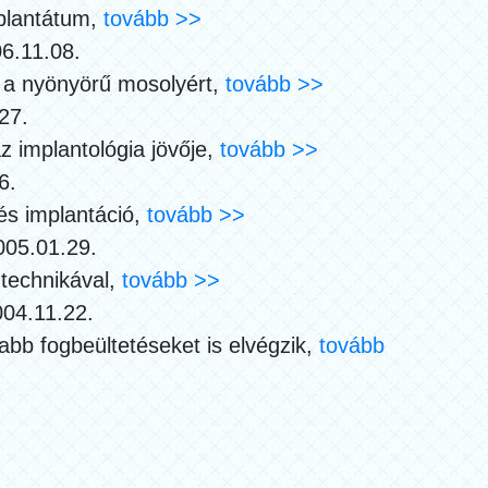
mplantátum,
tovább >>
6.11.08.
s a nyönyörű mosolyért,
tovább >>
27.
z implantológia jövője,
tovább >>
6.
 és implantáció,
tovább >>
005.01.29.
 technikával,
tovább >>
004.11.22.
abb fogbeültetéseket is elvégzik,
tovább