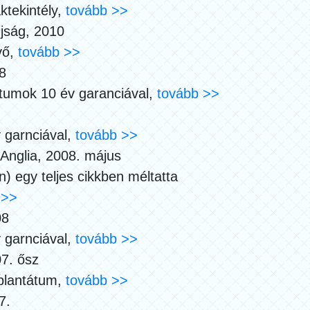
aktekintély,
tovább >>
jság, 2010
vő,
tovább >>
8
átumok 10 év garanciával,
tovább >>
 garnciával,
tovább >>
nglia, 2008. május
) egy teljes cikkben méltatta
 >>
08
 garnciával,
tovább >>
7. ősz
mplantátum,
tovább >>
7.