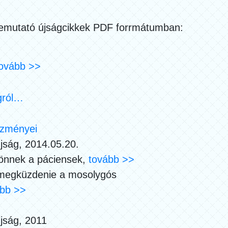
mutató újságcikkek PDF forrmátumban:
ovább >>
ágról…
ezményei
jság, 2014.05.20.
jönnek a páciensek,
tovább >>
l megküzdenie a mosolygós
ább >>
jság, 2011