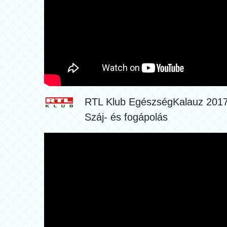
RTL Klub EgészségKalauz 201
Száj- és fogápolás