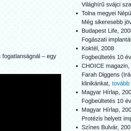
Világhírű svájci sz
Tolna megyei Népú
Még sikeresebb jö
Budapest Life, 200
Fogászati implant
Koktél, 2008
s fogatlanságnál – egy
Fogbeültetés 10 év
CHOICE magazin, A
Farah Diggens (Irán
klinikánkat,
tovább
Magyar Hírlap, 20
Fogbeültetés 10 év
Magyar Hírlap, 200
Protézis helyett i
Színes Bulvár, 200