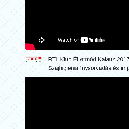
RTL Klub ÉLetmód Kalauz 201
Szájhigiénia ínysorvadás és im