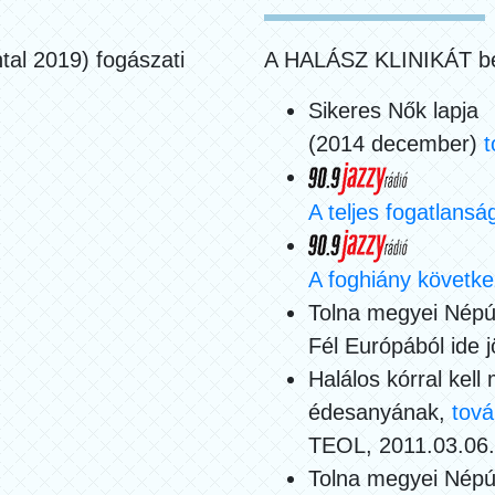
tal 2019) fogászati
A HALÁSZ KLINIKÁT be
Sikeres Nők lapja
(2014 december)
t
A teljes fogatlans
A foghiány követk
Tolna megyei Népú
Fél Európából ide 
Halálos kórral kel
édesanyának,
tov
TEOL, 2011.03.06.
Tolna megyei Népú