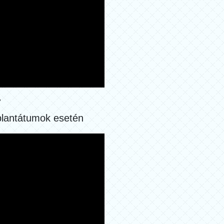
7
plantátumok esetén