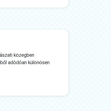
ogászati közegben
éből adódóan különösen