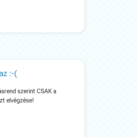
z :-(
rásrend szerint CSAK a
szt elvégzése!