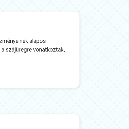
ezményeinek alapos
k a szájüregre vonatkoztak,