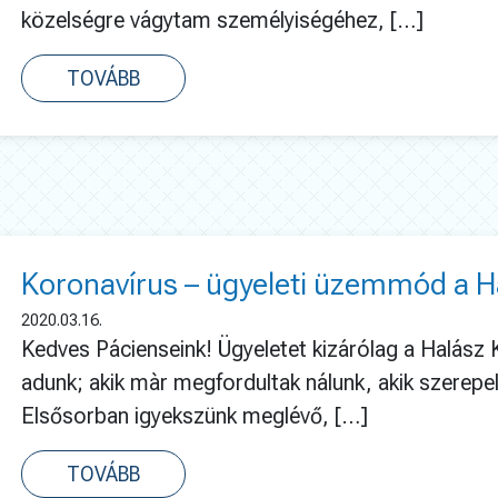
közelségre vágytam személyiségéhez, […]
TOVÁBB
Koronavírus – ügyeleti üzemmód a Ha
2020.03.16.
Kedves Pácienseink! Ügyeletet kizárólag a Halász K
adunk; akik màr megfordultak nálunk, akik szerepe
Elsősorban igyekszünk meglévő, […]
TOVÁBB