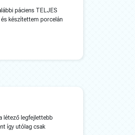
 alábbi páciens TELJES
és készítettem porcelán
 létező legfejlettebb
nt így utólag csak