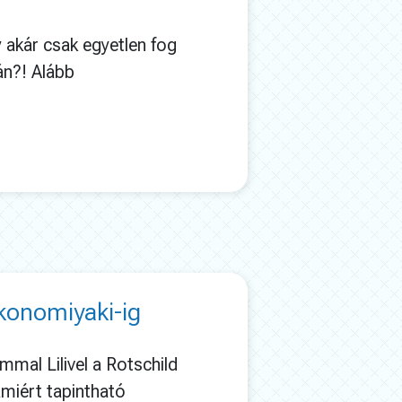
akár csak egyetlen fog
án?! Alább
okonomiyaki-ig
mmal Lilivel a Rotschild
amiért tapintható