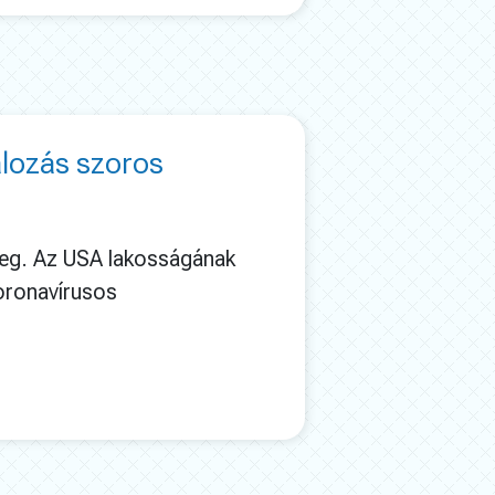
álozás szoros
eg. Az USA lakosságának
oronavírusos