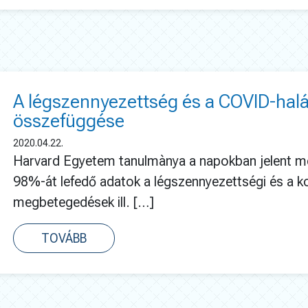
A légszennyezettség és a COVID-hal
összefüggése
2020.04.22.
Harvard Egyetem tanulmànya a napokban jelent m
98%-át lefedő adatok a légszennyezettségi és a k
megbetegedések ill. […]
TOVÁBB