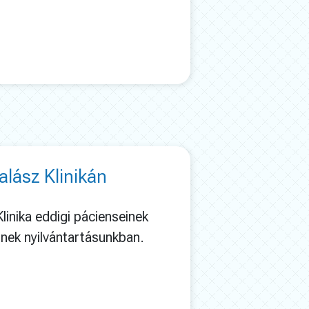
lász Klinikán
linika eddigi pácienseinek
lnek nyilvántartásunkban.