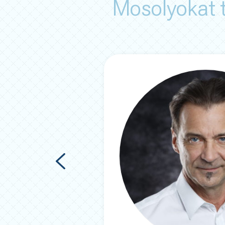
Mosolyokat t
 legmodernebb
dves és
odnak róla,
elések végén .
oz járni
.