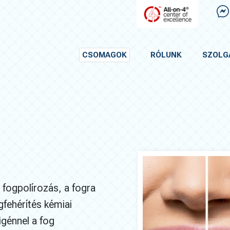
CSOMAGOK
RÓLUNK
SZOLG
s fogpolírozás, a fogra
gfehérítés kémiai
igénnel a fog