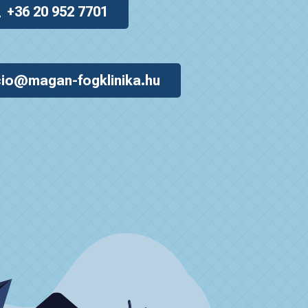
+36 20 952 7701
io@magan-fogklinika.hu