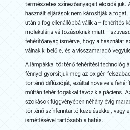
természetes színezőanyagait eloxidáljuk. 
használt eljárások nem károsítják a fogat.
után a fog ellenállóbbá válik a – fehérítés 
molekuláris változásoknak miatt – szuvas
fehérítőanyag ismérve, hogy a használat 
válnak ki belőle, és a visszamaradó vegyü
A lámpákkal történő fehérítési technológiá
fénnyel gyorsítjuk meg az oxigén felszaba
történő diffúzióját, ezáltal növelve a fehér
múltán fehér fogakkal távozik a páciens. A
szokások függvényében néhány évig marad
történő színfenntartó kezelésekkel, vagy a
ismétlésével tartósabb a hatás.