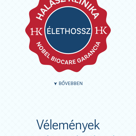
BŐVEBBEN
➤
Vélemények