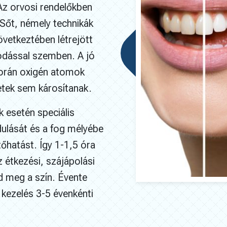
Az orvosi rendelőkben
 Sőt, némely technikák
következtében létrejött
odással szemben. A jó
során oxigén atomok
letek sem károsítanak.
k esetén speciális
dulását és a fog mélyébe
ítőhatást. Így 1-1,5 óra
z étkezési, szájápolási
 meg a szín. Évente
 kezelés 3-5 évenkénti