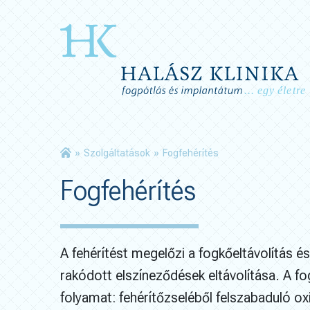
»
Szolgáltatások
»
Fogfehérítés
Fogfehérítés
A fehérítést megelőzi a fogkőeltávolítás é
rakódott elszíneződések eltávolítása. A fo
folyamat: fehérítőzseléből felszabaduló ox