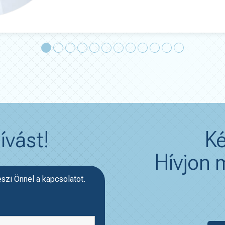
ívást!
Ké
Hívjon m
eszi Önnel a kapcsolatot.