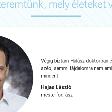
eremtünk, mely életeket 
Végig bíztam Halász doktorban 
szép, semmi fájdalomra nem em
mindent!
Hajas László
mesterfodrász