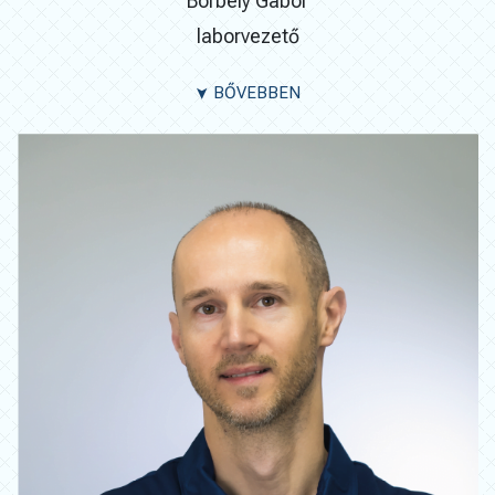
Borbély Gábor
laborvezető
BŐVEBBEN
➤