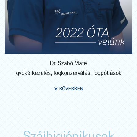
Dr. Szabó Máté
gyökérkezelés, fogkonzerválás, fogpótlások
BŐVEBBEN
➤
Szájhigiénikusok