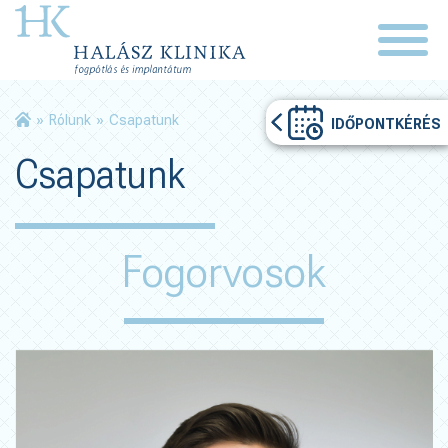
»
Rólunk
»
Csapatunk
IDŐPONTKÉRÉS
Csapatunk
Fogorvosok